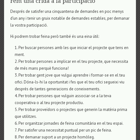
Fem una crida a la participació
Després de satisfer una cinquantena de demandes en poc menys
d’un any i tenir un gruix notable de demandes estables, per demanar
la vostra participació.
Hi podrem trobar feina però també és una eina útil:
Per buscar persones amb les que iniciar el projecte que tens en
ment.
Per trobar persones a implicar en el teu projecte, que necessita
de més mans perquè funciona!
Per trobar gent jove que vulgui aprendre i formar-se en el teu
ofici. Dóna-ls-hi la oportunitat i fes que el teu ofici segueixi viu
després de tantes generacions de coneixements.
Per trobar persones que vulguin associar-se a la teva
cooperativa o al teu projecte productiu.
Per trobar proveïdors o projectes que generin la matèria prima
que utilitzes.
Per organitzar jornades de feina comunitària en el teu espai.
Per satisfer una necessitat puntual per un pic de feina.
Per demanar suport a un projecte homòleg.