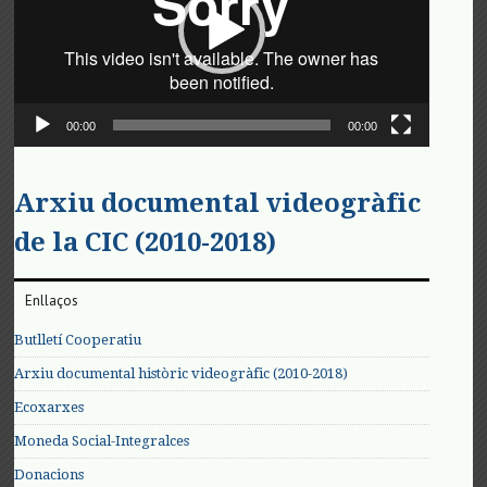
00:00
00:00
Arxiu documental videogràfic
de la CIC (2010-2018)
Enllaços
Butlletí Cooperatiu
Arxiu documental històric videogràfic (2010-2018)
Ecoxarxes
Moneda Social-Integralces
Donacions