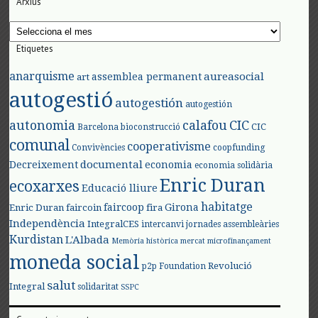
Arxius
Arxius
Etiquetes
anarquisme
aureasocial
assemblea permanent
art
autogestió
autogestión
autogestión
autonomia
calafou
CIC
CIC
Barcelona
bioconstrucció
comunal
cooperativisme
Convivències
coopfunding
documental
Decreixement
economia
economia solidària
Enric Duran
ecoxarxes
Educació lliure
habitatge
faircoop
Girona
Enric Duran
faircoin
fira
Independència
IntegralCES
intercanvi
jornades assembleàries
Kurdistan
L'Albada
Memòria històrica
mercat
microfinançament
moneda social
Revolució
p2p Foundation
salut
Integral
solidaritat
SSPC