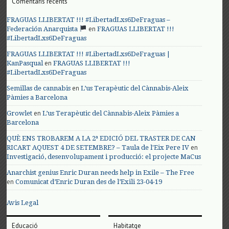
Comentaris recents
FRAGUAS LLIBERTAT !!! #LibertadLxs6DeFraguas –
en
Federación Anarquista
FRAGUAS LLIBERTAT !!!
#LibertadLxs6DeFraguas
FRAGUAS LLIBERTAT !!! #LibertadLxs6DeFraguas |
en
KanPasqual
FRAGUAS LLIBERTAT !!!
#LibertadLxs6DeFraguas
en
Semillas de cannabis
L’us Terapèutic del Cànnabis-Aleix
Pàmies a Barcelona
en
Growlet
L’us Terapèutic del Cànnabis-Aleix Pàmies a
Barcelona
QUÈ ENS TROBAREM A LA 2ª EDICIÓ DEL TRASTER DE CAN
en
RICART AQUEST 4 DE SETEMBRE? – Taula de l'Eix Pere IV
Investigació, desenvolupament i producció: el projecte MaCus
Anarchist genius Enric Duran needs help in Exile – The Free
en
Comunicat d’Enric Duran des de l’Exili 23-04-19
Avis Legal
Educació
Habitatge