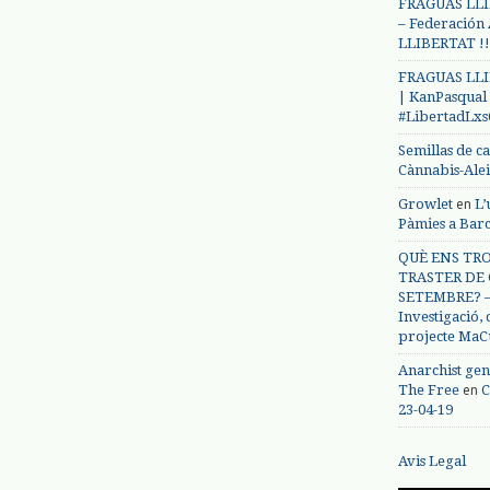
FRAGUAS LLI
– Federación
LLIBERTAT !!
FRAGUAS LLI
| KanPasqual
#LibertadLx
Semillas de c
Cànnabis-Ale
en
Growlet
L’
Pàmies a Bar
QUÈ ENS TRO
TRASTER DE 
SETEMBRE? – 
Investigació,
projecte MaC
Anarchist gen
en
The Free
C
23-04-19
Avis Legal