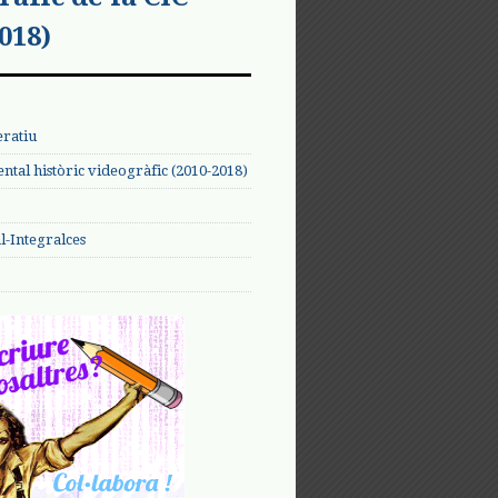
018)
eratiu
tal històric videogràfic (2010-2018)
-Integralces