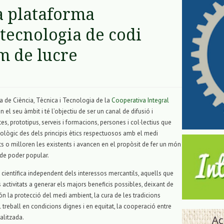
la plataforma
 tecnologia de codi
m de lucre
a de Ciència, Tècnica i Tecnologia de la
Cooperativa Integral
el seu àmbit i té l’objectiu de ser un canal de difusió i
es, prototipus, serveis i formacions, persones i col·lectius que
ògic des dels principis ètics respectuosos amb el medi
s o milloren les existents i avancen en el propòsit de fer un món
 de poder popular.
científica independent dels interessos mercantils, aquells que
 activitats a generar els majors beneficis possibles, deixant de
ón la protecció del medi ambient, la cura de les tradicions
 el treball en condicions dignes i en equitat, la cooperació entre
alitzada.