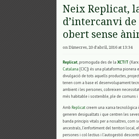
Neix Replicat, 
d’intercanvi de
obert sense àni
on Dimecres, 20 d'abril, 2016 at 13:34
Replicat
, promoguda des de la
XCTIT
(Xarx
Catalana
[CIC]) és una plataforma pionera en 
divulgació de tots aquells productes, project
tenen com a base el desenvolupament tecnol
ambient i les persones, cobreixen necessitat
més habitable i sostenible, ple de comuns i
Amb
Replicat
creem una xarxa tecnològica i 
generen desigualtats i que centren les seves
banda principis vitals per a nosaltres, com s
ancestrals, l’enfortiment del territori local,
persones i col·lectius i l’autogestió descentr