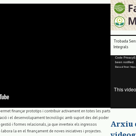
Trobada Sens
Integrals
Reproductor
Code PrivacyErr
been notified.
de
Baixa el fitxer: ht
vídeo
met finançar prototips i contribuir activament en totes les parts
stigació i el desenvolupament tecnològic amb suport des del poder
Arxiu
 gestió i formes relacionals, ja que inverteix els ingressos
l·labora la en el finançament de noves iniciatives i projectes.
videog