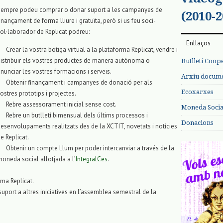
Sempre podeu comprar o donar suport a les campanyes de
(2010-2
inançament de forma lliure i gratuïta, però si us feu soci-
ol·laborador de Replicat podreu:
Enllaços
Crear la vostra botiga virtual a la plataforma Replicat, vendre i
istribuir els vostres productes de manera autònoma o
Butlletí Coop
nunciar les vostres formacions i serveis.
Arxiu documen
Obtenir finançament i campanyes de donació per als
Ecoxarxes
ostres prototips i projectes.
Rebre assessorament inicial sense cost.
Moneda Social
Rebre un butlletí bimensual dels últims processos i
Donacions
esenvolupaments realitzats des de la XCTIT, novetats i notícies
e Replicat.
Obtenir un compte Llum per poder intercanviar a través de la
oneda social allotjada a l’
IntegralCes
.
rma Replicat.
 suport a altres iniciatives en l’assemblea semestral de la