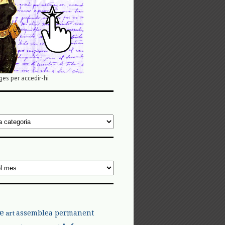
ges per accedir-hi
e
assemblea permanent
art