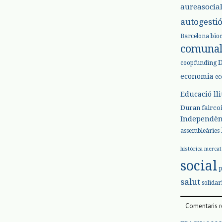
aureasocia
autogesti
Barcelona
bio
comuna
coopfunding
economia
ec
Educació ll
Duran
fairco
Independèn
assembleàries
històrica
mercat
social
salut
solidar
Comentaris r