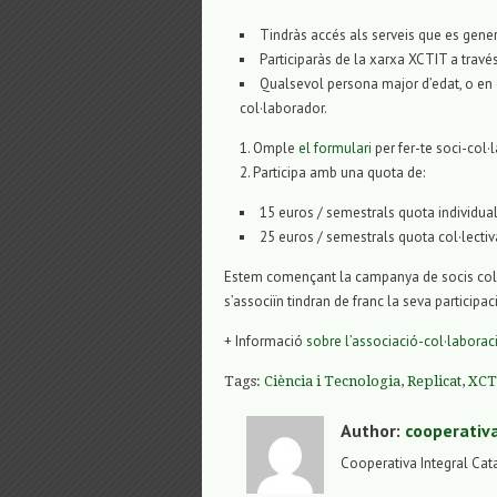
Tindràs accés als serveis que es gene
Participaràs de la xarxa XCTIT a travé
Qualsevol persona major d’edat, o en 
col·laborador.
Omple
el formulari
per fer-te soci-col·
Participa amb una quota de:
15 euros / semestrals quota individual
25 euros / semestrals quota col·lectiv
Estem començant la campanya de socis col·
s’associïn tindran de franc la seva participac
+ Informació
sobre l’associació-col·laboraci
Tags:
Ciència i Tecnologia
,
Replicat
,
XCT
Author:
cooperativ
Cooperativa Integral Cat