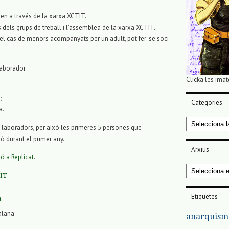
ren a través de la xarxa XCTIT.
s dels grups de treball i l’assemblea de la xarxa XCTIT.
el cas de menors acompanyats per un adult, pot fer-se soci-
laborador.
Clicka les imat
;
Categories
a.
Categories
laboradors, per això les primeres 5 persones que
ió durant el primer any.
Arxius
ó a Replicat
.
Arxius
IT
Etiquetes
a
alana
anarquism