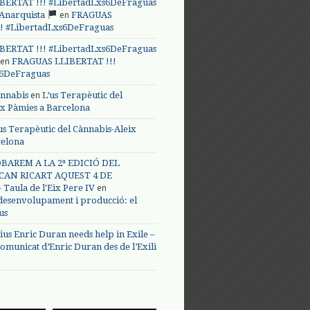
BERTAT !!! #LibertadLxs6DeFraguas
en
 Anarquista
FRAGUAS
! #LibertadLxs6DeFraguas
BERTAT !!! #LibertadLxs6DeFraguas
en
FRAGUAS LLIBERTAT !!!
s6DeFraguas
en
annabis
L’us Terapèutic del
ix Pàmies a Barcelona
us Terapèutic del Cànnabis-Aleix
celona
BAREM A LA 2ª EDICIÓ DEL
CAN RICART AQUEST 4 DE
en
Taula de l'Eix Pere IV
 desenvolupament i producció: el
us
ius Enric Duran needs help in Exile –
omunicat d’Enric Duran des de l’Exili