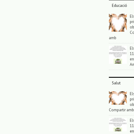
Educació
El
pr
ob
Co
amb
El
11
en
An
Salut
El
pr
ob
Compartir amb
El
11
en