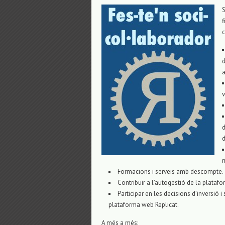
f
c
d
a
v
d
d
m
Formacions i serveis amb descompte.
Contribuir a l’autogestió de la platafo
Participar en les decisions d’inversió i
plataforma web Replicat.
A més a més: