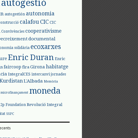
autogestió
l
autonomia
ón
autogestión
calafou
CIC
CIC
construcció
l
cooperativisme
Convivències
documental
Decreixement
ecoxarxes
onomia solidària
Enric Duran
iure
Enric
habitatge
faircoop
Girona
in
fira
cia
IntegralCES
intercanvi
jornades
Kurdistan
L'Albada
Memòria
moneda
microfinançament
Revolució Integral
p2p Foundation
itat
SSPC
ecents