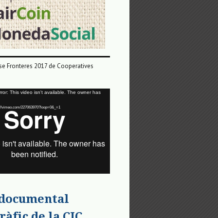
e Fronteres 2017 de Cooperatives
or: This video isn't available. The owner has
tps://vimeo.com/227063970?loop=0&_=1
 documental
ràfic de la CIC