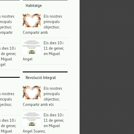
Habitatge
s nostres
Els nostres
incipals
principals
jectius;
objectius;
mpartir
Compartir amb
Els dies 10 i
s dies 10 i
11 de gener,
 de gener,
en Miguel
 Miguel
Angel
gel
Revolució Integral
Els nostres
s nostres
principals
incipals
objectius;
jectius;
Compartir amb els
Els dies 10 i
s dies 10 i
11 de gener,
 de gener,
en Miguel
 Miguel
Angel Suarez,