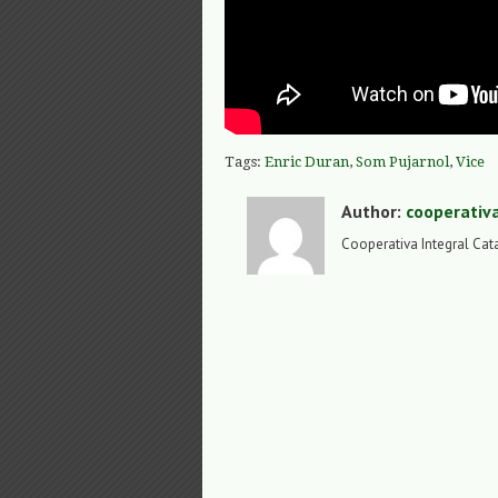
Tags:
Enric Duran
,
Som Pujarnol
,
Vice
Author:
cooperativ
Cooperativa Integral Cat