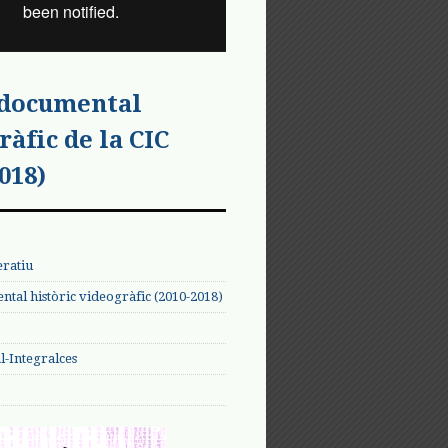
 documental
ràfic de la CIC
018)
eratiu
tal històric videogràfic (2010-2018)
-Integralces