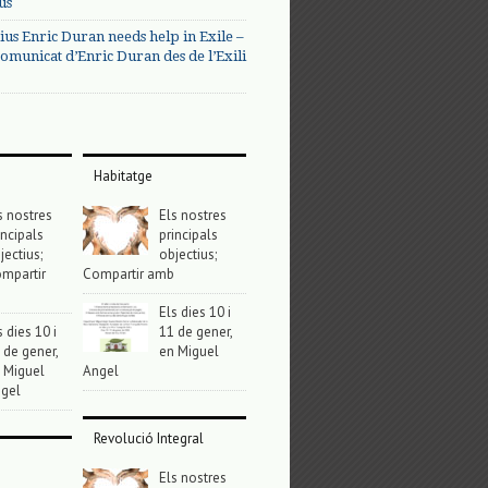
us
ius Enric Duran needs help in Exile –
omunicat d’Enric Duran des de l’Exili
Habitatge
s nostres
Els nostres
incipals
principals
jectius;
objectius;
mpartir
Compartir amb
Els dies 10 i
s dies 10 i
11 de gener,
 de gener,
en Miguel
 Miguel
Angel
gel
Revolució Integral
Els nostres