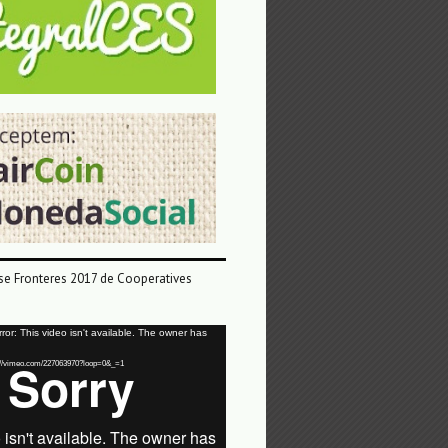
e Fronteres 2017 de Cooperatives
or: This video isn't available. The owner has
tps://vimeo.com/227063970?loop=0&_=1