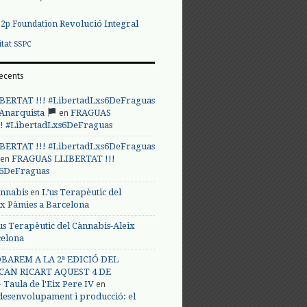
Revolució Integral
p2p Foundation
itat
SSPC
ecents
BERTAT !!! #LibertadLxs6DeFraguas
en
 Anarquista
FRAGUAS
! #LibertadLxs6DeFraguas
BERTAT !!! #LibertadLxs6DeFraguas
en
FRAGUAS LLIBERTAT !!!
s6DeFraguas
en
annabis
L’us Terapèutic del
ix Pàmies a Barcelona
us Terapèutic del Cànnabis-Aleix
celona
BAREM A LA 2ª EDICIÓ DEL
CAN RICART AQUEST 4 DE
en
Taula de l'Eix Pere IV
 desenvolupament i producció: el