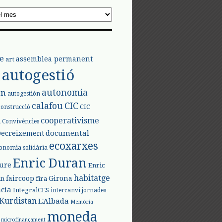
e
assemblea permanent
art
autogestió
l
autonomia
ón
autogestión
calafou
CIC
CIC
construcció
l
cooperativisme
Convivències
documental
Decreixement
ecoxarxes
onomia solidària
Enric Duran
iure
Enric
habitatge
faircoop
Girona
in
fira
cia
IntegralCES
intercanvi
jornades
Kurdistan
L'Albada
Memòria
moneda
microfinançament