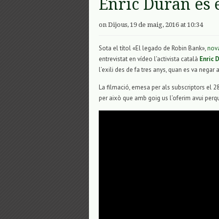
Enric Duran és 
on Dijous, 19 de maig, 2016 at 10:34
Sota el títol «El legado de Robin Bank»,
nov
entrevistat en vídeo l’activista català
Enric 
l’exili des de fa tres anys, quan es va negar 
La filmació, emesa per als subscriptors el 2
per això que amb goig us l’oferim avui perqu