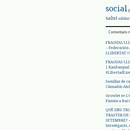
social
salut
solidar
Comentaris r
FRAGUAS LLI
– Federación
LLIBERTAT !!
FRAGUAS LLI
| KanPasqual
#LibertadLx
Semillas de c
Cànnabis-Ale
en
Growlet
L’
Pàmies a Bar
QUÈ ENS TRO
TRASTER DE 
SETEMBRE? – 
Investigació,