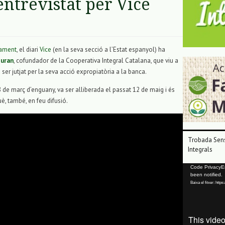
entrevistat per Vice
ament
, el diari
Vice
(en la seva secció a l’Estat espanyol) ha
Duran
, cofundador de la Cooperativa Integral Catalana, que viu a
a ser jutjat per la seva acció expropiatòria a la banca.
8 de març d’enguany, va ser alliberada el passat 12 de maig i és
è, també, en feu difusió.
Trobada Sens
Integrals
Reproductor
Code PrivacyErr
been notified.
de
Baixa el fitxer: ht
vídeo