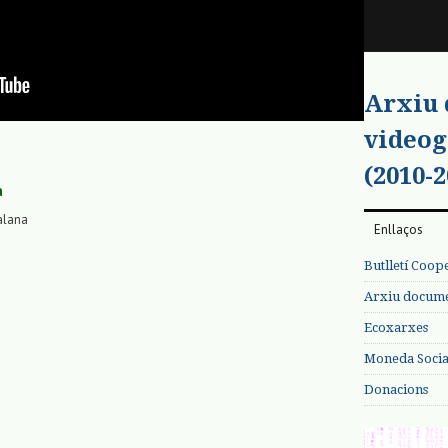
Arxiu
videog
(2010-2
a
alana
Enllaços
Butlletí Coop
Arxiu documen
Ecoxarxes
Moneda Social
Donacions