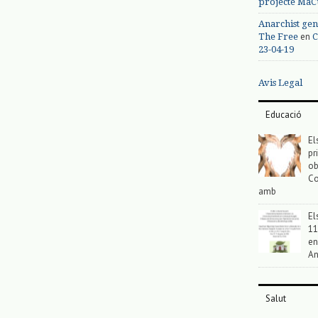
projecte MaC
Anarchist gen
en
The Free
C
23-04-19
Avis Legal
Educació
El
pr
ob
Co
amb
El
11
en
An
Salut