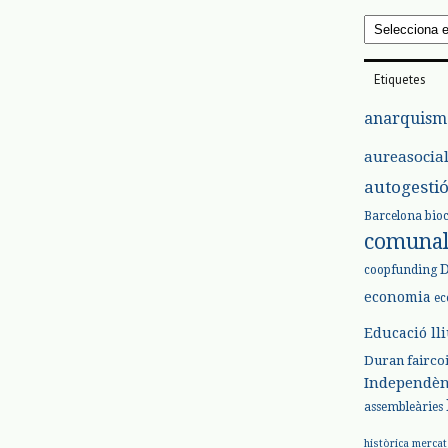
Arxius
Etiquetes
anarquism
aureasocia
autogesti
Barcelona
bio
comuna
coopfunding
economia
ec
Educació ll
Duran
fairco
Independèn
assembleàries
històrica
mercat