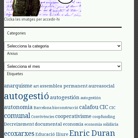
Clicka les imatges per accedir-hi
Categories
Categories
Arxius
Arxius
Etiquetes
anarquisme
aureasocial
assemblea permanent
art
autogestió
autogestión
autogestión
autonomia
calafou
CIC
CIC
Barcelona
bioconstrucció
comunal
cooperativisme
Convivències
coopfunding
documental
Decreixement
economia
economia solidària
Enric Duran
ecoxarxes
Educació lliure