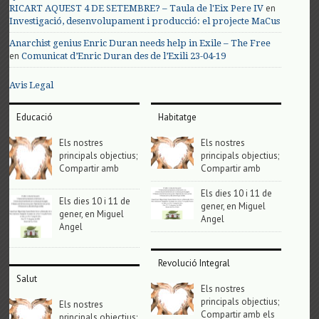
en
RICART AQUEST 4 DE SETEMBRE? – Taula de l'Eix Pere IV
Investigació, desenvolupament i producció: el projecte MaCus
Anarchist genius Enric Duran needs help in Exile – The Free
en
Comunicat d’Enric Duran des de l’Exili 23-04-19
Avis Legal
Educació
Habitatge
Els nostres
Els nostres
principals objectius;
principals objectius;
Compartir amb
Compartir amb
Els dies 10 i 11 de
Els dies 10 i 11 de
gener, en Miguel
gener, en Miguel
Angel
Angel
Revolució Integral
Salut
Els nostres
principals objectius;
Els nostres
Compartir amb els
principals objectius;