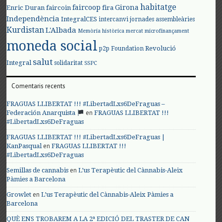
habitatge
faircoop
Girona
Enric Duran
faircoin
fira
Independència
IntegralCES
intercanvi
jornades assembleàries
Kurdistan
L'Albada
Memòria històrica
mercat
microfinançament
moneda social
Revolució
p2p Foundation
salut
Integral
solidaritat
SSPC
Comentaris recents
FRAGUAS LLIBERTAT !!! #LibertadLxs6DeFraguas –
en
Federación Anarquista
FRAGUAS LLIBERTAT !!!
#LibertadLxs6DeFraguas
FRAGUAS LLIBERTAT !!! #LibertadLxs6DeFraguas |
en
KanPasqual
FRAGUAS LLIBERTAT !!!
#LibertadLxs6DeFraguas
en
Semillas de cannabis
L’us Terapèutic del Cànnabis-Aleix
Pàmies a Barcelona
en
Growlet
L’us Terapèutic del Cànnabis-Aleix Pàmies a
Barcelona
QUÈ ENS TROBAREM A LA 2ª EDICIÓ DEL TRASTER DE CAN