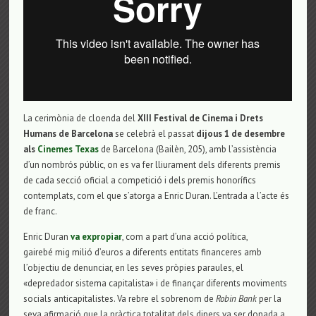
La cerimònia de cloenda del
XIII Festival de Cinema i Drets
Humans de Barcelona
se celebrà el passat
dijous 1 de desembre
als
Cinemes Texas
de Barcelona (Bailèn, 205), amb l’assistència
d’un nombrós públic, on es va fer lliurament dels diferents premis
de cada secció oficial a competició i dels premis honorífics
contemplats, com el que s’atorga a Enric Duran. L’entrada a l’acte és
de franc.
Enric Duran
va expropiar
, com a part d’una acció política,
gairebé mig milió d’euros a diferents entitats financeres amb
l’objectiu de denunciar, en les seves pròpies paraules, el
«depredador sistema capitalista» i de finançar diferents moviments
socials anticapitalistes. Va rebre el sobrenom de
Robin Bank
per la
seva afirmació que la pràctica totalitat dels diners va ser donada a