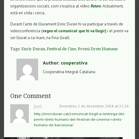
organitzacions socials, com s’explica al vídeo
Retorn
. Actualment,
està en crida i cerca.
Durant l’acte de lliurament Enric Duran hi va participar a través de
videoconferència (
vegeu el comunicat que hi va llegir
)
i el premi va
ser lliurat a sa mare, na Fina Giralt.
Tags:
Enric Duran
,
Festival de Cine
,
Premi Drets Humans
Author:
cooperativa
Cooperativa Integral Catalana
One Comment
Divendres, 2 de desembre, 2016 at 21:26
Joel
http://enricduran.cat/comunicat-llegit-a-lentrega-del-
premi-drets-humans-del-festival-de-cinema-i-drets-
humans-de-barcelona/