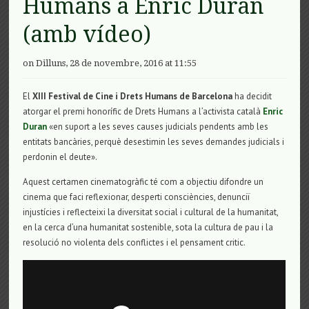
Humans a Enric Duran
(amb vídeo)
on Dilluns, 28 de novembre, 2016 at 11:55
El
XIII Festival de
Cine
i Drets Humans de Barcelona
ha decidit
atorgar el premi honorífic de Drets Humans a l’activista català
Enric
Duran
«en suport a les seves causes judicials pendents amb les
entitats bancàries, perquè desestimin les seves demandes judicials i
perdonin el deute».
Aquest certamen cinematogràfic té com a objectiu difondre un
cinema que faci reflexionar, desperti consciències, denunciï
injustícies i reflecteixi la diversitat social i cultural de la humanitat,
en la cerca d’una humanitat sostenible, sota la cultura de pau i la
resolució no violenta dels conflictes i el pensament critic.