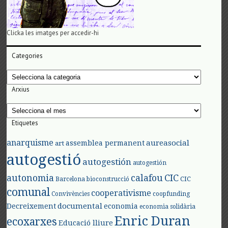
Clicka les imatges per accedir-hi
Categories
Categories
Arxius
Arxius
Etiquetes
anarquisme
aureasocial
assemblea permanent
art
autogestió
autogestión
autogestión
autonomia
calafou
CIC
CIC
Barcelona
bioconstrucció
comunal
cooperativisme
Convivències
coopfunding
documental
Decreixement
economia
economia solidària
Enric Duran
ecoxarxes
Educació lliure