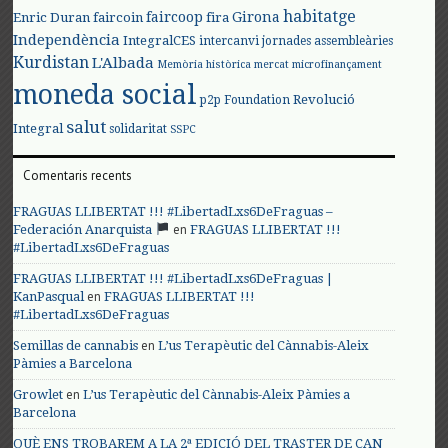
habitatge
faircoop
Girona
Enric Duran
faircoin
fira
Independència
IntegralCES
intercanvi
jornades assembleàries
Kurdistan
L'Albada
Memòria històrica
mercat
microfinançament
moneda social
Revolució
p2p Foundation
salut
Integral
solidaritat
SSPC
Comentaris recents
FRAGUAS LLIBERTAT !!! #LibertadLxs6DeFraguas –
en
Federación Anarquista
FRAGUAS LLIBERTAT !!!
#LibertadLxs6DeFraguas
FRAGUAS LLIBERTAT !!! #LibertadLxs6DeFraguas |
en
KanPasqual
FRAGUAS LLIBERTAT !!!
#LibertadLxs6DeFraguas
en
Semillas de cannabis
L’us Terapèutic del Cànnabis-Aleix
Pàmies a Barcelona
en
Growlet
L’us Terapèutic del Cànnabis-Aleix Pàmies a
Barcelona
QUÈ ENS TROBAREM A LA 2ª EDICIÓ DEL TRASTER DE CAN