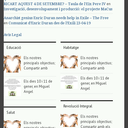
en
RICART AQUEST 4 DE SETEMBRE? – Taula de l'Eix Pere IV
Investigació, desenvolupament i producció: el projecte MaCus
Anarchist genius Enric Duran needs help in Exile – The Free
en
Comunicat d’Enric Duran des de l’Exili 23-04-19
Avis Legal
Educació
Habitatge
Els nostres
Els nostres
principals objectius;
principals objectius;
Compartir amb
Compartir amb
Els dies 10 i 11 de
Els dies 10 i 11 de
gener, en Miguel
gener, en Miguel
Angel
Angel
Revolució Integral
Salut
Els nostres
principals objectius;
Els nostres
Compartir amb els
principals objectius;