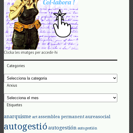
Clicka les imatges per accedir-hi
Categories
Categories
Arxius
Arxius
Etiquetes
anarquisme
aureasocial
assemblea permanent
art
autogestió
autogestión
autogestión