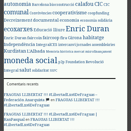
autonomia
calafou
CIC
CIC
Barcelona
bioconstrucció
comunal
cooperativisme
Convivències
coopfunding
documental
Decreixement
economia
economia solidària
Enric Duran
ecoxarxes
Educació lliure
habitatge
faircoop
Girona
Enric Duran
faircoin
fira
Independència
IntegralCES
intercanvi
jornades assembleàries
Kurdistan
L'Albada
Memòria històrica
mercat
microfinançament
moneda social
Revolució
p2p Foundation
salut
Integral
solidaritat
SSPC
Comentaris recents
FRAGUAS LLIBERTAT !!! #LibertadLxs6DeFraguas –
en
Federación Anarquista
FRAGUAS LLIBERTAT !!!
#LibertadLxs6DeFraguas
FRAGUAS LLIBERTAT !!! #LibertadLxs6DeFraguas |
en
KanPasqual
FRAGUAS LLIBERTAT !!!
#LibertadLxs6DeFraguas