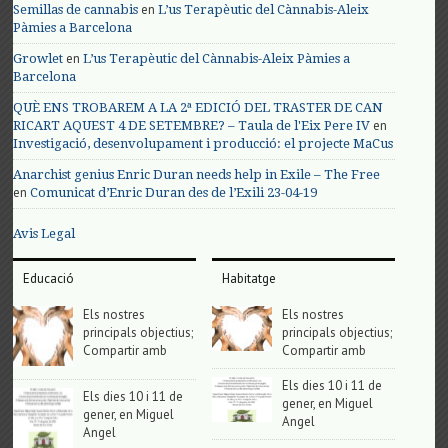
en
Semillas de cannabis
L’us Terapèutic del Cànnabis-Aleix
Pàmies a Barcelona
en
Growlet
L’us Terapèutic del Cànnabis-Aleix Pàmies a
Barcelona
QUÈ ENS TROBAREM A LA 2ª EDICIÓ DEL TRASTER DE CAN
en
RICART AQUEST 4 DE SETEMBRE? – Taula de l'Eix Pere IV
Investigació, desenvolupament i producció: el projecte MaCus
Anarchist genius Enric Duran needs help in Exile – The Free
en
Comunicat d’Enric Duran des de l’Exili 23-04-19
Avis Legal
Educació
Habitatge
Els nostres
Els nostres
principals objectius;
principals objectius;
Compartir amb
Compartir amb
Els dies 10 i 11 de
Els dies 10 i 11 de
gener, en Miguel
gener, en Miguel
Angel
Angel