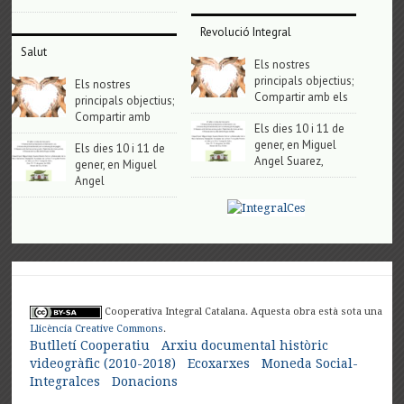
Revolució Integral
Salut
Els nostres
principals objectius;
Els nostres
Compartir amb els
principals objectius;
Compartir amb
Els dies 10 i 11 de
gener, en Miguel
Els dies 10 i 11 de
Angel Suarez,
gener, en Miguel
Angel
Cooperativa Integral Catalana. Aquesta obra està sota una
Llicència Creative Commons
.
Butlletí Cooperatiu
Arxiu documental històric
videogràfic (2010-2018)
Ecoxarxes
Moneda Social-
Integralces
Donacions