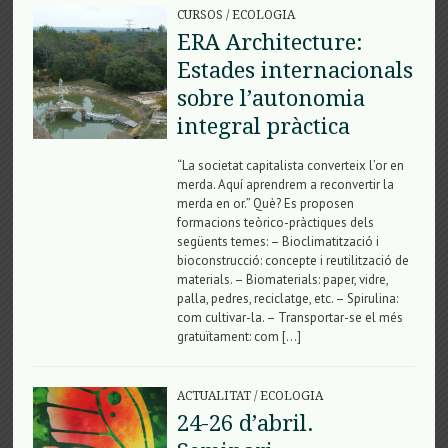
CURSOS
/
ECOLOGIA
ERA Architecture:
Estades internacionals
sobre l’autonomia
integral pràctica
“La societat capitalista converteix l’or en
merda. Aquí aprendrem a reconvertir la
merda en or.” Què? Es proposen
formacions teòrico-pràctiques dels
següents temes: – Bioclimatització i
bioconstrucció: concepte i reutilització de
materials. – Biomaterials: paper, vidre,
palla, pedres, reciclatge, etc. – Spirulina:
com cultivar-la. – Transportar-se el més
gratuïtament: com […]
ACTUALITAT
/
ECOLOGIA
24-26 d’abril.