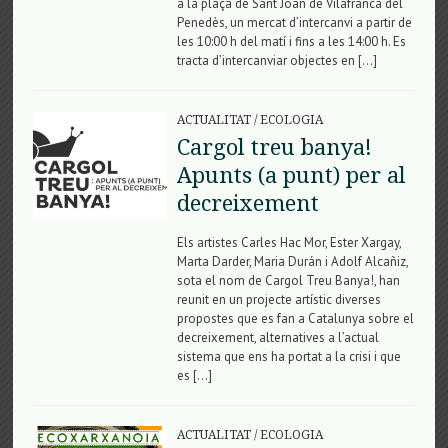
a la plaça de Sant Joan de Vilafranca del
Penedès, un mercat d’intercanvi a partir de
les 10:00 h del matí i fins a les 14:00 h. Es
tracta d’intercanviar objectes en […]
ACTUALITAT
/
ECOLOGIA
Cargol treu banya!
Apunts (a punt) per al
decreixement
Els artistes Carles Hac Mor, Ester Xargay,
Marta Darder, Maria Durán i Adolf Alcañiz,
sota el nom de Cargol Treu Banya!, han
reunit en un projecte artístic diverses
propostes que es fan a Catalunya sobre el
decreixement, alternatives a l’actual
sistema que ens ha portat a la crisi i que
es […]
ACTUALITAT
/
ECOLOGIA