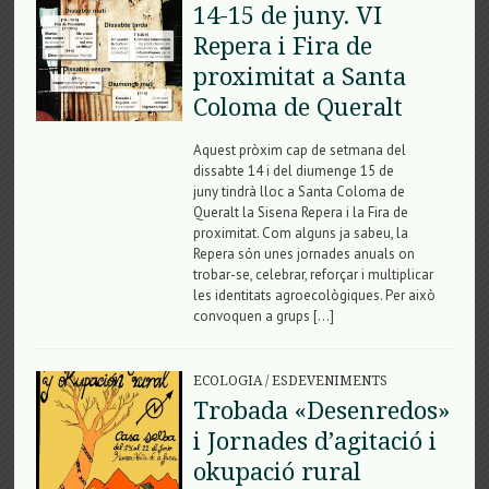
14-15 de juny. VI
Repera i Fira de
proximitat a Santa
Coloma de Queralt
Aquest pròxim cap de setmana del
dissabte 14 i del diumenge 15 de
juny tindrà lloc a Santa Coloma de
Queralt la Sisena Repera i la Fira de
proximitat. Com alguns ja sabeu, la
Repera són unes jornades anuals on
trobar-se, celebrar, reforçar i multiplicar
les identitats agroecològiques. Per això
convoquen a grups […]
ECOLOGIA
/
ESDEVENIMENTS
Trobada «Desenredos»
i Jornades d’agitació i
okupació rural