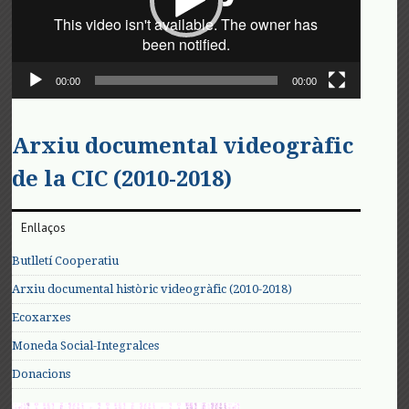
00:00
00:00
Arxiu documental videogràfic
de la CIC (2010-2018)
Enllaços
Butlletí Cooperatiu
Arxiu documental històric videogràfic (2010-2018)
Ecoxarxes
Moneda Social-Integralces
Donacions