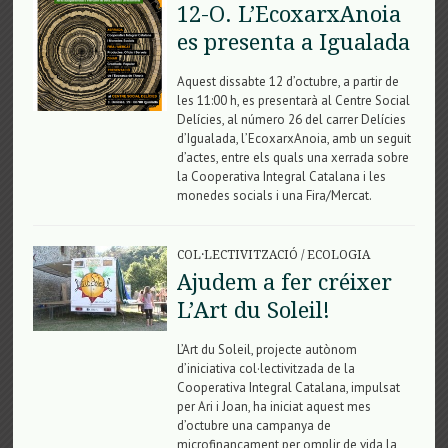
12-O. L’EcoxarxAnoia
es presenta a Igualada
Aquest dissabte 12 d’octubre, a partir de
les 11:00 h, es presentarà al Centre Social
Delícies, al número 26 del carrer Delícies
d’Igualada, l’EcoxarxAnoia, amb un seguit
d’actes, entre els quals una xerrada sobre
la Cooperativa Integral Catalana i les
monedes socials i una Fira/Mercat.
COL·LECTIVITZACIÓ
/
ECOLOGIA
Ajudem a fer créixer
L’Art du Soleil!
L’Art du Soleil, projecte autònom
d’iniciativa col·lectivitzada de la
Cooperativa Integral Catalana, impulsat
per Ari i Joan, ha iniciat aquest mes
d’octubre una campanya de
microfinançament per omplir de vida la