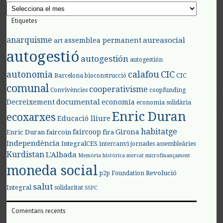
Arxius
Etiquetes
anarquisme
aureasocial
assemblea permanent
art
autogestió
autogestión
autogestión
autonomia
calafou
CIC
CIC
Barcelona
bioconstrucció
comunal
cooperativisme
Convivències
coopfunding
documental
Decreixement
economia
economia solidària
Enric Duran
ecoxarxes
Educació lliure
habitatge
faircoop
Girona
Enric Duran
faircoin
fira
Independència
IntegralCES
intercanvi
jornades assembleàries
Kurdistan
L'Albada
Memòria històrica
mercat
microfinançament
moneda social
Revolució
p2p Foundation
salut
Integral
solidaritat
SSPC
Comentaris recents