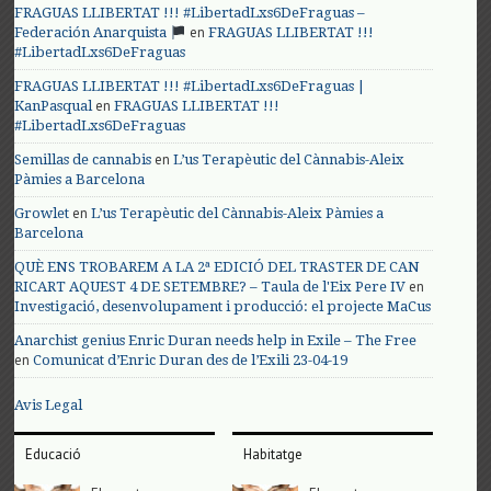
FRAGUAS LLIBERTAT !!! #LibertadLxs6DeFraguas –
en
Federación Anarquista
FRAGUAS LLIBERTAT !!!
#LibertadLxs6DeFraguas
FRAGUAS LLIBERTAT !!! #LibertadLxs6DeFraguas |
en
KanPasqual
FRAGUAS LLIBERTAT !!!
#LibertadLxs6DeFraguas
en
Semillas de cannabis
L’us Terapèutic del Cànnabis-Aleix
Pàmies a Barcelona
en
Growlet
L’us Terapèutic del Cànnabis-Aleix Pàmies a
Barcelona
QUÈ ENS TROBAREM A LA 2ª EDICIÓ DEL TRASTER DE CAN
en
RICART AQUEST 4 DE SETEMBRE? – Taula de l'Eix Pere IV
Investigació, desenvolupament i producció: el projecte MaCus
Anarchist genius Enric Duran needs help in Exile – The Free
en
Comunicat d’Enric Duran des de l’Exili 23-04-19
Avis Legal
Educació
Habitatge