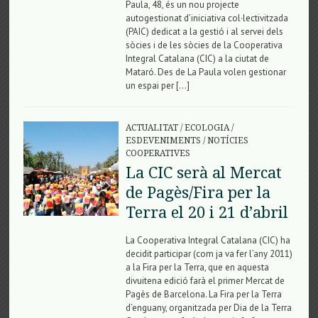
Paula, 48, és un nou projecte
autogestionat d’iniciativa col·lectivitzada
(PAIC) dedicat a la gestió i al servei dels
sòcies i de les sòcies de la Cooperativa
Integral Catalana (CIC) a la ciutat de
Mataró. Des de La Paula volen gestionar
un espai per […]
ACTUALITAT
/
ECOLOGIA
/
ESDEVENIMENTS
/
NOTÍCIES
COOPERATIVES
La CIC serà al Mercat
de Pagès/Fira per la
Terra el 20 i 21 d’abril
La Cooperativa Integral Catalana (CIC) ha
decidit participar (com ja va fer l’any 2011)
a la Fira per la Terra, que en aquesta
divuitena edició farà el primer Mercat de
Pagès de Barcelona. La Fira per la Terra
d’enguany, organitzada per Dia de la Terra