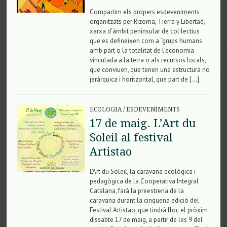
Compartim els propers esdeveniments
organitzats per Rizoma, Tierra y Libertad,
xarxa d’àmbit peninsular de col·lectius
que es defineixen com a “grups humans
amb part o la totalitat de l’economia
vinculada a la terra o als recursos locals,
que conviuen, que tenen una estructura no
jeràrquica i horitzontal, que part de […]
ECOLOGIA
/
ESDEVENIMENTS
17 de maig. L’Art du
Soleil al festival
Artistao
L’Art du Soleil, la caravana ecològica i
pedagògica de la Cooperativa Integral
Catalana, farà la preestrena de la
caravana durant la cinquena edició del
Festival Artistao, que tindrà lloc el pròxim
dissabte 17 de maig, a partir de les 9 del