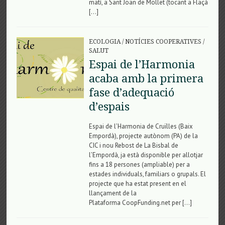
matí, a Sant Joan de Mollet (tocant a Flaçà
[…]
ECOLOGIA
/
NOTÍCIES COOPERATIVES
/
SALUT
Espai de l’Harmonia
acaba amb la primera
fase d’adequació
d’espais
Espai de l’Harmonia de Cruïlles (Baix
Empordà), projecte autònom (PA) de la
CIC i nou Rebost de La Bisbal de
l’Empordà, ja està disponible per allotjar
fins a 18 persones (ampliable) per a
estades individuals, familiars o grupals. El
projecte que ha estat present en el
llançament de la
Plataforma CoopFunding.net per […]