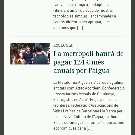
caravana eco-lògica, pedagògica
i itinerant amb l’objectiu de mostrar
tecnologies simples i encaminades a
l’autosuficiència per apropar, a les
persones que […]
ECOLOGIA
La metròpoli haurà de
pagar 124 € més
anuals per l’aigua
La Plataforma Aigua és Vida, que aglutina
entitats com Attac Acordem, Confederació
d’Associacions Veïnals de Catalunya,
Ecologistes en Acció, Enginyeria sense
Fronteres, Federació d’Associacions de
Veïns i Veïnes de Barcelona i la Xarxa per
a una Nova Cultura de l’Aigua, ha lliurat al
Síndic de Greuges l’informe: “Implicacions
econòmiques per a […]