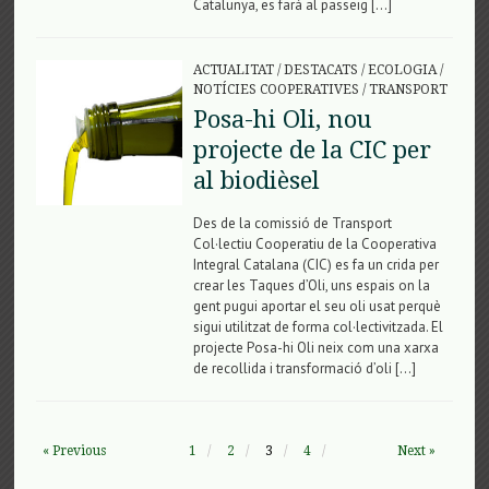
Catalunya, es farà al passeig […]
ACTUALITAT
/
DESTACATS
/
ECOLOGIA
/
NOTÍCIES COOPERATIVES
/
TRANSPORT
Posa-hi Oli, nou
projecte de la CIC per
al biodièsel
Des de la comissió de Transport
Col·lectiu Cooperatiu de la Cooperativa
Integral Catalana (CIC) es fa un crida per
crear les Taques d’Oli, uns espais on la
gent pugui aportar el seu oli usat perquè
sigui utilitzat de forma col·lectivitzada. El
projecte Posa-hi Oli neix com una xarxa
de recollida i transformació d’oli […]
« Previous
1
2
3
4
Next »