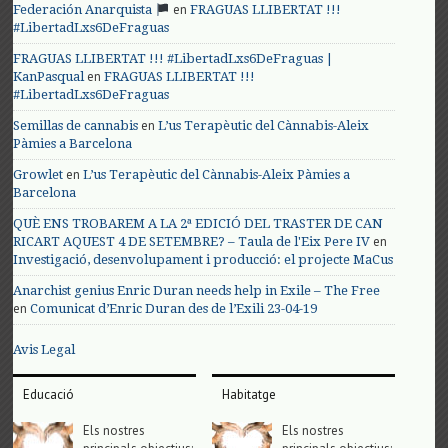
en
Federación Anarquista
FRAGUAS LLIBERTAT !!!
#LibertadLxs6DeFraguas
FRAGUAS LLIBERTAT !!! #LibertadLxs6DeFraguas |
en
KanPasqual
FRAGUAS LLIBERTAT !!!
#LibertadLxs6DeFraguas
en
Semillas de cannabis
L’us Terapèutic del Cànnabis-Aleix
Pàmies a Barcelona
en
Growlet
L’us Terapèutic del Cànnabis-Aleix Pàmies a
Barcelona
QUÈ ENS TROBAREM A LA 2ª EDICIÓ DEL TRASTER DE CAN
en
RICART AQUEST 4 DE SETEMBRE? – Taula de l'Eix Pere IV
Investigació, desenvolupament i producció: el projecte MaCus
Anarchist genius Enric Duran needs help in Exile – The Free
en
Comunicat d’Enric Duran des de l’Exili 23-04-19
Avis Legal
Educació
Habitatge
Els nostres
Els nostres