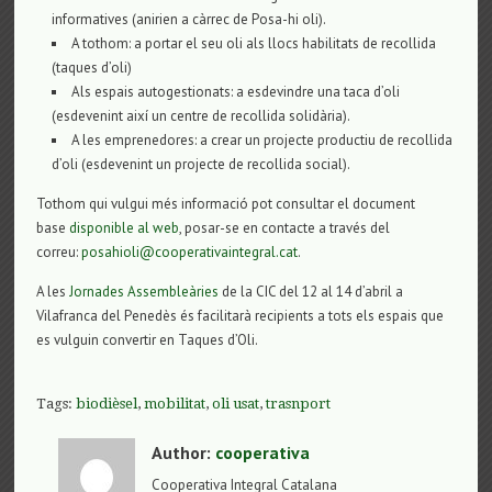
informatives (anirien a càrrec de Posa-hi oli).
A tothom: a portar el seu oli als llocs habilitats de recollida
(taques d’oli)
Als espais autogestionats: a esdevindre una taca d’oli
(esdevenint així un centre de recollida solidària).
A les emprenedores: a crear un projecte productiu de recollida
d’oli (esdevenint un projecte de recollida social).
Tothom qui vulgui més informació pot consultar el document
base
disponible al web
, posar-se en contacte a través del
correu:
posahioli@cooperativaintegral.cat
.
A les
Jornades Assembleàries
de la CIC del 12 al 14 d’abril a
Vilafranca del Penedès és facilitarà recipients a tots els espais que
es vulguin convertir en Taques d’Oli.
Tags:
biodièsel
,
mobilitat
,
oli usat
,
trasnport
Author:
cooperativa
Cooperativa Integral Catalana