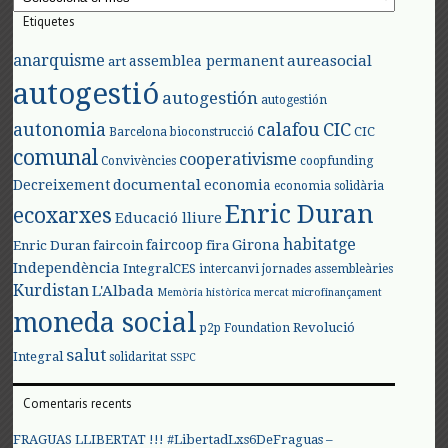
Etiquetes
anarquisme
aureasocial
assemblea permanent
art
autogestió
autogestión
autogestión
autonomia
calafou
CIC
CIC
Barcelona
bioconstrucció
comunal
cooperativisme
Convivències
coopfunding
documental
Decreixement
economia
economia solidària
Enric Duran
ecoxarxes
Educació lliure
habitatge
faircoop
Girona
Enric Duran
faircoin
fira
Independència
IntegralCES
intercanvi
jornades assembleàries
Kurdistan
L'Albada
Memòria històrica
mercat
microfinançament
moneda social
Revolució
p2p Foundation
salut
Integral
solidaritat
SSPC
Comentaris recents
FRAGUAS LLIBERTAT !!! #LibertadLxs6DeFraguas –