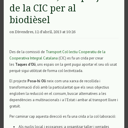
de la CIC per al
biodièsel
on Divendres, 12 d'abril, 2013 at 10:26
Des de la comissió de
Transport Col·lectiu Cooperatiu de la
Cooperativa Integral Catalana
(CIC) es fa un crida per crear
les
Taques d’Oli
, uns espais on la gent pugui aportar el seu oli usat
perquè sigui utilitzat de forma col·lectivitzada.
El projecte
Posa-hi Oli
neix com una xarxa de recollida i
transformació d’oli amb la particularitat que els seus objectius
engloben la reducció en el consum, buscar alternatives a les
dependències a multinacionals i a l’Estat i arribar al transport lliure i
gratuït.
Per caminar cap aquesta direcció es fa una crida a la col·laboració:
Als nuclis local i ecoxarxes: a organitzar taller i xerrades