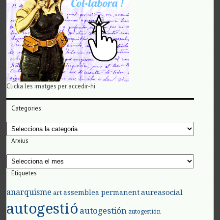
Clicka les imatges per accedir-hi
Categories
Categories
Arxius
Arxius
Etiquetes
anarquisme
aureasocial
assemblea permanent
art
autogestió
autogestión
autogestión