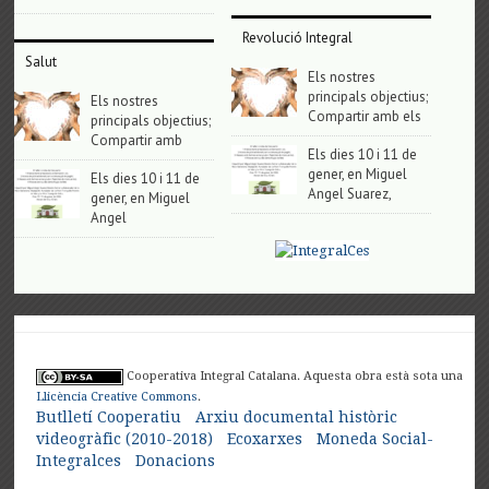
Revolució Integral
Salut
Els nostres
principals objectius;
Els nostres
Compartir amb els
principals objectius;
Compartir amb
Els dies 10 i 11 de
gener, en Miguel
Els dies 10 i 11 de
Angel Suarez,
gener, en Miguel
Angel
Cooperativa Integral Catalana. Aquesta obra està sota una
Llicència Creative Commons
.
Butlletí Cooperatiu
Arxiu documental històric
videogràfic (2010-2018)
Ecoxarxes
Moneda Social-
Integralces
Donacions