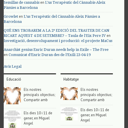
en
Semillas de cannabis
L’us Terapèutic del Cànnabis-Aleix
Pàmies a Barcelona
en
Growlet
L’us Terapèutic del Cànnabis-Aleix Pàmies a
Barcelona
QUÈ ENS TROBAREM A LA 2ª EDICIÓ DEL TRASTER DE CAN
en
RICART AQUEST 4 DE SETEMBRE? – Taula de l'Eix Pere IV
Investigació, desenvolupament i producció: el projecte MaCus
Anarchist genius Enric Duran needs help in Exile – The Free
en
Comunicat d’Enric Duran des de l’Exili 23-04-19
Avis Legal
Educació
Habitatge
Els nostres
Els nostres
principals objectius;
principals objectius;
Compartir amb
Compartir amb
Els dies 10 i 11 de
Els dies 10 i 11 de
gener, en Miguel
gener, en Miguel
Angel
Angel