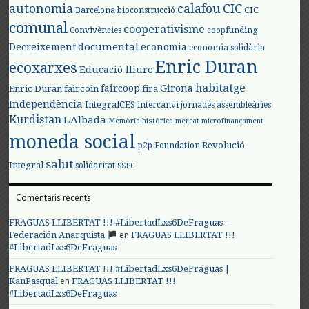
autonomia
calafou
CIC
CIC
Barcelona
bioconstrucció
comunal
cooperativisme
Convivències
coopfunding
documental
Decreixement
economia
economia solidària
Enric Duran
ecoxarxes
Educació lliure
habitatge
faircoop
Girona
Enric Duran
faircoin
fira
Independència
IntegralCES
intercanvi
jornades assembleàries
Kurdistan
L'Albada
Memòria històrica
mercat
microfinançament
moneda social
Revolució
p2p Foundation
salut
Integral
solidaritat
SSPC
Comentaris recents
FRAGUAS LLIBERTAT !!! #LibertadLxs6DeFraguas –
en
Federación Anarquista
FRAGUAS LLIBERTAT !!!
#LibertadLxs6DeFraguas
FRAGUAS LLIBERTAT !!! #LibertadLxs6DeFraguas |
en
KanPasqual
FRAGUAS LLIBERTAT !!!
#LibertadLxs6DeFraguas