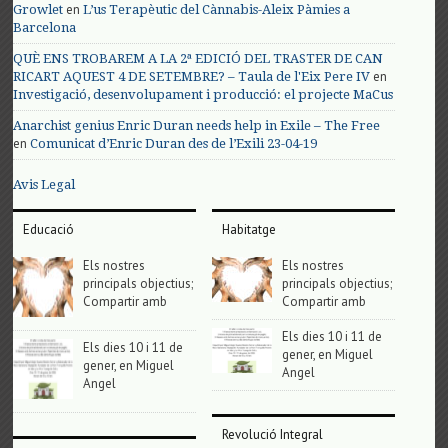
en
Growlet
L’us Terapèutic del Cànnabis-Aleix Pàmies a
Barcelona
QUÈ ENS TROBAREM A LA 2ª EDICIÓ DEL TRASTER DE CAN
en
RICART AQUEST 4 DE SETEMBRE? – Taula de l'Eix Pere IV
Investigació, desenvolupament i producció: el projecte MaCus
Anarchist genius Enric Duran needs help in Exile – The Free
en
Comunicat d’Enric Duran des de l’Exili 23-04-19
Avis Legal
Educació
Habitatge
Els nostres
Els nostres
principals objectius;
principals objectius;
Compartir amb
Compartir amb
Els dies 10 i 11 de
Els dies 10 i 11 de
gener, en Miguel
gener, en Miguel
Angel
Angel
Revolució Integral