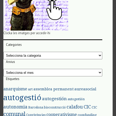
Clicka les imatges per accedir-hi
Categories
Categories
Arxius
Arxius
Etiquetes
anarquisme
aureasocial
assemblea permanent
art
autogestió
autogestión
autogestión
autonomia
calafou
CIC
CIC
Barcelona
bioconstrucció
comunal
cooperativisme
Convivències
coopfunding