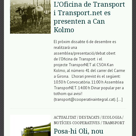
L’Oficina de Transport
i Transport.net es
presenten a Can
Kolmo
El pròxim dissabte 6 de desembre es
realitzarà una
assemblea/presentació/debat obert
de l’Oficina de Transport i el
projecte TransporNET al CSOA Kan
Kolmo, al número 41 del carrer del Carme
a Girona. L’horari previst és el següent:
10:30 h Convocatòria. 11:00 h Assemblea
TransporNET. 14:00 h Dinar popular per a
tothom qui avisi!
(transport@cooperativaintegral.cat). […]
ACTUALITAT
/
DESTACATS
/
ECOLOGIA
/
NOTÍCIES COOPERATIVES
/
TRANSPORT
Posa-hi Oli, nou