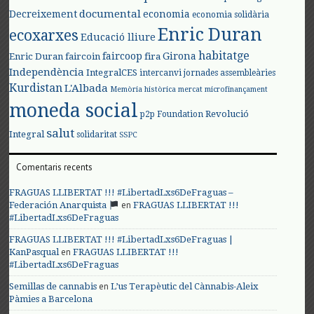
documental
Decreixement
economia
economia solidària
Enric Duran
ecoxarxes
Educació lliure
habitatge
faircoop
Girona
Enric Duran
faircoin
fira
Independència
IntegralCES
intercanvi
jornades assembleàries
Kurdistan
L'Albada
Memòria històrica
mercat
microfinançament
moneda social
Revolució
p2p Foundation
salut
Integral
solidaritat
SSPC
Comentaris recents
FRAGUAS LLIBERTAT !!! #LibertadLxs6DeFraguas –
en
Federación Anarquista
FRAGUAS LLIBERTAT !!!
#LibertadLxs6DeFraguas
FRAGUAS LLIBERTAT !!! #LibertadLxs6DeFraguas |
en
KanPasqual
FRAGUAS LLIBERTAT !!!
#LibertadLxs6DeFraguas
en
Semillas de cannabis
L’us Terapèutic del Cànnabis-Aleix
Pàmies a Barcelona