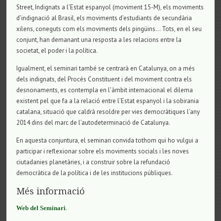
Street, Indignats a l’Estat espanyol (moviment 15-M), els moviments
d’indignació al Brasil, els moviments d’estudiants de secundària
xilens, coneguts com els moviments dels pingüins… Tots, en el seu
conjunt, han demanant una resposta a les relacions entre la
societat, el poder i la política.
Igualment, el seminari també se centrarà en Catalunya, on a més
dels indignats, del Procés Constituent i del moviment contra els
desnonaments, es contempla en l’àmbit internacional el dilema
existent pel que fa a la relació entre l’Estat espanyol i la sobirania
catalana, situació que caldrà resoldre per vies democràtiques l’any
2014 dins del marc de l’autodeterminació de Catalunya.
En aquesta conjuntura, el seminari convida tothom qui ho vulgui a
participar i reflexionar sobre els moviments socials i les noves
ciutadanies planetàries, i a construir sobre la refundació
democràtica de la política i de les institucions públiques.
Més informació
.
Web del Seminari