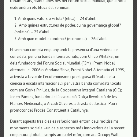
fonamentals, plantejades des del Fòrum Social Mundial, que alhora
esdevindran els blocs del seminari:
Amb quins valors o virtuts? (ètica) – 24 d’abril.
Amb quines estructures de poder, quina governança global?
(política) – 25 d’abril.
Amb quin model econòmic? (economia) – 26 d’abril.
El seminari compta enguany amb la presència d’una vintena de
convidats, per una banda internacionals, com Chico Whitaker, un
dels fundadors del Fòrum Social Mundial (FSM) i Premi Nobel
alternatiu el 2006 o Vandana Shiva, Premi Nobel Alternatiu el 1993,
activista a favor de l’ecofeminisme i prestigiosa filòsofa de la
ciència a escala internacional; i per l’altra banda convidats locals
com ara Gorka Pinillos, de la Cooperativa Integral Catalana (CIC);
Josep Pàmies, fundador de l’associació Dolça Revolució de les
Plantes Medicinals, o Arcadi Oliveres, activista de Justíca i Pau i
promotor del Procés Constituent a Catalunya.
Durant aquests tres dies es reflexionarà entorn dels moltíssims
moviments socials –un dels aspectes més innovadors de la recent
conjuntura global– sorgits arreu del món, com ara Occupy Wall