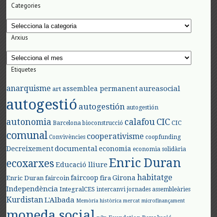
Categories
Categories
Arxius
Arxius
Etiquetes
anarquisme
aureasocial
assemblea permanent
art
autogestió
autogestión
autogestión
autonomia
calafou
CIC
CIC
Barcelona
bioconstrucció
comunal
cooperativisme
Convivències
coopfunding
documental
Decreixement
economia
economia solidària
Enric Duran
ecoxarxes
Educació lliure
habitatge
faircoop
Girona
Enric Duran
faircoin
fira
Independència
IntegralCES
intercanvi
jornades assembleàries
Kurdistan
L'Albada
Memòria històrica
mercat
microfinançament
moneda social