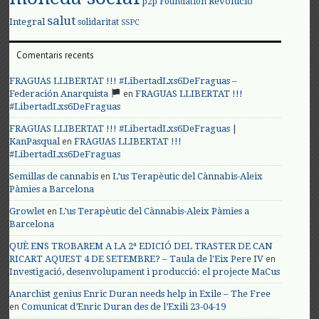
Revolució
p2p Foundation
salut
Integral
solidaritat
SSPC
Comentaris recents
FRAGUAS LLIBERTAT !!! #LibertadLxs6DeFraguas –
en
Federación Anarquista
FRAGUAS LLIBERTAT !!!
#LibertadLxs6DeFraguas
FRAGUAS LLIBERTAT !!! #LibertadLxs6DeFraguas |
en
KanPasqual
FRAGUAS LLIBERTAT !!!
#LibertadLxs6DeFraguas
en
Semillas de cannabis
L’us Terapèutic del Cànnabis-Aleix
Pàmies a Barcelona
en
Growlet
L’us Terapèutic del Cànnabis-Aleix Pàmies a
Barcelona
QUÈ ENS TROBAREM A LA 2ª EDICIÓ DEL TRASTER DE CAN
en
RICART AQUEST 4 DE SETEMBRE? – Taula de l'Eix Pere IV
Investigació, desenvolupament i producció: el projecte MaCus
Anarchist genius Enric Duran needs help in Exile – The Free
en
Comunicat d’Enric Duran des de l’Exili 23-04-19