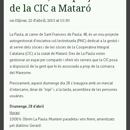
de la CIC a Mataró
on Dijous, 25 d'abril, 2013 at 15:30
La Paula, al carrer de Sant Francesc de Paula, 48, és un nou projecte
autogestionat d’iniciativa col·lectivitzada (PAIC) dedicat a la gestió i
al servei dels sòcies i de les sòcies de la Cooperativa Integral
Catalana (CIC) a la ciutat de Mataró. Des de La Paula volen
gestionar un espai per compartir i oferir els serveis que la CIC posa
a disposició de la gent que hi és associada a prop de la comarca
del Maresme.
Precisament, aquest diumenge dia 28 s’inaugura amb un mercat
d’intercanvi, dinar de “
traje
” i, a la tarda, assemblea de les persones
usuàries.
Diumenge, 28 d’abril
Horari
:
10:00 h. Obrim La Paula. Muntem paradeta i ens firem, amenitzats
pel diatònic Gerard.