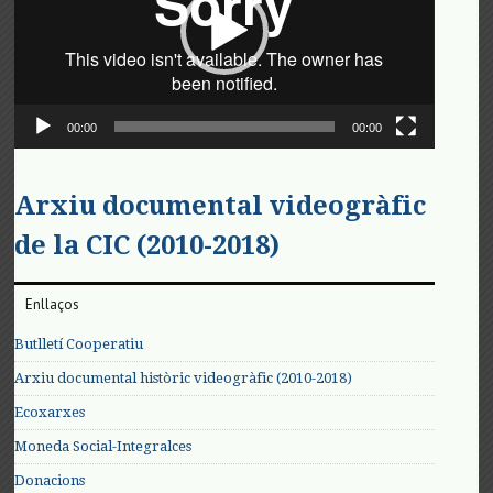
00:00
00:00
Arxiu documental videogràfic
de la CIC (2010-2018)
Enllaços
Butlletí Cooperatiu
Arxiu documental històric videogràfic (2010-2018)
Ecoxarxes
Moneda Social-Integralces
Donacions