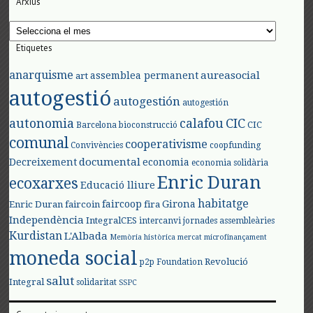
Arxius
Arxius
Etiquetes
anarquisme
aureasocial
assemblea permanent
art
autogestió
autogestión
autogestión
autonomia
calafou
CIC
CIC
Barcelona
bioconstrucció
comunal
cooperativisme
Convivències
coopfunding
documental
Decreixement
economia
economia solidària
Enric Duran
ecoxarxes
Educació lliure
habitatge
faircoop
Girona
Enric Duran
faircoin
fira
Independència
IntegralCES
intercanvi
jornades assembleàries
Kurdistan
L'Albada
Memòria històrica
mercat
microfinançament
moneda social
Revolució
p2p Foundation
salut
Integral
solidaritat
SSPC