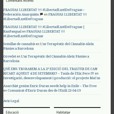
Comentaris recents
FRAGUAS LLIBERTAT !!! #LibertadLxs6DeFraguas –
en
Federación Anarquista
FRAGUAS LLIBERTAT !!!
#LibertadLxs6DeFraguas
FRAGUAS LLIBERTAT !!! #LibertadLxs6DeFraguas |
en
KanPasqual
FRAGUAS LLIBERTAT !!!
#LibertadLxs6DeFraguas
en
Semillas de cannabis
L’us Terapèutic del Cànnabis-Aleix
Pàmies a Barcelona
en
Growlet
L’us Terapèutic del Cànnabis-Aleix Pàmies a
Barcelona
QUÈ ENS TROBAREM A LA 2ª EDICIÓ DEL TRASTER DE CAN
en
RICART AQUEST 4 DE SETEMBRE? – Taula de l'Eix Pere IV
Investigació, desenvolupament i producció: el projecte MaCus
Anarchist genius Enric Duran needs help in Exile – The Free
en
Comunicat d’Enric Duran des de l’Exili 23-04-19
Avis Legal
Educació
Habitatge