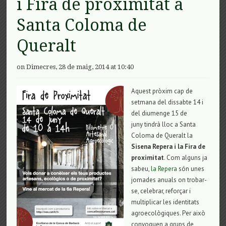
i Fira de proximitat a
Santa Coloma de
Queralt
on Dimecres, 28 de maig, 2014 at 10:40
Aquest pròxim cap de
setmana del dissabte 14 i
del diumenge 15 de
juny tindrà lloc a Santa
Coloma de Queralt la
Sisena Repera i la Fira de
proximitat
. Com alguns ja
sabeu,
la Repera
són unes
jornades anuals on trobar-
se, celebrar, reforçar i
multiplicar les identitats
agroecològiques. Per això
convoquen a grups de