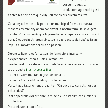
consum, pagesia,
productors agroecològics i
a totes les persones que vulgueu conèixer aquesta realitat.
Cada any celebren la Repera en un municipi diferent, d’aquesta
manera any rere any anem coneixent la nostra terra i la seva gent.
També són conscients que la jornada de la Repera és un estimulant
perquè es trobin els grups vinculats a l’agroecologia i així es fa un
impuls al moviment per allà on passen.
Durant la Repera es fan tallers de formació, d’intercanvi
d’experiències i espais lúdics. Destaquem:
Fira de Productors
dissabte al matí
. Si estàs interessat a mostrar el
teu producte
inscriu-te a la fira
.
Taller de Com muntar un grup de consum.
Taller de Com certificar els grups de consum.
Per la tarda taller on ens preguntem “On queda la cura als nostres
col.lectius?”
I taller per reflexionar sobre la relació que establim consumidors i
productors.
Per la nit sopar i agrofesta