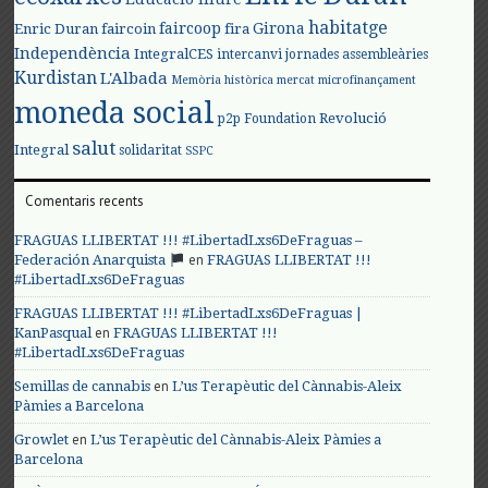
habitatge
faircoop
Girona
Enric Duran
faircoin
fira
Independència
IntegralCES
intercanvi
jornades assembleàries
Kurdistan
L'Albada
Memòria històrica
mercat
microfinançament
moneda social
Revolució
p2p Foundation
salut
Integral
solidaritat
SSPC
Comentaris recents
FRAGUAS LLIBERTAT !!! #LibertadLxs6DeFraguas –
en
Federación Anarquista
FRAGUAS LLIBERTAT !!!
#LibertadLxs6DeFraguas
FRAGUAS LLIBERTAT !!! #LibertadLxs6DeFraguas |
en
KanPasqual
FRAGUAS LLIBERTAT !!!
#LibertadLxs6DeFraguas
en
Semillas de cannabis
L’us Terapèutic del Cànnabis-Aleix
Pàmies a Barcelona
en
Growlet
L’us Terapèutic del Cànnabis-Aleix Pàmies a
Barcelona