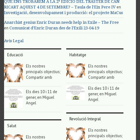
QUÈ ENS TROBAREM A LA 2ª EDICIÓ DEL TRASTER DE CAN
en
RICART AQUEST 4 DE SETEMBRE? – Taula de l'Eix Pere IV
Investigació, desenvolupament i producció: el projecte MaCus
Anarchist genius Enric Duran needs help in Exile – The Free
en
Comunicat d’Enric Duran des de l’Exili 23-04-19
Avis Legal
Educació
Habitatge
Els nostres
Els nostres
principals objectius;
principals objectius;
Compartir amb
Compartir amb
Els dies 10 i 11 de
Els dies 10 i 11 de
gener, en Miguel
gener, en Miguel
Angel
Angel
Revolució Integral
Salut
Els nostres
principals objectius;
Els nostres