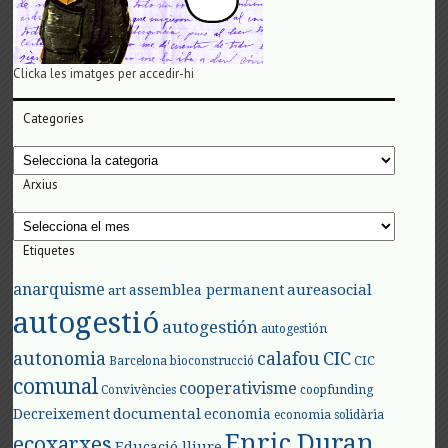
Clicka les imatges per accedir-hi
Categories
Categories
Arxius
Arxius
Etiquetes
anarquisme
aureasocial
assemblea permanent
art
autogestió
autogestión
autogestión
autonomia
calafou
CIC
CIC
Barcelona
bioconstrucció
comunal
cooperativisme
Convivències
coopfunding
documental
Decreixement
economia
economia solidària
Enric Duran
ecoxarxes
Educació lliure