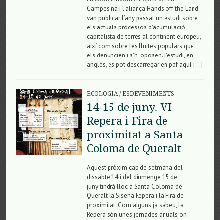
Campesina i l’aliança Hands off the Land
van publicar l’any passat un estudi sobre
els actuals processos d’acumulació
capitalista de terres al continent europeu,
així com sobre les lluites populars que
els denuncien i s’hi oposen. L’estudi, en
anglès, es pot descarregar en pdf aquí: […]
ECOLOGIA
/
ESDEVENIMENTS
14-15 de juny. VI
Repera i Fira de
proximitat a Santa
Coloma de Queralt
Aquest pròxim cap de setmana del
dissabte 14 i del diumenge 15 de
juny tindrà lloc a Santa Coloma de
Queralt la Sisena Repera i la Fira de
proximitat. Com alguns ja sabeu, la
Repera són unes jornades anuals on