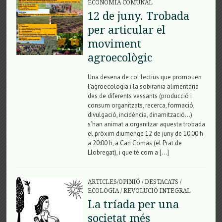
ECONOMIA COMUNAL
12 de juny. Trobada
per articular el
moviment
agroecològic
Una desena de col·lectius que promouen
l’agroecologia i la sobirania alimentària
des de diferents vessants (producció i
consum organitzats, recerca, formació,
divulgació, incidència, dinamització…)
s’han animat a organitzar aquesta trobada
el pròxim diumenge 12 de juny de 10:00 h
a 20:00 h, a Can Comas (el Prat de
Llobregat), i que té com a […]
ARTICLES/OPINIÓ
/
DESTACATS
/
ECOLOGIA
/
REVOLUCIÓ INTEGRAL
La tríada per una
societat més