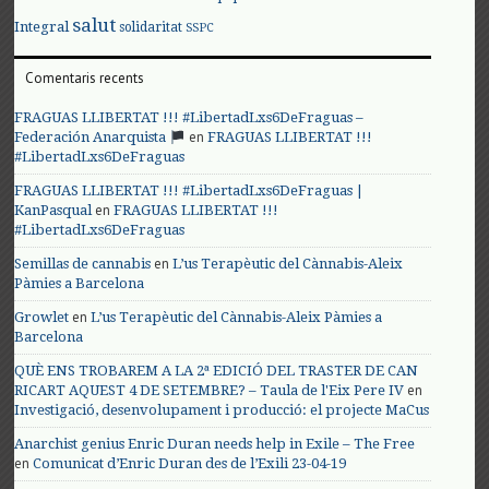
salut
Integral
solidaritat
SSPC
Comentaris recents
FRAGUAS LLIBERTAT !!! #LibertadLxs6DeFraguas –
en
Federación Anarquista
FRAGUAS LLIBERTAT !!!
#LibertadLxs6DeFraguas
FRAGUAS LLIBERTAT !!! #LibertadLxs6DeFraguas |
en
KanPasqual
FRAGUAS LLIBERTAT !!!
#LibertadLxs6DeFraguas
en
Semillas de cannabis
L’us Terapèutic del Cànnabis-Aleix
Pàmies a Barcelona
en
Growlet
L’us Terapèutic del Cànnabis-Aleix Pàmies a
Barcelona
QUÈ ENS TROBAREM A LA 2ª EDICIÓ DEL TRASTER DE CAN
en
RICART AQUEST 4 DE SETEMBRE? – Taula de l'Eix Pere IV
Investigació, desenvolupament i producció: el projecte MaCus
Anarchist genius Enric Duran needs help in Exile – The Free
en
Comunicat d’Enric Duran des de l’Exili 23-04-19