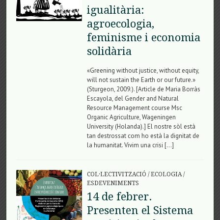
igualitària:
agroecologia,
feminisme i economia
solidària
«Greening without justice, without equity,
will not sustain the Earth or our future.»
(Sturgeon, 2009.). [Article de Maria Borràs
Escayola, del Gender and Natural
Resource Management course Msc
Organic Agriculture, Wageningen
University (Holanda).] El nostre sòl està
tan destrossat com ho està la dignitat de
la humanitat. Vivim una crisi […]
COL·LECTIVITZACIÓ
/
ECOLOGIA
/
ESDEVENIMENTS
14 de febrer.
Presenten el Sistema