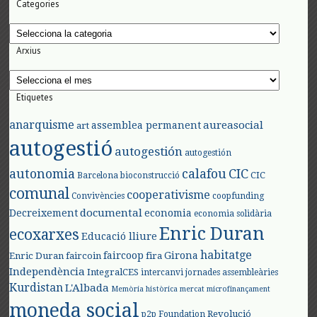
Categories
Categories
Arxius
Arxius
Etiquetes
anarquisme
aureasocial
assemblea permanent
art
autogestió
autogestión
autogestión
autonomia
calafou
CIC
CIC
Barcelona
bioconstrucció
comunal
cooperativisme
Convivències
coopfunding
documental
Decreixement
economia
economia solidària
Enric Duran
ecoxarxes
Educació lliure
habitatge
faircoop
Girona
Enric Duran
faircoin
fira
Independència
IntegralCES
intercanvi
jornades assembleàries
Kurdistan
L'Albada
Memòria històrica
mercat
microfinançament
moneda social
Revolució
p2p Foundation