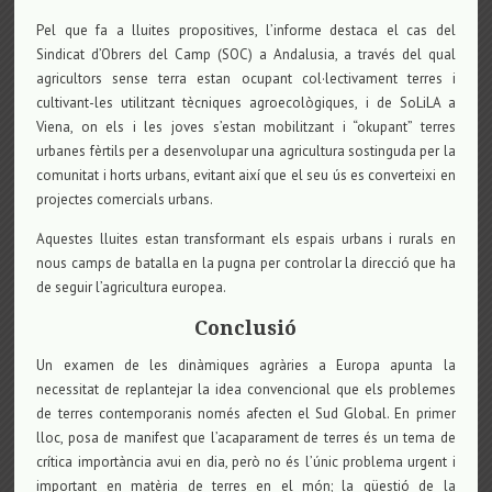
Pel que fa a lluites propositives, l’informe destaca el cas del
Sindicat d’Obrers del Camp (SOC) a Andalusia, a través del qual
agricultors sense terra estan ocupant col·lectivament terres i
cultivant-les utilitzant tècniques agroecològiques, i de SoLiLA a
Viena, on els i les joves s’estan mobilitzant i “okupant” terres
urbanes fèrtils per a desenvolupar una agricultura sostinguda per la
comunitat i horts urbans, evitant així que el seu ús es converteixi en
projectes comercials urbans.
Aquestes lluites estan transformant els espais urbans i rurals en
nous camps de batalla en la pugna per controlar la direcció que ha
de seguir l’agricultura europea.
Conclusió
Un examen de les dinàmiques agràries a Europa apunta la
necessitat de replantejar la idea convencional que els problemes
de terres contemporanis només afecten el Sud Global. En primer
lloc, posa de manifest que l’acaparament de terres és un tema de
crítica importància avui en dia, però no és l’únic problema urgent i
important en matèria de terres en el món; la qüestió de la