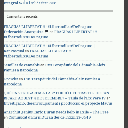
salut
Integral
solidaritat
SSPC
Comentaris recents
FRAGUAS LLIBERTAT !!! #LibertadLxs6DeFraguas –
en
Federación Anarquista
FRAGUAS LLIBERTAT !!!
#LibertadLxs6DeFraguas
FRAGUAS LLIBERTAT !!! #LibertadLxs6DeFraguas |
en
KanPasqual
FRAGUAS LLIBERTAT !!!
#LibertadLxs6DeFraguas
en
Semillas de cannabis
L’us Terapèutic del Cànnabis-Aleix
Pàmies a Barcelona
en
Growlet
L’us Terapèutic del Cànnabis-Aleix Pàmies a
Barcelona
QUÈ ENS TROBAREM A LA 2ª EDICIÓ DEL TRASTER DE CAN
en
RICART AQUEST 4 DE SETEMBRE? – Taula de l'Eix Pere IV
Investigació, desenvolupament i producció: el projecte MaCus
Anarchist genius Enric Duran needs help in Exile – The Free
en
Comunicat d’Enric Duran des de l’Exili 23-04-19