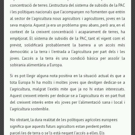
concentració de terres. L’estructura del sistema de subsidis de la PAC
i les polítiques nacionals que l’acompanyen no fomenten que entrin
al sector de l’agricultura nous agricultors i agricultores, joves en la
seva majoria. Aquest ja era un problema greu abans, però ara, en el
context de la creixent concentració i acaparament de terres, ha
empitjorat. El sistema de subsidis de la PAC, tant el vigent com el
previst, solidificarà probablement la barrera a un accés més
democràtic a la terra i l’entrada a l’agricultura per part dels i les
joves. L’accés a la terra és una condició bàsica per assolir la
sobirania alimentària a Europa.
Si es pot llegir alguna nota positiva en la situació actual és que a
tota Europa hi ha molts i moltes joves que desitgen dedicar-se a
l’agricultura, malgrat l’extès mite que ja no hi estan interessats.
Aquest creixent interès per dedicar-se a l’agricultura és en part fruit
del creixent interès entre els joves per l’alimentació sana i local i
l’agricultura sostenible.
No obstant, la dura realitat de les polítiques agrícoles europees
significa que aquests futurs agricultors estan perdent petites
parcel·les de terra o se’ls està negant l’accés a elles. Els