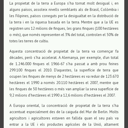
La propietat de la terra a Europa s’ha tornat molt desigual i, en
alguns països, assoleix nivells semblants als de Brasil, Colòmbia i
les Filipines, països coneguts per la desigualtat en la distribució de
la terra i en la riquesa basada en la terra. Mentre que a la UE es
registren uns 12 milions de finques, les grans finques (100 hectàrees
o més), que només representen el 3% del total, controlen el 50% de
totes les terres de cultiu.
Aquesta concentració de propietat de la terra va començar fa
dècades, però s’ha accelerat. A Alemanya, per exemple, d’un total
de 1.246.000 finques el 1966-67 s’ha passat a amb prou feines
299.100 finques el 2010. D’aquestes, la superfície de terra que
ocupen les finques de menys de 2 hectàrees es va reduir de 123.670
hectàrees el 1990 a només 20.110 hectàrees el 2007, mentre que
les finques de 50 hectàrees o més van ampliar la seva superfície de
9,2 milions d’hectàrees el 1990 a 12,6 milions d’hectàrees el 2007.
A Europa oriental, la concentració de propietat de la terra s’ha
accentuat especialment des de la caiguda del Mur de Berlin. Molts
agricultors i agricultores estaven en fallida quan el seu país va
entrar a la UE i els productes agrícoles de la Unió, altament