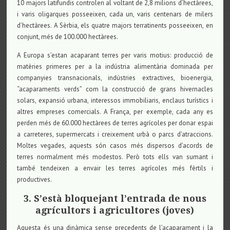
10 majors latifundis controlen al voltant de 2,8 milions d’hectàrees,
i varis oligarques posseeixen, cada un, varis centenars de milers
d’hectàrees. A Sèrbia, els quatre majors terratinents posseeixen, en
conjunt, més de 100.000 hectàrees.
A Europa s’estan acaparant terres per varis motius: producció de
matèries primeres per a la indústria alimentària dominada per
companyies transnacionals, indústries extractives, bioenergia,
“acaparaments verds” com la construcció de grans hivernacles
solars, expansió urbana, interessos immobiliaris, enclaus turístics i
altres empreses comercials. A França, per exemple, cada any es
perden més de 60.000 hectàrees de terres agrícoles per donar espai
a carreteres, supermercats i creixement urbà o parcs d’atraccions.
Moltes vegades, aquests són casos més dispersos d’acords de
terres normalment més modestos. Però tots ells van sumant i
també tendeixen a envair les terres agrícoles més fèrtils i
productives.
3. S’està bloquejant l’entrada de nous
agrícultors i agricultores (joves)
Aquesta és una dinàmica sense precedents de l’acaparament i la