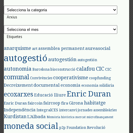
Categories
Arxius
Arxius
Etiquetes
anarquisme
aureasocial
assemblea permanent
art
autogestió
autogestión
autogestión
autonomia
calafou
CIC
CIC
Barcelona
bioconstrucció
comunal
cooperativisme
Convivències
coopfunding
documental
Decreixement
economia
economia solidària
Enric Duran
ecoxarxes
Educació lliure
habitatge
faircoop
Girona
Enric Duran
faircoin
fira
Independència
IntegralCES
intercanvi
jornades assembleàries
Kurdistan
L'Albada
Memòria històrica
mercat
microfinançament
moneda social
Revolució
p2p Foundation