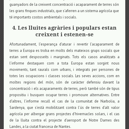
guanyadors de la creixent concentració i acaparament de terres són
les grans finques industrials, que s’aferren a un sistema agrícola que
té importants costos ambientals i socials.
4. Les lluites agràries i populars estan
creixent i estenen-se
Afortunadament, l’esperança d’aturar i revertir l’acaparament de
terres a Europa es troba en molts dels mateixos grups socials que
estan sent desposseïts i marginats. Tots els casos analitzats a
l’informe destaquen com a tota Europa estan sorgint nous
moviments, tant raurals com urbans, i integrats per persones de
totes les ocupacions i classes socials. Les seves accions, com en
moltes regions del món, són de caràcter defensiu davant la
concentració i els acaparaments de terres, però també són de tipus
propositiu i busquen ocupar terres i promoure alternatives. Entre
d’altres, l’informe recull el cas de la comunitat de Narbolia, a
Sardenya, que s’està mobilitzant contra l’ús de terres d’alt valor
agrícola per albergar grans projectes d’hivernacles solars, i el cas
de la lluita contra el projecte d’aeroport de Notre Dames des
Landes, a la ciutat francesa de Nantes.