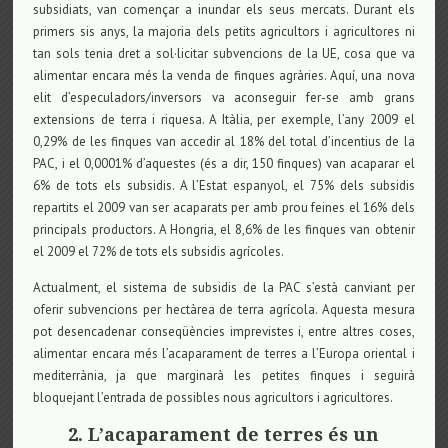
subsidiats, van començar a inundar els seus mercats. Durant els
primers sis anys, la majoria dels petits agricultors i agricultores ni
tan sols tenia dret a sol·licitar subvencions de la UE, cosa que va
alimentar encara més la venda de finques agràries. Aquí, una nova
elit d’especuladors/inversors va aconseguir fer-se amb grans
extensions de terra i riquesa. A Itàlia, per exemple, l’any 2009 el
0,29% de les finques van accedir al 18% del total d’incentius de la
PAC, i el 0,0001% d’aquestes (és a dir, 150 finques) van acaparar el
6% de tots els subsidis. A l’Estat espanyol, el 75% dels subsidis
repartits el 2009 van ser acaparats per amb prou feines el 16% dels
principals productors. A Hongria, el 8,6% de les finques van obtenir
el 2009 el 72% de tots els subsidis agrícoles.
Actualment, el sistema de subsidis de la PAC s’està canviant per
oferir subvencions per hectàrea de terra agrícola. Aquesta mesura
pot desencadenar conseqüències imprevistes i, entre altres coses,
alimentar encara més l’acaparament de terres a l’Europa oriental i
mediterrània, ja que marginarà les petites finques i seguirà
bloquejant l’entrada de possibles nous agricultors i agricultores.
2. L’acaparament de terres és un