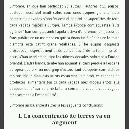
L’informe, en què han participat 25 autors i autores d’11 països,
destapa l’escàndol ocult sobre com unes poques grans entitats
comercials privades s’han fet amb el control de superfícies de terra
cada vegada majors a Europa. També exposa com aquestes “elits
agràries” han comptat amb l’ajuda activa d’una enorme injecció de
fons públics en un moment en què la financiació pública en la resta
d’àmbits està patint grans retallades. Si bé alguns d’aquests
processos –especialment el de concentració de la terra– no són
nous, s’han accelerat durant les últimes dècades, sobretot a Europa
oriental. D’altra banda, també han aplanat el camí perquè a l’escena
europea apareixi un nou grup d’actors, tant europeus com d’altres
regions. Molts d’aquests actors estan vinculats amb les cadenes de
productes alimentaris bàsics cada vegada més globals i tots ells
busquen beneficiar-se amb la terra com a mercaderia cada vegada
més sotmesa a l’especulació.
L’informe arriba, entre d’altres, a les següents conclusions:
1. La concentració de terres va en
augment