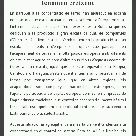
fenomen creixent
En paral·lel a la concentració de terres han aparegut en escena
nous actors que estan acaparant terres, sobretot a Europa oriental.
L’informe destaca els casos d’empreses xines a Bulgària que es
dediquen a la producció a gran escala de blat, de companyies
d’Orient Mitjà a Romania que s’embarquen en la producció a gran
escala de cereals i d’empreses europees que participen en
l’acaparament de terres en molts països europeus amb diferents
objectius, tant agrícoles com d’altre tipus. Molts d’aquests acords de
terres a gran escala, igual que els seus equivalents a Etiopia,
Cambodja o Paraguai, s’estan duent a terme amb secretisme i de
forma poc transparent. Igual que en altres regions, “els
acaparadors” són companyies nacionals i estrangeres, amb
l’aparent participació de capital europeu, com serien empreses de
l’agroindústria tradicional que controlen cadenes d’aliments bàsics i
fons d’alt risc, quelcom no molt diferent del que succeeix a
Llatinoamèrica o al sudest asiàtic.
Aquesta situació ha agreujat encara més la creixent tendència a la
concentració en el control de la terra. Fora de la UE, a Ucraïna, els