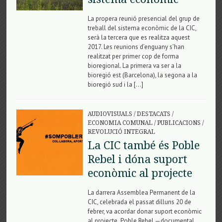
La propera reunió presencial del grup de
treball del sistema econòmic de la CIC,
serà la tercera que es realitza aquest
2017. Les reunions d’enguany s’han
realitzat per primer cop de forma
bioregional. La primera va ser a la
bioregió est (Barcelona), la segona a la
bioregió sud i la […]
AUDIOVISUALS
/
DESTACATS
/
ECONOMIA COMUNAL
/
PUBLICACIONS
/
REVOLUCIÓ INTEGRAL
La CIC també és Poble
Rebel i dóna suport
econòmic al projecte
La darrera Assemblea Permanent de la
CIC, celebrada el passat dilluns 20 de
febrer, va acordar donar suport econòmic
al projecte Poble Rebel —documental