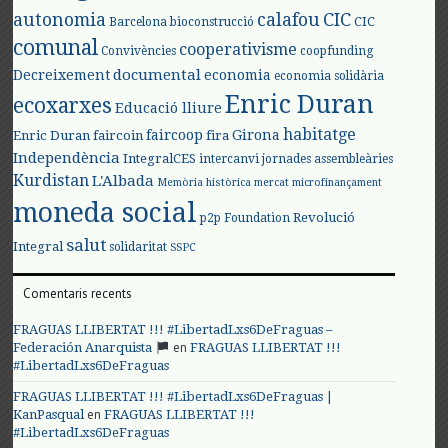
autonomia
calafou
CIC
CIC
Barcelona
bioconstrucció
comunal
cooperativisme
Convivències
coopfunding
documental
Decreixement
economia
economia solidària
Enric Duran
ecoxarxes
Educació lliure
habitatge
faircoop
Girona
Enric Duran
faircoin
fira
Independència
IntegralCES
intercanvi
jornades assembleàries
Kurdistan
L'Albada
Memòria històrica
mercat
microfinançament
moneda social
Revolució
p2p Foundation
salut
Integral
solidaritat
SSPC
Comentaris recents
FRAGUAS LLIBERTAT !!! #LibertadLxs6DeFraguas –
en
Federación Anarquista
FRAGUAS LLIBERTAT !!!
#LibertadLxs6DeFraguas
FRAGUAS LLIBERTAT !!! #LibertadLxs6DeFraguas |
en
KanPasqual
FRAGUAS LLIBERTAT !!!
#LibertadLxs6DeFraguas