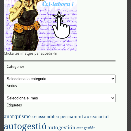
Clicka les imatges per accedir-hi
Categories
Categories
Arxius
Arxius
Etiquetes
anarquisme
aureasocial
assemblea permanent
art
autogestió
autogestión
autogestión