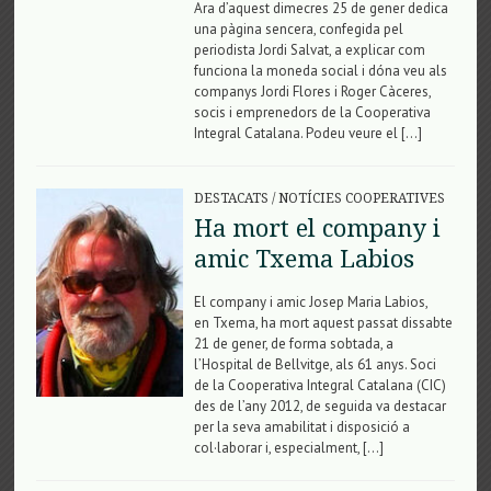
Ara d’aquest dimecres 25 de gener dedica
una pàgina sencera, confegida pel
periodista Jordi Salvat, a explicar com
funciona la moneda social i dóna veu als
companys Jordi Flores i Roger Càceres,
socis i emprenedors de la Cooperativa
Integral Catalana. Podeu veure el […]
DESTACATS
/
NOTÍCIES COOPERATIVES
Ha mort el company i
amic Txema Labios
El company i amic Josep Maria Labios,
en Txema, ha mort aquest passat dissabte
21 de gener, de forma sobtada, a
l’Hospital de Bellvitge, als 61 anys. Soci
de la Cooperativa Integral Catalana (CIC)
des de l’any 2012, de seguida va destacar
per la seva amabilitat i disposició a
col·laborar i, especialment, […]