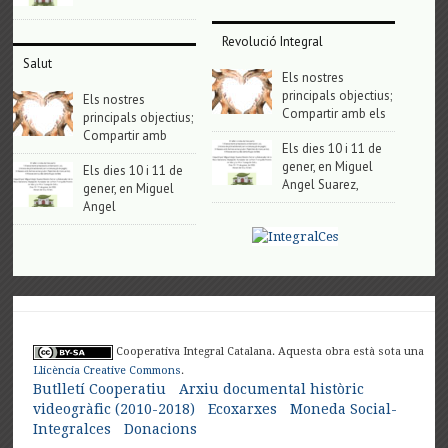
Revolució Integral
Salut
Els nostres
principals objectius;
Els nostres
Compartir amb els
principals objectius;
Compartir amb
Els dies 10 i 11 de
gener, en Miguel
Els dies 10 i 11 de
Angel Suarez,
gener, en Miguel
Angel
Cooperativa Integral Catalana. Aquesta obra està sota una
Llicència Creative Commons
.
Butlletí Cooperatiu
Arxiu documental històric
videogràfic (2010-2018)
Ecoxarxes
Moneda Social-
Integralces
Donacions