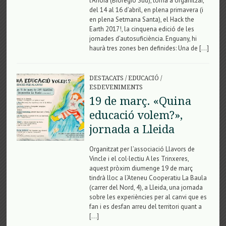
l’Anoia (Bioregió Sud), torna a organitzar,
del 14 al 16 d’abril, en plena primavera (i
en plena Setmana Santa), el Hack the
Earth 2017!, la cinquena edició de les
jornades d’autosuficiència. Enguany, hi
haurà tres zones ben definides: Una de […]
DESTACATS
/
EDUCACIÓ
/
ESDEVENIMENTS
19 de març. «Quina
educació volem?»,
jornada a Lleida
Organitzat per l’associació Llavors de
Vincle i el col·lectiu A les Trinxeres,
aquest pròxim diumenge 19 de març
tindrà lloc a l’Ateneu Cooperatiu La Baula
(carrer del Nord, 4), a Lleida, una jornada
sobre les experiències per al canvi que es
fan i es desfan arreu del territori quant a
[…]