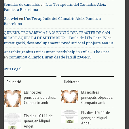
en
Semillas de cannabis
L’us Terapèutic del Cànnabis-Aleix
Pàmies a Barcelona
en
Growlet
L’us Terapèutic del Cànnabis-Aleix Pàmies a
Barcelona
QUÈ ENS TROBAREM A LA 2ª EDICIÓ DEL TRASTER DE CAN
en
RICART AQUEST 4 DE SETEMBRE? – Taula de l'Eix Pere IV
Investigació, desenvolupament i producció: el projecte MaCus
Anarchist genius Enric Duran needs help in Exile – The Free
en
Comunicat d’Enric Duran des de l’Exili 23-04-19
Avis Legal
Educació
Habitatge
Els nostres
Els nostres
principals objectius;
principals objectius;
Compartir amb
Compartir amb
Els dies 10 i 11 de
Els dies 10 i 11 de
gener, en Miguel
gener, en Miguel
Angel
Angel