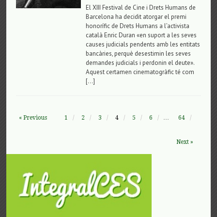
El XIII Festival de Cine i Drets Humans de
Barcelona ha decidit atorgar el premi
honorífic de Drets Humans a l’activista
català Enric Duran «en suport a les seves
causes judicials pendents amb les entitats
bancàries, perquè desestimin les seves
demandes judicials i perdonin el deute».
Aquest certamen cinematogràfic té com
[…]
« Previous
1
2
3
4
5
6
…
64
Next »