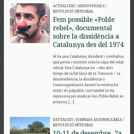
ACTUALITAT
/
AUDIOVISUALS
/
REVOLUCIÓ INTEGRAL
Fem possible «Poble
rebel», documental
sobre la dissidència a
Catalunya des del 1974
Hi ha una Catalunya, dissident i combativa,
que perviu i resisteix sota la capa del relat
oficial. Una Catalunya on —des dels
temps de la fal·làcia de la Transició— la
desobediència, la dissidència o
l’autoorganització davant la misèria ha
estat i és palpable, com també la via
repressiva per eradicar-les. Poble Rebel es
proposa, […]
DESTACATS
/
JORNADA ASSEMBLEÀRIA
/
REVOLUCIÓ INTEGRAL
10-11 de desembre. 2a