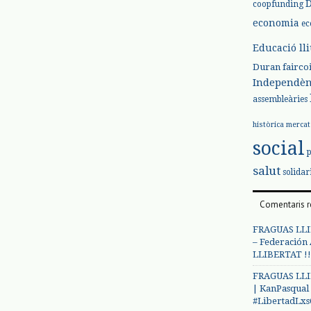
coopfunding
economia
ec
Educació ll
Duran
fairco
Independèn
assembleàries
històrica
mercat
social
salut
solidar
Comentaris r
FRAGUAS LLI
– Federación
LLIBERTAT !!
FRAGUAS LLI
| KanPasqual
#LibertadLx