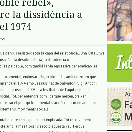
oble rebel»,
e la dissidència a
el 1974
:59
ue perviu i resisteix sota la capa del relat oficial. Una Catalunya
ansició— la desobediència, la dissidència o
t i és palpable, com també la via repressiva per eradicar-les.
 documental, endinsar-s’hi, explorar-la, amb un zoom que
arrenca el 1974 amb l’assassinat de Salvador Puig i Antich i
a «crisi» de 2008—, a les lluites de l’aquí i de l’ara,
social. Tot, per entendre com i perquè neixen, creixen i
r mostrar el principi fonamental d’acció-reacció en ambdues
 sistema vs. moviments socials.
al nostre i en siguem part implicada. Tot recolzament
te arribi a més llocs i s’escolti aquesta veu. Perquè