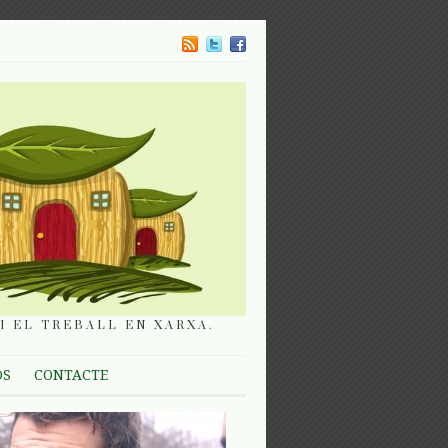
I EL TREBALL EN XARXA.
OS
CONTACTE