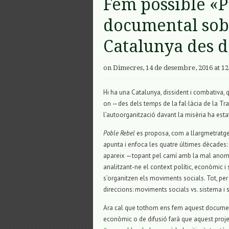
Fem possible «P
documental sobr
Catalunya des d
on Dimecres, 14 de desembre, 2016 at 12
Hi ha una Catalunya, dissident i combativa, q
on —des dels temps de la fal·làcia de la Tr
l’autoorganització davant la misèria ha esta
Poble Rebel
es proposa, com a llargmetratge
apunta i enfoca les quatre últimes dècades: 
apareix —topant pel camí amb la mal anomenad
analitzant-ne el context polític, econòmic i 
s’organitzen els moviments socials. Tot, pe
direccions: moviments socials vs. sistema i
Ara cal que tothom ens fem aquest document
econòmic o de difusió farà que aquest projec