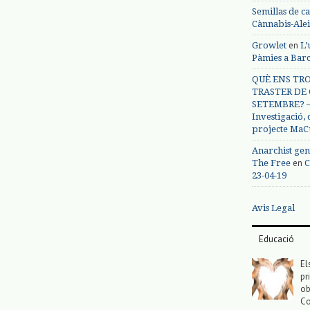
Semillas de c
Cànnabis-Ale
en
Growlet
L’
Pàmies a Bar
QUÈ ENS TRO
TRASTER DE 
SETEMBRE? – 
Investigació,
projecte MaC
Anarchist gen
en
The Free
C
23-04-19
Avis Legal
Educació
El
pr
ob
Co