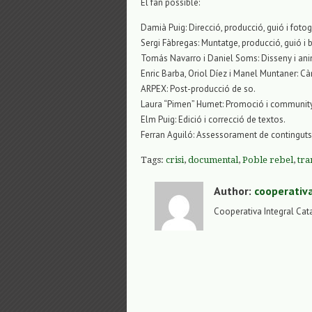
El fan possible:
Damià Puig: Direcció, producció, guió i fotog
Sergi Fàbregas: Muntatge, producció, guió i
Tomás Navarro i Daniel Soms: Disseny i ani
Enric Barba, Oriol Díez i Manel Muntaner: C
ARPEX: Post-producció de so.
Laura “Pimen” Humet: Promoció i communi
Elm Puig: Edició i correcció de textos.
Ferran Aguiló: Assessorament de continguts
Tags:
crisi
,
documental
,
Poble rebel
,
tra
Author:
cooperativ
Cooperativa Integral Cat