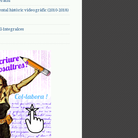
eratiu
tal històric videogràfic (2010-2018)
-Integralces