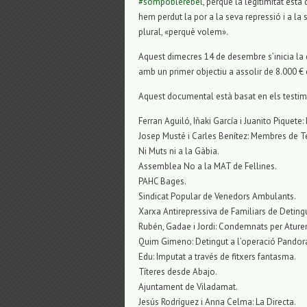
#sompoblerebel
, perquè la legitimitat està
hem perdut la por a la seva repressió i a la s
plural, «perquè volem».
Aquest dimecres 14 de desembre s’inicia la
amb un primer objectiu a assolir de 8.000 €
Aquest documental està basat en els testim
Ferran Aguiló, Iñaki García i Juanito Piquete
Josep Musté i Carles Benítez: Membres de Te
Ni Muts ni a la Gàbia.
Assemblea No a la MAT de Fellines.
PAHC Bages.
Sindicat Popular de Venedors Ambulants.
Xarxa Antirepressiva de Familiars de Deting
Rubén, Gadae i Jordi: Condemnats per Ature
Quim Gimeno: Detingut a l’operació Pandora 
Edu: Imputat a través de fitxers fantasma.
Títeres desde Abajo.
Ajuntament de Viladamat.
Jesús Rodríguez i Anna Celma: La Directa.