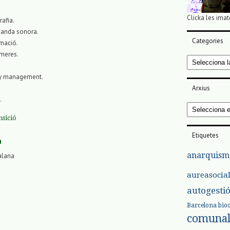
Clicka les imat
rafia.
 banda sonora.
Categories
mació.
àmeres.
Categories
ty management.
Arxius
.
Arxius
nsició
Etiquetes
a
anarquism
alana
aureasocia
autogesti
Barcelona
bio
comuna