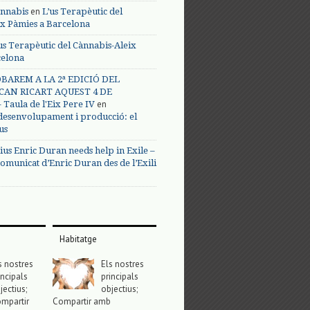
en
annabis
L’us Terapèutic del
ix Pàmies a Barcelona
us Terapèutic del Cànnabis-Aleix
celona
BAREM A LA 2ª EDICIÓ DEL
CAN RICART AQUEST 4 DE
en
Taula de l'Eix Pere IV
 desenvolupament i producció: el
us
ius Enric Duran needs help in Exile –
omunicat d’Enric Duran des de l’Exili
Habitatge
s nostres
Els nostres
incipals
principals
jectius;
objectius;
mpartir
Compartir amb