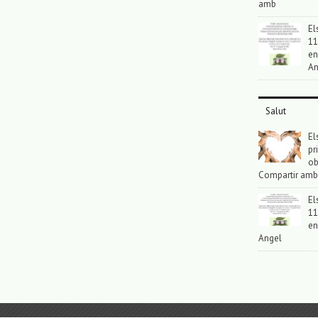
amb
El
11
en
An
Salut
El
pr
ob
Compartir amb
El
11
en
Angel