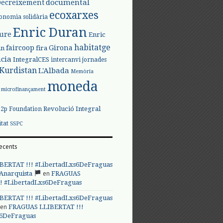
documental
Decreixement
ecoxarxes
onomia solidària
Enric Duran
iure
Enric
habitatge
faircoop
Girona
in
fira
cia
IntegralCES
intercanvi
jornades
Kurdistan
L'Albada
Memòria
moneda
microfinançament
Revolució Integral
p2p Foundation
itat
SSPC
ecents
BERTAT !!! #LibertadLxs6DeFraguas
en
 Anarquista
FRAGUAS
! #LibertadLxs6DeFraguas
BERTAT !!! #LibertadLxs6DeFraguas
en
FRAGUAS LLIBERTAT !!!
s6DeFraguas