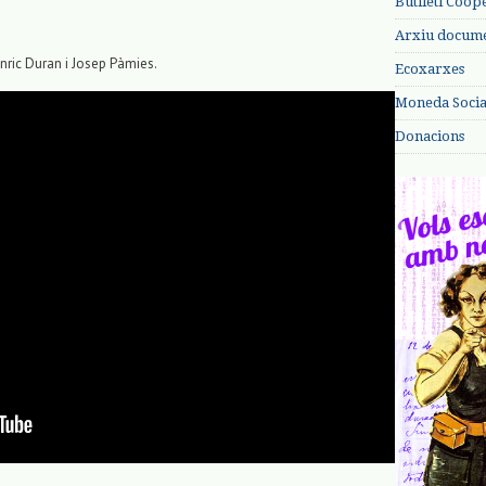
Butlletí Coop
Arxiu documen
nric Duran i Josep Pàmies.
Ecoxarxes
Moneda Social
Donacions