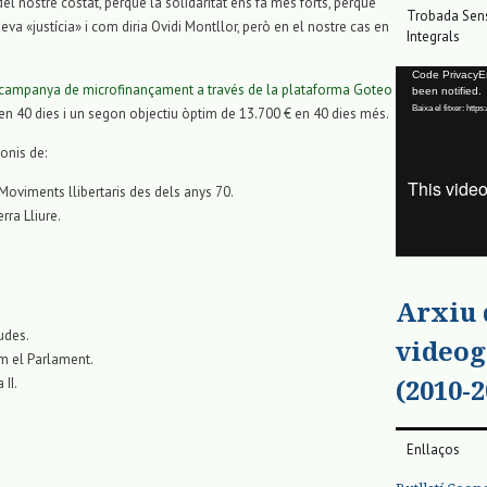
 del nostre costat, perquè la solidaritat ens fa més forts, perquè
Trobada Sens
eva «justícia» i com diria Ovidi Montllor, però en el nostre cas en
Integrals
Reproductor
Code PrivacyErr
campanya de microfinançament a través de la plataforma Goteo
been notified.
de
Baixa el fitxer: ht
 en 40 dies i un segon objectiu òptim de 13.700 € en 40 dies més.
vídeo
onis de:
: Moviments llibertaris des dels anys 70.
rra Lliure.
Arxiu
udes.
videog
m el Parlament.
II.
(2010-2
Enllaços