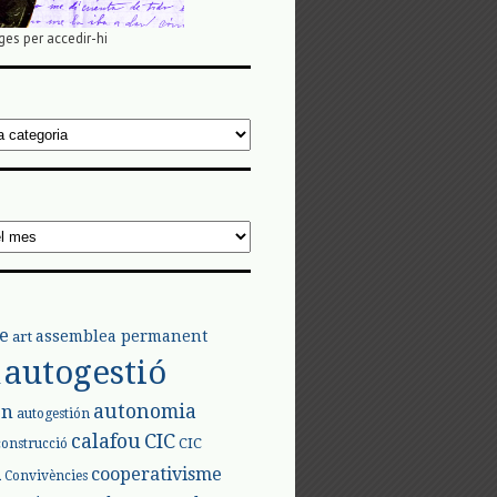
ges per accedir-hi
e
assemblea permanent
art
autogestió
l
autonomia
ón
autogestión
calafou
CIC
CIC
construcció
l
cooperativisme
Convivències