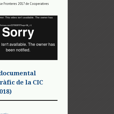
e Fronteres 2017 de Cooperatives
or: This video isn't available. The owner has
tps://vimeo.com/227063970?loop=0&_=1
 documental
ràfic de la CIC
018)