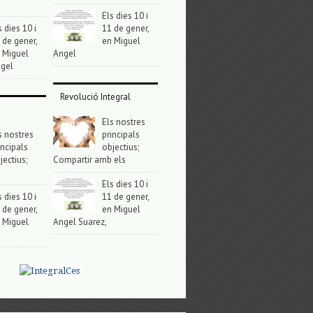
Els dies 10 i
s dies 10 i
11 de gener,
 de gener,
en Miguel
 Miguel
Angel
gel
Revolució Integral
Els nostres
s nostres
principals
incipals
objectius;
jectius;
Compartir amb els
Els dies 10 i
s dies 10 i
11 de gener,
 de gener,
en Miguel
 Miguel
Angel Suarez,