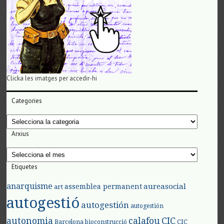
Clicka les imatges per accedir-hi
Categories
Categories
Arxius
Arxius
Etiquetes
anarquisme
aureasocial
assemblea permanent
art
autogestió
autogestión
autogestión
autonomia
calafou
CIC
CIC
Barcelona
bioconstrucció