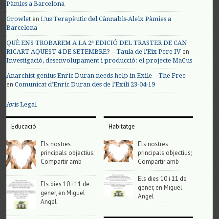
Pàmies a Barcelona
en
Growlet
L’us Terapèutic del Cànnabis-Aleix Pàmies a
Barcelona
QUÈ ENS TROBAREM A LA 2ª EDICIÓ DEL TRASTER DE CAN
en
RICART AQUEST 4 DE SETEMBRE? – Taula de l'Eix Pere IV
Investigació, desenvolupament i producció: el projecte MaCus
Anarchist genius Enric Duran needs help in Exile – The Free
en
Comunicat d’Enric Duran des de l’Exili 23-04-19
Avis Legal
Educació
Habitatge
Els nostres
Els nostres
principals objectius;
principals objectius;
Compartir amb
Compartir amb
Els dies 10 i 11 de
Els dies 10 i 11 de
gener, en Miguel
gener, en Miguel
Angel
Angel