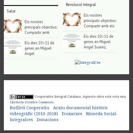
Revolució Integral
Salut
Els nostres
principals objectius;
Els nostres
Compartir amb els
principals objectius;
Compartir amb
Els dies 10 i 11 de
gener, en Miguel
Els dies 10 i 11 de
Angel Suarez,
gener, en Miguel
Angel
Cooperativa Integral Catalana. Aquesta obra està sota una
Llicència Creative Commons
.
Butlletí Cooperatiu
Arxiu documental històric
videogràfic (2010-2018)
Ecoxarxes
Moneda Social-
Integralces
Donacions