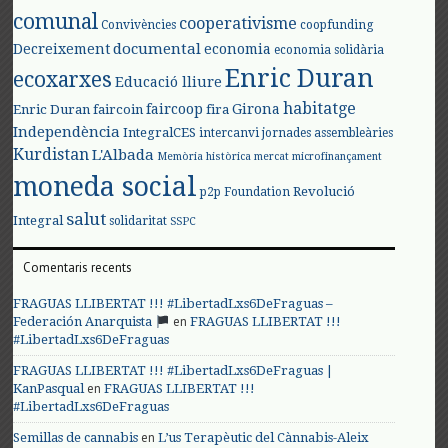
comunal
cooperativisme
Convivències
coopfunding
documental
Decreixement
economia
economia solidària
Enric Duran
ecoxarxes
Educació lliure
habitatge
faircoop
Girona
Enric Duran
faircoin
fira
Independència
IntegralCES
intercanvi
jornades assembleàries
Kurdistan
L'Albada
Memòria històrica
mercat
microfinançament
moneda social
Revolució
p2p Foundation
salut
Integral
solidaritat
SSPC
Comentaris recents
FRAGUAS LLIBERTAT !!! #LibertadLxs6DeFraguas –
en
Federación Anarquista
FRAGUAS LLIBERTAT !!!
#LibertadLxs6DeFraguas
FRAGUAS LLIBERTAT !!! #LibertadLxs6DeFraguas |
en
KanPasqual
FRAGUAS LLIBERTAT !!!
#LibertadLxs6DeFraguas
en
Semillas de cannabis
L’us Terapèutic del Cànnabis-Aleix