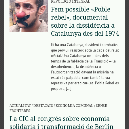
REVOLUCIÓ INTEGRAL
Fem possible «Poble
rebel», documental
sobre la dissidència a
Catalunya des del 1974
Hi ha una Catalunya, dissident i combativa,
que perviu i resisteix sota la capa del relat
oficial. Una Catalunya on —des dels
temps de la fal·làcia de la Transició— la
desobediència, la dissidència o
l’autoorganització davant la misèria ha
estat i és palpable, com també la via
repressiva per eradicar-les. Poble Rebel es
proposa, […]
ACTUALITAT
/
DESTACATS
/
ECONOMIA COMUNAL
/
SENSE
FRONTERES
La CIC al congrés sobre economia
solidaria i transformació de Berlín