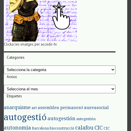
Clicka les imatges per accedir-hi
Categories
Categories
Arxius
Arxius
Etiquetes
anarquisme
aureasocial
assemblea permanent
art
autogestió
autogestión
autogestión
autonomia
calafou
CIC
CIC
Barcelona
bioconstrucció