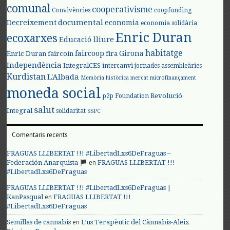
comunal
cooperativisme
Convivències
coopfunding
documental
Decreixement
economia
economia solidària
Enric Duran
ecoxarxes
Educació lliure
habitatge
faircoop
Girona
Enric Duran
faircoin
fira
Independència
IntegralCES
intercanvi
jornades assembleàries
Kurdistan
L'Albada
Memòria històrica
mercat
microfinançament
moneda social
Revolució
p2p Foundation
salut
Integral
solidaritat
SSPC
Comentaris recents
FRAGUAS LLIBERTAT !!! #LibertadLxs6DeFraguas –
en
Federación Anarquista
FRAGUAS LLIBERTAT !!!
#LibertadLxs6DeFraguas
FRAGUAS LLIBERTAT !!! #LibertadLxs6DeFraguas |
en
KanPasqual
FRAGUAS LLIBERTAT !!!
#LibertadLxs6DeFraguas
en
Semillas de cannabis
L’us Terapèutic del Cànnabis-Aleix