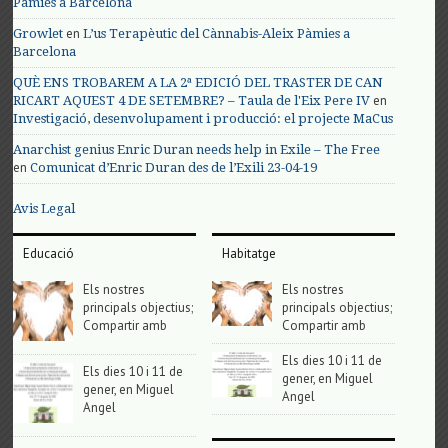
Pàmies a Barcelona
en
Growlet
L’us Terapèutic del Cànnabis-Aleix Pàmies a
Barcelona
QUÈ ENS TROBAREM A LA 2ª EDICIÓ DEL TRASTER DE CAN
en
RICART AQUEST 4 DE SETEMBRE? – Taula de l'Eix Pere IV
Investigació, desenvolupament i producció: el projecte MaCus
Anarchist genius Enric Duran needs help in Exile – The Free
en
Comunicat d’Enric Duran des de l’Exili 23-04-19
Avis Legal
Educació
Habitatge
Els nostres
Els nostres
principals objectius;
principals objectius;
Compartir amb
Compartir amb
Els dies 10 i 11 de
Els dies 10 i 11 de
gener, en Miguel
gener, en Miguel
Angel
Angel