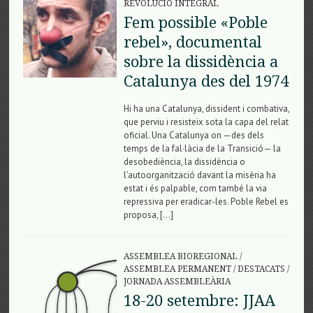
REVOLUCIÓ INTEGRAL
Fem possible «Poble
rebel», documental
sobre la dissidència a
Catalunya des del 1974
Hi ha una Catalunya, dissident i combativa,
que perviu i resisteix sota la capa del relat
oficial. Una Catalunya on —des dels
temps de la fal·làcia de la Transició— la
desobediència, la dissidència o
l’autoorganització davant la misèria ha
estat i és palpable, com també la via
repressiva per eradicar-les. Poble Rebel es
proposa, […]
ASSEMBLEA BIOREGIONAL
/
ASSEMBLEA PERMANENT
/
DESTACATS
/
JORNADA ASSEMBLEÀRIA
18-20 setembre: JJAA