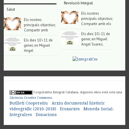
Revolució Integral
Salut
Els nostres
principals objectius;
Els nostres
Compartir amb els
principals objectius;
Compartir amb
Els dies 10 i 11 de
gener, en Miguel
Els dies 10 i 11 de
Angel Suarez,
gener, en Miguel
Angel
Cooperativa Integral Catalana. Aquesta obra està sota una
Llicència Creative Commons
.
Butlletí Cooperatiu
Arxiu documental històric
videogràfic (2010-2018)
Ecoxarxes
Moneda Social-
Integralces
Donacions