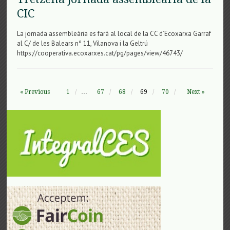
CIC
La jornada assembleària es farà al local de la CC d´Ecoxarxa Garraf
al C/ de les Balears nº 11, Vilanova i la Geltrú
https://cooperativa.ecoxarxes.cat/pg/pages/view/46743/
« Previous
1
…
67
68
69
70
Next »