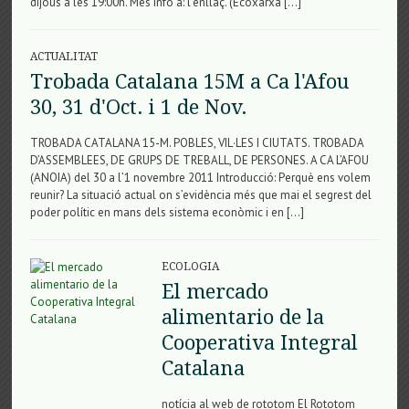
dijous a les 19:00h. Més info a: l’enllaç. (Ecoxarxa […]
ACTUALITAT
Trobada Catalana 15M a Ca l'Afou
30, 31 d'Oct. i 1 de Nov.
TROBADA CATALANA 15-M. POBLES, VIL·LES I CIUTATS. TROBADA
D’ASSEMBLEES, DE GRUPS DE TREBALL, DE PERSONES. A CA L’AFOU
(ANOIA) del 30 a l’1 novembre 2011 Introducció: Perquè ens volem
reunir? La situació actual on s’evidència més que mai el segrest del
poder polític en mans dels sistema econòmic i en […]
ECOLOGIA
El mercado
alimentario de la
Cooperativa Integral
Catalana
notícia al web de rototom El Rototom