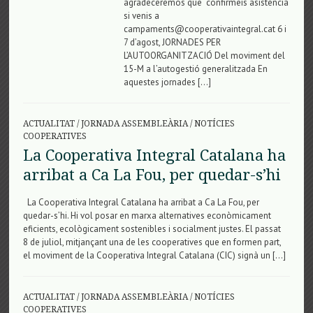
agradeceremos que confirmeis asistencia
si venis a
campaments@cooperativaintegral.cat 6 i
7 d’agost, JORNADES PER
L’AUTOORGANITZACIÓ Del moviment del
15-M a l’autogestió generalitzada En
aquestes jornades […]
ACTUALITAT
/
JORNADA ASSEMBLEÀRIA
/
NOTÍCIES
COOPERATIVES
La Cooperativa Integral Catalana ha
arribat a Ca La Fou, per quedar-s’hi
La Cooperativa Integral Catalana ha arribat a Ca La Fou, per
quedar-s’hi. Hi vol posar en marxa alternatives econòmicament
eficients, ecològicament sostenibles i socialment justes. El passat
8 de juliol, mitjançant una de les cooperatives que en formen part,
el moviment de la Cooperativa Integral Catalana (CIC) signà un […]
ACTUALITAT
/
JORNADA ASSEMBLEÀRIA
/
NOTÍCIES
COOPERATIVES