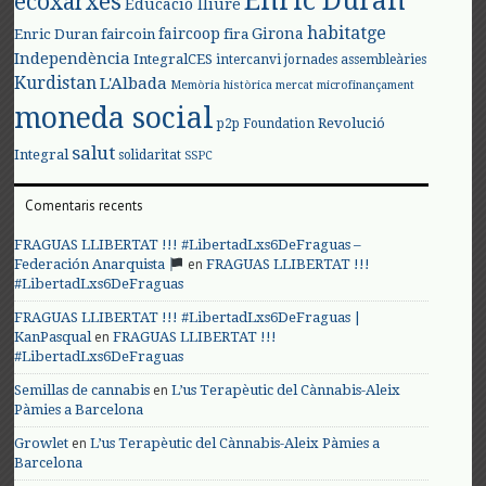
Enric Duran
ecoxarxes
Educació lliure
habitatge
faircoop
Girona
Enric Duran
faircoin
fira
Independència
IntegralCES
intercanvi
jornades assembleàries
Kurdistan
L'Albada
Memòria històrica
mercat
microfinançament
moneda social
Revolució
p2p Foundation
salut
Integral
solidaritat
SSPC
Comentaris recents
FRAGUAS LLIBERTAT !!! #LibertadLxs6DeFraguas –
en
Federación Anarquista
FRAGUAS LLIBERTAT !!!
#LibertadLxs6DeFraguas
FRAGUAS LLIBERTAT !!! #LibertadLxs6DeFraguas |
en
KanPasqual
FRAGUAS LLIBERTAT !!!
#LibertadLxs6DeFraguas
en
Semillas de cannabis
L’us Terapèutic del Cànnabis-Aleix
Pàmies a Barcelona
en
Growlet
L’us Terapèutic del Cànnabis-Aleix Pàmies a
Barcelona