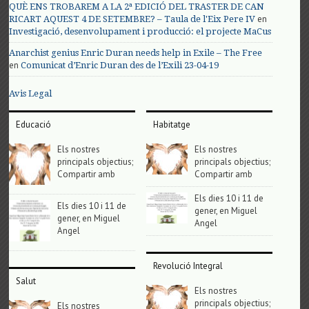
QUÈ ENS TROBAREM A LA 2ª EDICIÓ DEL TRASTER DE CAN
en
RICART AQUEST 4 DE SETEMBRE? – Taula de l'Eix Pere IV
Investigació, desenvolupament i producció: el projecte MaCus
Anarchist genius Enric Duran needs help in Exile – The Free
en
Comunicat d’Enric Duran des de l’Exili 23-04-19
Avis Legal
Educació
Habitatge
Els nostres
Els nostres
principals objectius;
principals objectius;
Compartir amb
Compartir amb
Els dies 10 i 11 de
Els dies 10 i 11 de
gener, en Miguel
gener, en Miguel
Angel
Angel
Revolució Integral
Salut
Els nostres
principals objectius;
Els nostres