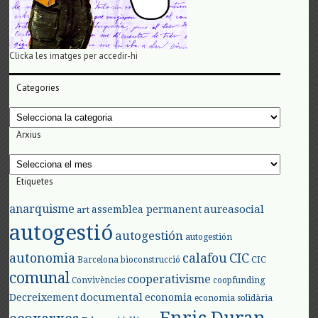
Clicka les imatges per accedir-hi
Categories
Categories
Arxius
Arxius
Etiquetes
anarquisme
aureasocial
assemblea permanent
art
autogestió
autogestión
autogestión
autonomia
calafou
CIC
CIC
Barcelona
bioconstrucció
comunal
cooperativisme
Convivències
coopfunding
documental
Decreixement
economia
economia solidària