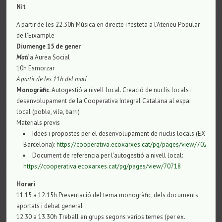
Nit
A partir de les 22.30h Música en directe i festeta a l’Ateneu Popular
de l’Eixample
Diumenge 15 de gener
Matí
a Aurea Social
10h Esmorzar
A partir de les 11h del matí
Monogràfic.
Autogestió a nivell local. Creació de nuclis locals i
desenvolupament de la Cooperativa Integral Catalana al espai
local (poble, vila, barri)
Materials previs
Idees i propostes per el desenvolupament de nuclis locals (EX
Barcelona):
https://cooperativa.ecoxarxes.cat/pg/pages/view/70297
Document de referencia per l’autogestió a nivell local:
https://cooperativa.ecoxarxes.cat/pg/pages/view/70718
Horari
11.15 a 12.15h Presentació del tema monogràfic, dels documents
aportats i debat general
12.30 a 13.30h Treball en grups segons varios temes (per ex.