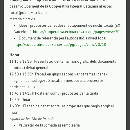
desenvolupament de la Cooperativa Integral Catalana al espai
local (poble, vila, barri)
Materials previs
Idees i propostes per el desenvolupament de nuclis locals (EX
Barcelona):
https://cooperativa.ecoxarxes.cat/pg/pages/view/70297
Document de referencia per l’autogestió a nivell local:
https://cooperativa.ecoxarxes.cat/pg/pages/view/70718
Horari
11.15 a 12.15h Presentació del tema monogràfic, dels documents
aportats i debat general
12.30 a 13.30h Treball en grups segons varios temes (per ex.
imaginari de l’autogestió local, primers passos, processos
participatius….)
13.45 a 14.15 h Posta en comú i propostes per la tarda
14.30h Dinar
16.00h Plenari de debat sobre les propostes que hagin sorgit el
matí
A partir de les 18h de la tarda
Valoració de la Jornada assembleària