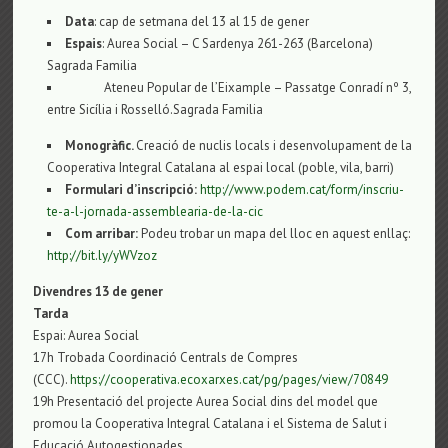
Data
: cap de setmana del 13 al 15 de gener
Espais
: Aurea Social – C Sardenya 261-263 (Barcelona)
Sagrada Familia
Ateneu Popular de l’Eixample – Passatge Conradí nº 3,
entre Sicília i Rosselló.Sagrada Familia
Monogràfic.
Creació de nuclis locals i desenvolupament de la
Cooperativa Integral Catalana al espai local (poble, vila, barri)
Formulari d’inscripció:
http://www.podem.cat/form/inscriu-
te-a-l-jornada-assemblearia-de-la-cic
Com arribar:
Podeu trobar un mapa del lloc en aquest enllaç:
http://bit.ly/yWVzoz
Divendres 13 de gener
Tarda
Espai: Aurea Social
17h Trobada Coordinació Centrals de Compres
(CCC).
https://cooperativa.ecoxarxes.cat/pg/pages/view/70849
19h Presentació del projecte Aurea Social dins del model que
promou la Cooperativa Integral Catalana i el Sistema de Salut i
Educació Autogestionades.