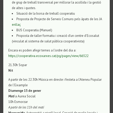
de grup de treball transversal per millorar la acollida i la gestió
de altes i quotes.
Situació de la borsa de treball cooperatiu
Proposta de Projecte de Serveis Comuns pels àpats de les JA
enllaç
BUS Cooperatiu (Manuel)
Proposta de taller formatiu i creació d’un centre d’Ecosalut
(vinculat al sistema de salut pública cooperativista)
Encara es poden afegir temes a l’ordre del dia a:
https://cooperativa.ecoxarxes.cat/pg/pages/view/66522
21.30h Sopar
Nit
A partir de les 22.30h Música en directe i festeta a l’Ateneu Popular
de l’Eixample
Diumenge 15 de gener
Matí
a Aurea Social
10h Esmorzar
A partir de les 11h del matí
Monogràfic.
Autogestió a nivell local. Creació de nuclis locals i