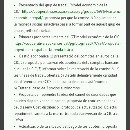
Presentacio del grup de treball “Model econòmic de la
CIC”:
https://cooperativa.ecoxarxes.cat/pg/groups/69864/sistema-
econmic-integral/
i proposta per que la comissió “seguiment de
la moneda social” (inactiva) passi a formar part de aquest grup de
analisi, reflexió i debat.
Primeres propostes urgents del GT model económic de la CIC:
https://cooperativa.ecoxarxes.cat/pg/blog/read/70954/proposta-
urgent-per-respaldar-la-renda-bsica
Gestió económica: 1) presentació del comptes en euros de la
CIC, 2) proposta per canviar els apoderats dels comptes bancaris
que usa la CIC, 3) informar sobre la reactivació de la comissió i 4)
les linees de treball obertas. 5) Decidir definitivamente cantidad
del diferencial en ECO’s de la cuota de socios autónomos.
6) Tratar el caso de 2 socios autónomos.
Proposta per reprendre la idea del carnet de soci: dades que
haurien d’apareixer en el carnet i proposta de concurs de idees
pel disseny. Cost, distribució i protocol de actualització. Objectiu
repartiment carnets a la macro-trobada d’aniversari de la CIC a ca
l’afou .
Actualizació de la situació del pago de les quotes i proposta