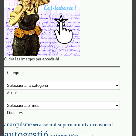
Clicka les imatges per accedir-hi
Categories
Categories
Arxius
Arxius
Etiquetes
anarquisme
aureasocial
assemblea permanent
art
autogestió