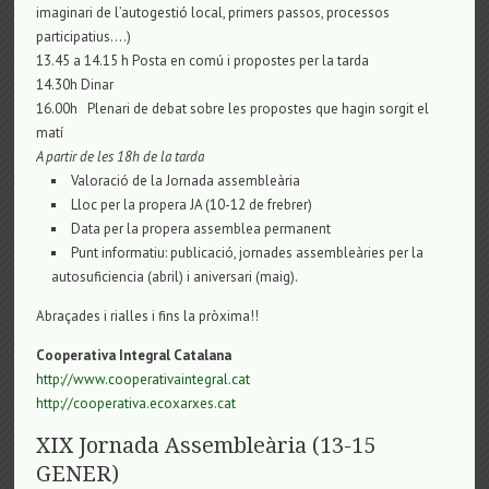
imaginari de l’autogestió local, primers passos, processos
participatius….)
13.45 a 14.15 h Posta en comú i propostes per la tarda
14.30h Dinar
16.00h Plenari de debat sobre les propostes que hagin sorgit el
matí
A partir de les 18h de la tarda
Valoració de la Jornada assembleària
Lloc per la propera JA (10-12 de frebrer)
Data per la propera assemblea permanent
Punt informatiu: publicació, jornades assembleàries per la
autosuficiencia (abril) i aniversari (maig).
Abraçades i rialles i fins la pròxima!!
Cooperativa Integral Catalana
http://www.cooperativaintegral.cat
http://cooperativa.ecoxarxes.cat
XIX Jornada Assembleària (13-15
GENER)