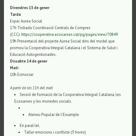
Divendres 13 de gener
Tarda
Espai: Aurea Social
17h Trobada Coordinació Centrals de Compres
(CCC).
https://cooperativa.ecoxarxes.cat/pg/pages/view/70849
19h Presentació del projecte Aurea Social dins del model que
promou la Cooperativa Integral Catalana i el Sistema de Salut i
Educació Autogestionades.
Dissabte 14 de gener
Matí
10h Esmorzar
A partir de les 11h del matí
Sessió de formació de la Cooperativa Integral Catalana, les
Ecoxarxes y les monedes socials.
Ateneu Popular de l’Eixample
En paral·lel.
Taller emocions i conflicte (3 hores)