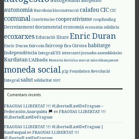
autogestión
autogestión
autonomia
calafou
CIC
CIC
Barcelona
bioconstrucció
comunal
cooperativisme
Convivències
coopfunding
documental
Decreixement
economia
economia solidària
Enric Duran
ecoxarxes
Educació lliure
habitatge
faircoop
Girona
Enric Duran
faircoin
fira
Independència
IntegralCES
intercanvi
jornades assembleàries
Kurdistan
L'Albada
Memòria històrica
mercat
microfinançament
moneda social
Revolució
p2p Foundation
salut
Integral
solidaritat
SSPC
Comentaris recents
FRAGUAS LLIBERTAT !!! #LibertadLxs6DeFraguas –
en
Federación Anarquista
FRAGUAS LLIBERTAT !!!
#LibertadLxs6DeFraguas
FRAGUAS LLIBERTAT !!! #LibertadLxs6DeFraguas |
en
KanPasqual
FRAGUAS LLIBERTAT !!!
#LibertadLxs6DeFraguas