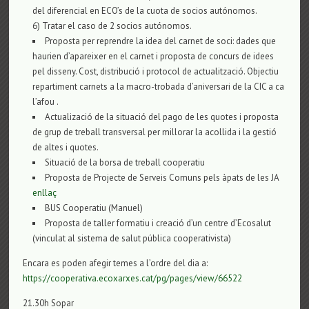
del diferencial en ECO’s de la cuota de socios autónomos.
6) Tratar el caso de 2 socios autónomos.
Proposta per reprendre la idea del carnet de soci: dades que
haurien d’apareixer en el carnet i proposta de concurs de idees
pel disseny. Cost, distribució i protocol de actualització. Objectiu
repartiment carnets a la macro-trobada d’aniversari de la CIC a ca
l’afou .
Actualizació de la situació del pago de les quotes i proposta
de grup de treball transversal per millorar la acollida i la gestió
de altes i quotes.
Situació de la borsa de treball cooperatiu
Proposta de Projecte de Serveis Comuns pels àpats de les JA
enllaç
BUS Cooperatiu (Manuel)
Proposta de taller formatiu i creació d’un centre d’Ecosalut
(vinculat al sistema de salut pública cooperativista)
Encara es poden afegir temes a l’ordre del dia a:
https://cooperativa.ecoxarxes.cat/pg/pages/view/66522
21.30h Sopar