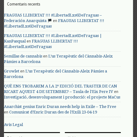
Comentaris recents
FRAGUAS LLIBERTAT !!! #LibertadLxs6DeFraguas –
en
Federación Anarquista
FRAGUAS LLIBERTAT !!!
#LibertadLxs6DeFraguas
FRAGUAS LLIBERTAT !!! #LibertadLxs6DeFraguas |
en
KanPasqual
FRAGUAS LLIBERTAT !!!
#LibertadLxs6DeFraguas
en
Semillas de cannabis
L’us Terapèutic del Cànnabis-Aleix
Pàmies a Barcelona
en
Growlet
L’us Terapèutic del Cànnabis-Aleix Pàmies a
Barcelona
QUÈ ENS TROBAREM A LA 2ª EDICIÓ DEL TRASTER DE CAN
en
RICART AQUEST 4 DE SETEMBRE? – Taula de l'Eix Pere IV
Investigació, desenvolupament i producció: el projecte MaCus
Anarchist genius Enric Duran needs help in Exile – The Free
en
Comunicat d’Enric Duran des de l’Exili 23-04-19
Avis Legal