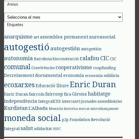
Arxius
Arxius
Etiquetes
anarquisme
aureasocial
assemblea permanent
art
autogestió
autogestión
autogestión
autonomia
calafou
CIC
CIC
Barcelona
bioconstrucció
comunal
cooperativisme
Convivències
coopfunding
documental
Decreixement
economia
economia solidària
Enric Duran
ecoxarxes
Educació lliure
habitatge
faircoop
Girona
Enric Duran
faircoin
fira
Independència
IntegralCES
intercanvi
jornades assembleàries
Kurdistan
L'Albada
Memòria històrica
mercat
microfinançament
moneda social
Revolució
p2p Foundation
salut
Integral
solidaritat
SSPC