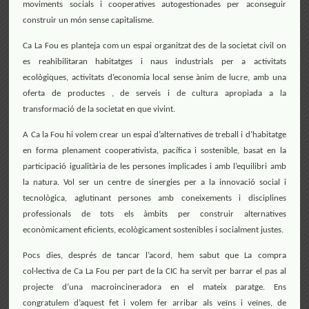
moviments socials i cooperatives autogestionades per aconseguir
construir un món sense capitalisme.
Ca La Fou es planteja com un espai organitzat des de la societat civil on
es reahibilitaran habitatges i naus industrials per a activitats
ecològiques, activitats d’economia local sense ànim de lucre, amb una
oferta de productes , de serveis i de cultura apropiada a la
transformació de la societat en que vivint.
A Ca la Fou hi volem crear un espai d’alternatives de treball i d’habitatge
en forma plenament cooperativista, pací­fica i sostenible, basat en la
participació igualitària de les persones implicades i amb l’equilibri amb
la natura. Vol ser un centre de sinergies per a la innovació social i
tecnològica, aglutinant persones amb coneixements i disciplines
professionals de tots els àmbits per construir alternatives
econòmicament eficients, ecològicament sostenibles i socialment justes.
Pocs dies, després de tancar l’acord, hem sabut que La compra
col·lectiva de Ca La Fou per part de la CIC ha servit per barrar el pas al
projecte d’una macroincineradora en el mateix paratge. Ens
congratulem d’aquest fet i volem fer arribar als veïns i veïnes, de