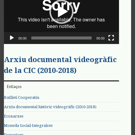
00:00
00:00
Arxiu documental videogràfic
de la CIC (2010-2018)
Enllaços
Butlletí Cooperatiu
Arxiu documental històric videogràfic (2010-2018)
Ecoxarxes
Moneda Social-Integralces
Donacions