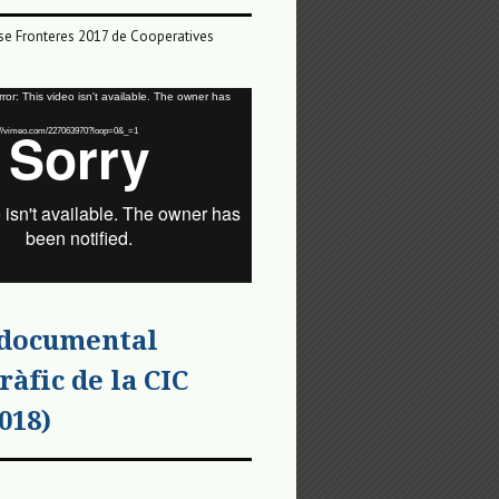
e Fronteres 2017 de Cooperatives
or: This video isn't available. The owner has
tps://vimeo.com/227063970?loop=0&_=1
 documental
ràfic de la CIC
018)