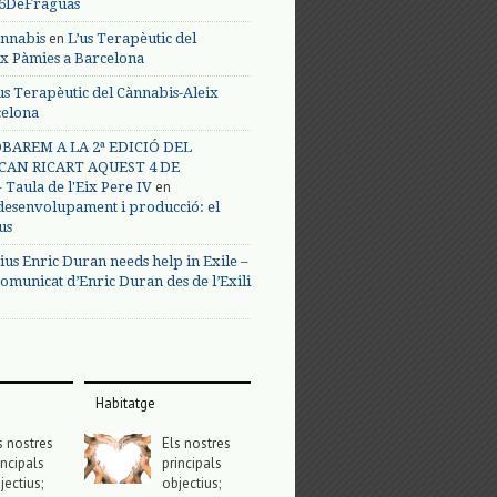
s6DeFraguas
en
annabis
L’us Terapèutic del
ix Pàmies a Barcelona
us Terapèutic del Cànnabis-Aleix
celona
BAREM A LA 2ª EDICIÓ DEL
CAN RICART AQUEST 4 DE
en
Taula de l'Eix Pere IV
 desenvolupament i producció: el
us
ius Enric Duran needs help in Exile –
omunicat d’Enric Duran des de l’Exili
Habitatge
s nostres
Els nostres
incipals
principals
jectius;
objectius;