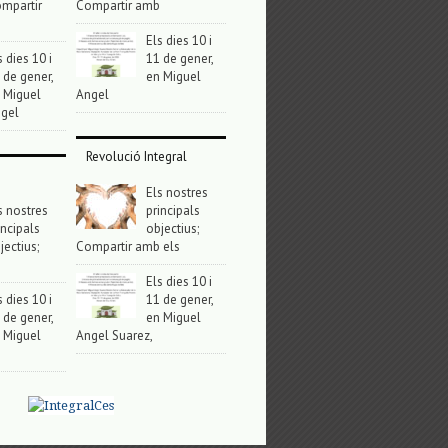
mpartir
Compartir amb
Els dies 10 i
s dies 10 i
11 de gener,
 de gener,
en Miguel
 Miguel
Angel
gel
Revolució Integral
Els nostres
s nostres
principals
incipals
objectius;
jectius;
Compartir amb els
Els dies 10 i
s dies 10 i
11 de gener,
 de gener,
en Miguel
 Miguel
Angel Suarez,