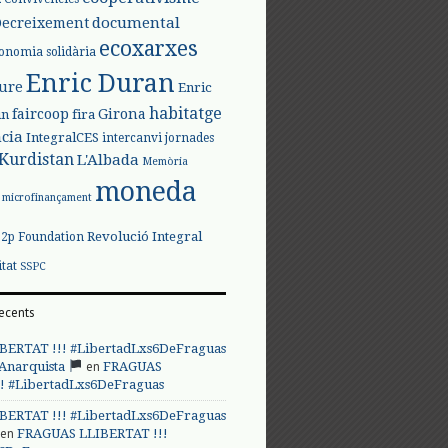
documental
Decreixement
ecoxarxes
onomia solidària
Enric Duran
iure
Enric
habitatge
faircoop
Girona
in
fira
cia
IntegralCES
intercanvi
jornades
Kurdistan
L'Albada
Memòria
moneda
microfinançament
Revolució Integral
p2p Foundation
itat
SSPC
ecents
BERTAT !!! #LibertadLxs6DeFraguas
en
 Anarquista
FRAGUAS
! #LibertadLxs6DeFraguas
BERTAT !!! #LibertadLxs6DeFraguas
en
FRAGUAS LLIBERTAT !!!