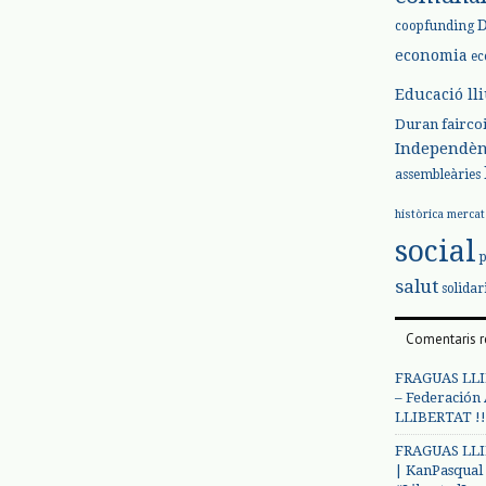
coopfunding
economia
ec
Educació ll
Duran
fairco
Independèn
assembleàries
històrica
mercat
social
salut
solidar
Comentaris r
FRAGUAS LLI
– Federación
LLIBERTAT !!
FRAGUAS LLI
| KanPasqual