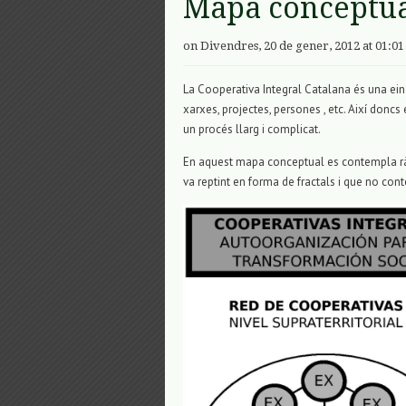
Mapa conceptu
on Divendres, 20 de gener, 2012 at 01:01
La Cooperativa Integral Catalana és una ein
xarxes, projectes, persones , etc. Així doncs
un procés llarg i complicat.
En aquest mapa conceptual es contempla rà
va reptint en forma de fractals i que no con