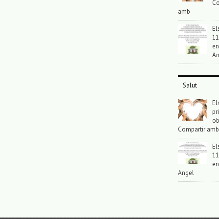
Co
amb
El
11
en
An
Salut
El
pr
ob
Compartir amb
El
11
en
Angel