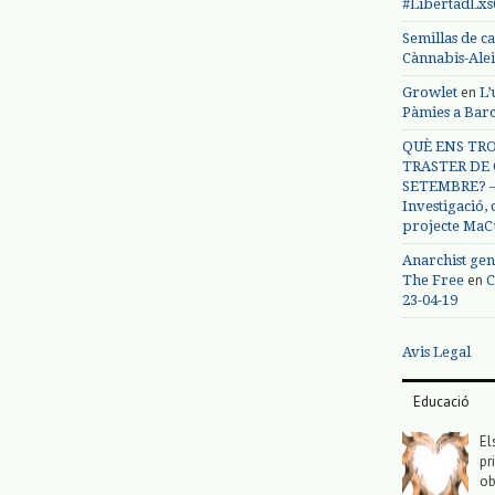
#LibertadLx
Semillas de c
Cànnabis-Ale
en
Growlet
L’
Pàmies a Bar
QUÈ ENS TRO
TRASTER DE 
SETEMBRE? – 
Investigació,
projecte MaC
Anarchist gen
en
The Free
C
23-04-19
Avis Legal
Educació
El
pr
ob