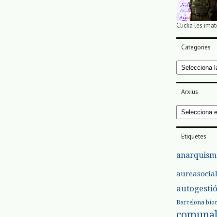
Clicka les imat
Categories
Categories
Arxius
Arxius
Etiquetes
anarquism
aureasocia
autogesti
Barcelona
bio
comuna