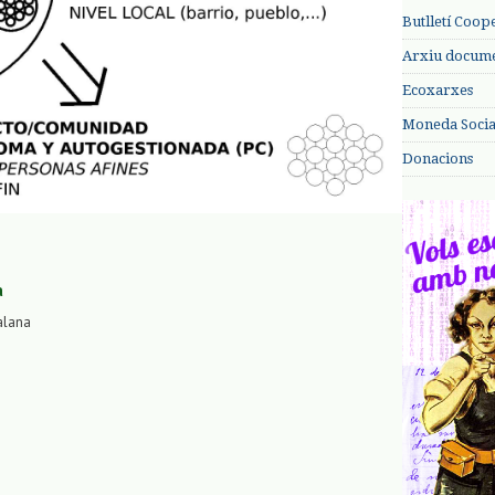
Butlletí Coop
Arxiu documen
Ecoxarxes
Moneda Social
Donacions
a
alana