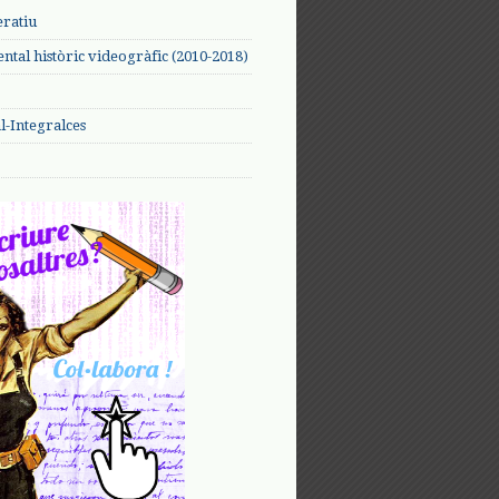
eratiu
tal històric videogràfic (2010-2018)
-Integralces