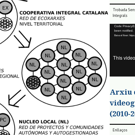
Trobada Sens
Integrals
Reproductor
Code PrivacyErr
been notified.
de
Baixa el fitxer: ht
vídeo
Arxiu
videog
(2010-2
Enllaços