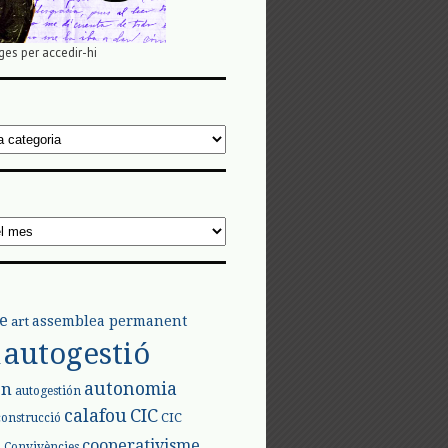
ges per accedir-hi
e
assemblea permanent
art
autogestió
l
autonomia
ón
autogestión
calafou
CIC
CIC
construcció
l
cooperativisme
Convivències