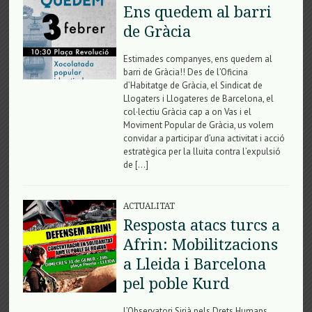
Ens quedem al barri
de Gràcia
Estimades companyes, ens quedem al
barri de Gràcia!! Des de l’Oficina
d’Habitatge de Gràcia, el Sindicat de
Llogaters i Llogateres de Barcelona, el
col·lectiu Gràcia cap a on Vas i el
Moviment Popular de Gràcia, us volem
convidar a participar d’una activitat i acció
estratègica per la lluita contra l’expulsió
de […]
ACTUALITAT
Resposta atacs turcs a
Afrin: Mobilitzacions
a Lleida i Barcelona
pel poble Kurd
L’Observatori Sirià pels Drets Humans