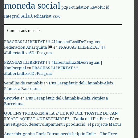
moneda social
Revolució
p2p Foundation
salut
Integral
solidaritat
SSPC
Comentaris recents
FRAGUAS LLIBERTAT !!! #LibertadLxs6DeFraguas –
en
Federación Anarquista
FRAGUAS LLIBERTAT !!!
#LibertadLxs6DeFraguas
FRAGUAS LLIBERTAT !!! #LibertadLxs6DeFraguas |
en
KanPasqual
FRAGUAS LLIBERTAT !!!
#LibertadLxs6DeFraguas
en
Semillas de cannabis
L’us Terapèutic del Cànnabis-Aleix
Pàmies a Barcelona
en
Growlet
L’us Terapèutic del Cànnabis-Aleix Pàmies a
Barcelona
QUÈ ENS TROBAREM A LA 2ª EDICIÓ DEL TRASTER DE CAN
en
RICART AQUEST 4 DE SETEMBRE? – Taula de l'Eix Pere IV
Investigació, desenvolupament i producció: el projecte MaCus
Anarchist genius Enric Duran needs help in Exile – The Free