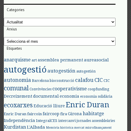
Categories
Categories
Arxius
Arxius
Etiquetes
anarquisme
aureasocial
assemblea permanent
art
autogestió
autogestión
autogestión
autonomia
calafou
CIC
CIC
Barcelona
bioconstrucció
comunal
cooperativisme
Convivències
coopfunding
documental
Decreixement
economia
economia solidària
Enric Duran
ecoxarxes
Educació lliure
habitatge
faircoop
Girona
Enric Duran
faircoin
fira
Independència
IntegralCES
intercanvi
jornades assembleàries
Kurdistan
L'Albada
Memòria històrica
mercat
microfinançament