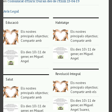
en
Comunicat d’Enric Duran des de l’Exili 23-04-19
Avis Legal
Educació
Habitatge
Els nostres
Els nostres
principals objectius;
principals objectius;
Compartir amb
Compartir amb
Els dies 10 i 11 de
Els dies 10 i 11 de
gener, en Miguel
gener, en Miguel
Angel
Angel
Revolució Integral
Salut
Els nostres
principals objectius;
Els nostres
Compartir amb els
principals objectius;
Compartir amb
Els dies 10 i 11 de
gener, en Miguel
Els dies 10 i 11 de
Angel Suarez,
gener, en Miguel