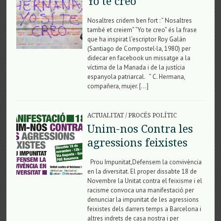
Yo te creo
Nosaltres cridem ben fort : ” Nosaltres
també et creiem” “Yo te creo” és la frase
que ha inspirat l’escriptor Roy Galán
(Santiago de Compostel·la, 1980) per
didecar en facebook un missatge a la
víctima de la Manada i de la justícia
espanyola patriarcal. ” C. Hermana,
compañera, mujer. […]
ACTUALITAT
/
PROCÉS POLÍTIC
Unim-nos Contra les
agressions feixistes
Prou Impunitat,Defensem la convivència
en la diversitat. El proper dissabte 18 de
Novembre la Unitat contra el feixisme i el
racisme convoca una manifestació per
denunciar la impunitat de les agressions
feixistes dels darrers temps a Barcelona i
altres indrets de casa nostra i per