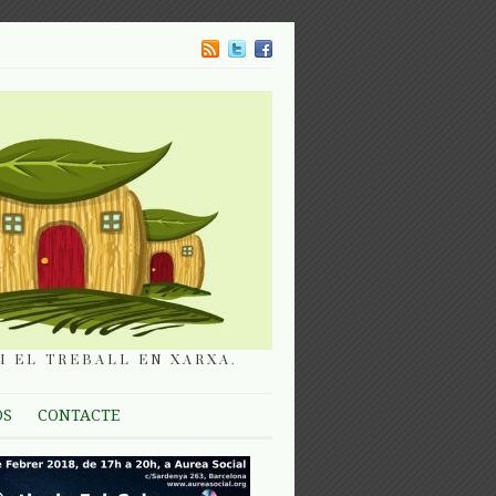
I EL TREBALL EN XARXA.
OS
CONTACTE