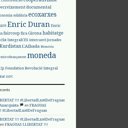
Convivències
documental
Decreixement
ecoxarxes
onomia solidària
Enric Duran
iure
Enric
habitatge
faircoop
Girona
in
fira
cia
IntegralCES
intercanvi
jornades
Kurdistan
L'Albada
Memòria
moneda
microfinançament
Revolució Integral
p2p Foundation
itat
SSPC
ecents
BERTAT !!! #LibertadLxs6DeFraguas
en
 Anarquista
FRAGUAS
! #LibertadLxs6DeFraguas
BERTAT !!! #LibertadLxs6DeFraguas
en
FRAGUAS LLIBERTAT !!!