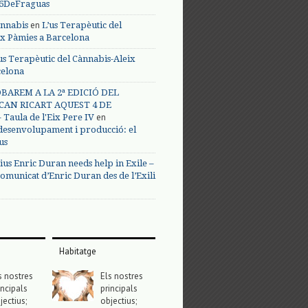
s6DeFraguas
en
annabis
L’us Terapèutic del
ix Pàmies a Barcelona
us Terapèutic del Cànnabis-Aleix
celona
BAREM A LA 2ª EDICIÓ DEL
CAN RICART AQUEST 4 DE
en
Taula de l'Eix Pere IV
 desenvolupament i producció: el
us
ius Enric Duran needs help in Exile –
omunicat d’Enric Duran des de l’Exili
Habitatge
s nostres
Els nostres
incipals
principals
jectius;
objectius;