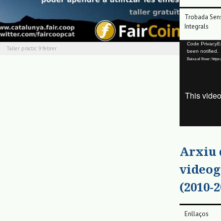
Trobada Sens
Integrals
Reproductor
Code PrivacyErr
Taller pràctic 9 febrer
been notified.
de
Baixa el fitxer: ht
vídeo
Arxiu
videog
(2010-2
Enllaços