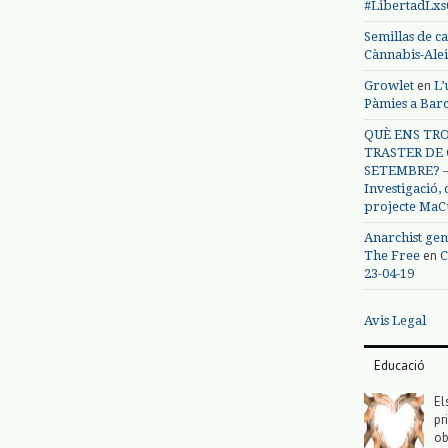
#LibertadLx
Semillas de c
Cànnabis-Ale
en
Growlet
L’
Pàmies a Bar
QUÈ ENS TRO
TRASTER DE 
SETEMBRE? – 
Investigació,
projecte MaC
Anarchist gen
en
The Free
C
23-04-19
Avis Legal
Educació
El
pr
ob