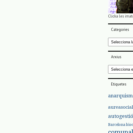
Clicka les imat
Categories
Categories
Arxius
Arxius
Etiquetes
anarquism
aureasocia
autogesti
Barcelona
bio
comuna