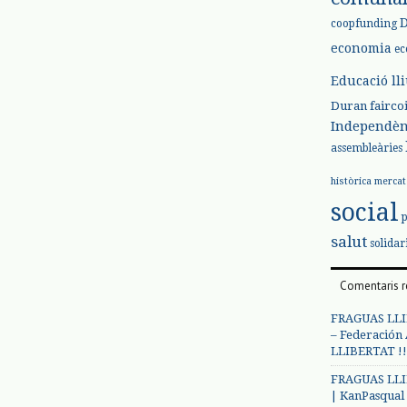
coopfunding
economia
ec
Educació ll
Duran
fairco
Independèn
assembleàries
històrica
mercat
social
salut
solidar
Comentaris r
FRAGUAS LLI
– Federación
LLIBERTAT !!
FRAGUAS LLI
| KanPasqual