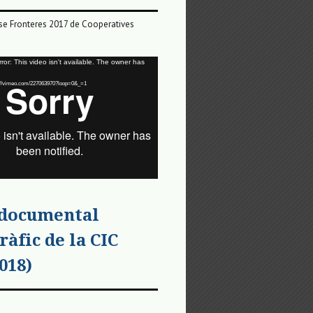
e Fronteres 2017 de Cooperatives
or: This video isn't available. The owner has
tps://vimeo.com/227063970?loop=0&_=1
 documental
ràfic de la CIC
018)