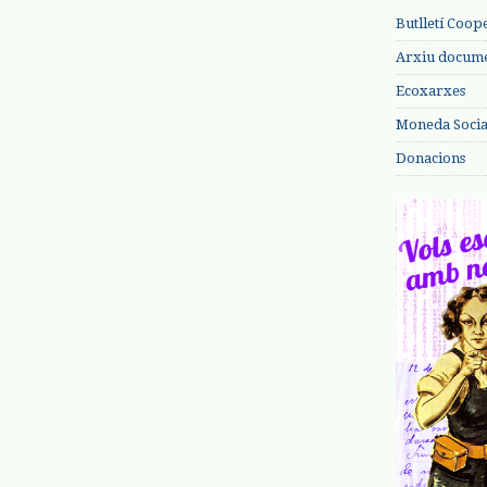
Butlletí Coop
Arxiu documen
Ecoxarxes
Moneda Social
Donacions