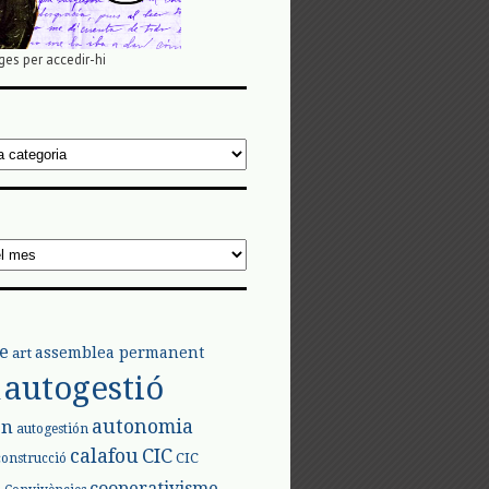
ges per accedir-hi
e
assemblea permanent
art
autogestió
l
autonomia
ón
autogestión
calafou
CIC
CIC
construcció
l
cooperativisme