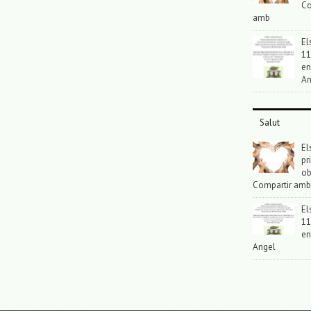
Co
amb
El
11
en
An
Salut
El
pr
ob
Compartir amb
El
11
en
Angel