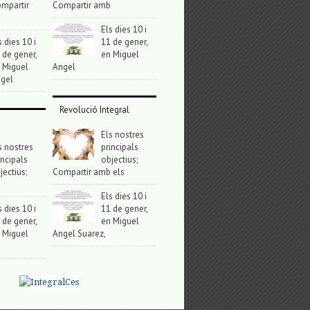
mpartir
Compartir amb
Els dies 10 i
s dies 10 i
11 de gener,
 de gener,
en Miguel
 Miguel
Angel
gel
Revolució Integral
Els nostres
s nostres
principals
incipals
objectius;
jectius;
Compartir amb els
Els dies 10 i
s dies 10 i
11 de gener,
 de gener,
en Miguel
 Miguel
Angel Suarez,