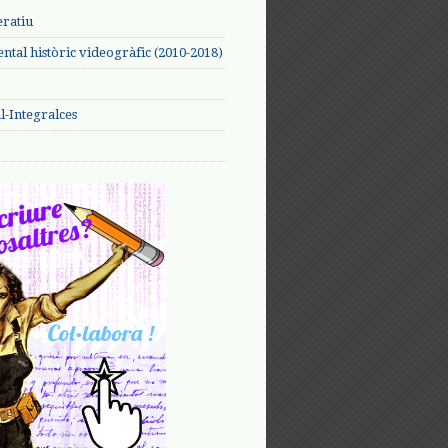
eratiu
tal històric videogràfic (2010-2018)
-Integralces