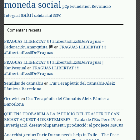
moneda social
Revolució
p2p Foundation
salut
Integral
solidaritat
SSPC
Comentaris recents
FRAGUAS LLIBERTAT !!! #LibertadLxs6DeFraguas –
en
Federación Anarquista
FRAGUAS LLIBERTAT !!!
#LibertadLxs6DeFraguas
FRAGUAS LLIBERTAT !!! #LibertadLxs6DeFraguas |
en
KanPasqual
FRAGUAS LLIBERTAT !!!
#LibertadLxs6DeFraguas
en
Semillas de cannabis
L’us Terapèutic del Cànnabis-Aleix
Pàmies a Barcelona
en
Growlet
L’us Terapèutic del Cànnabis-Aleix Pàmies a
Barcelona
QUÈ ENS TROBAREM A LA 2ª EDICIÓ DEL TRASTER DE CAN
en
RICART AQUEST 4 DE SETEMBRE? – Taula de l'Eix Pere IV
Investigació, desenvolupament i producció: el projecte MaCus
Anarchist genius Enric Duran needs help in Exile – The Free