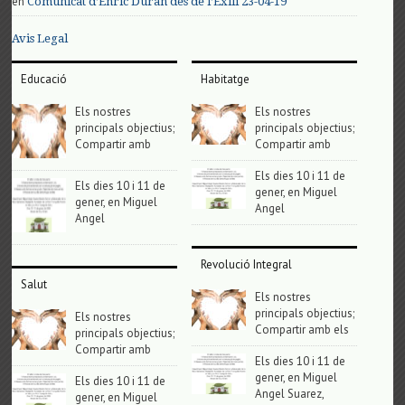
en
Comunicat d’Enric Duran des de l’Exili 23-04-19
Avis Legal
Educació
Habitatge
Els nostres
Els nostres
principals objectius;
principals objectius;
Compartir amb
Compartir amb
Els dies 10 i 11 de
Els dies 10 i 11 de
gener, en Miguel
gener, en Miguel
Angel
Angel
Revolució Integral
Salut
Els nostres
principals objectius;
Els nostres
Compartir amb els
principals objectius;
Compartir amb
Els dies 10 i 11 de
gener, en Miguel
Els dies 10 i 11 de
Angel Suarez,
gener, en Miguel