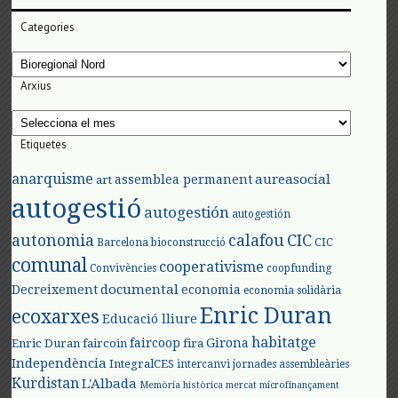
Categories
Categories
Arxius
Arxius
Etiquetes
anarquisme
aureasocial
assemblea permanent
art
autogestió
autogestión
autogestión
autonomia
calafou
CIC
CIC
Barcelona
bioconstrucció
comunal
cooperativisme
Convivències
coopfunding
documental
Decreixement
economia
economia solidària
Enric Duran
ecoxarxes
Educació lliure
habitatge
faircoop
Girona
Enric Duran
faircoin
fira
Independència
IntegralCES
intercanvi
jornades assembleàries
Kurdistan
L'Albada
Memòria històrica
mercat
microfinançament