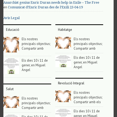
Anarchist genius Enric Duran needs help in Exile – The Free
en
Comunicat d’Enric Duran des de l’Exili 23-04-19
Avis Legal
Educació
Habitatge
Els nostres
Els nostres
principals objectius;
principals objectius;
Compartir amb
Compartir amb
Els dies 10 i 11 de
Els dies 10 i 11 de
gener, en Miguel
gener, en Miguel
Angel
Angel
Revolució Integral
Salut
Els nostres
principals objectius;
Els nostres
Compartir amb els
principals objectius;
Compartir amb
Els dies 10 i 11 de
gener, en Miguel
Els dies 10 i 11 de