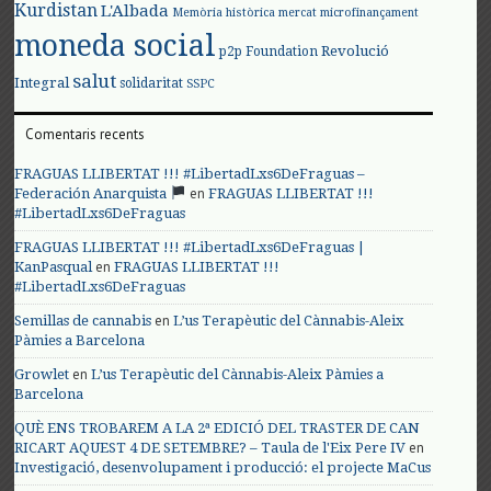
Kurdistan
L'Albada
Memòria històrica
mercat
microfinançament
moneda social
Revolució
p2p Foundation
salut
Integral
solidaritat
SSPC
Comentaris recents
FRAGUAS LLIBERTAT !!! #LibertadLxs6DeFraguas –
en
Federación Anarquista
FRAGUAS LLIBERTAT !!!
#LibertadLxs6DeFraguas
FRAGUAS LLIBERTAT !!! #LibertadLxs6DeFraguas |
en
KanPasqual
FRAGUAS LLIBERTAT !!!
#LibertadLxs6DeFraguas
en
Semillas de cannabis
L’us Terapèutic del Cànnabis-Aleix
Pàmies a Barcelona
en
Growlet
L’us Terapèutic del Cànnabis-Aleix Pàmies a
Barcelona
QUÈ ENS TROBAREM A LA 2ª EDICIÓ DEL TRASTER DE CAN
en
RICART AQUEST 4 DE SETEMBRE? – Taula de l'Eix Pere IV
Investigació, desenvolupament i producció: el projecte MaCus