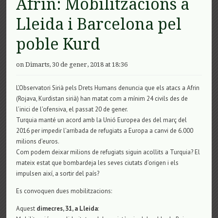
Afrin: Mobilitzacions a
Lleida i Barcelona pel
poble Kurd
on Dimarts, 30 de gener, 2018 at 18:36
L’Observatori Sirià pels Drets Humans denuncia que els atacs a Afrin
(Rojava, Kurdistan sirià) han matat com a mínim 24 civils des de
l’inici de l’ofensiva, el passat 20 de gener.
Turquia manté un acord amb la Unió Europea des del març del
2016 per impedir l’arribada de refugiats a Europa a canvi de 6.000
milions d’euros.
Com podem deixar milions de refugiats siguin acollits a Turquia? El
mateix estat que bombardeja les seves ciutats d’origen i els
impulsen així, a sortir del país?
Es convoquen dues mobilitzacions:
Aquest
dimecres, 31, a Lleida
: