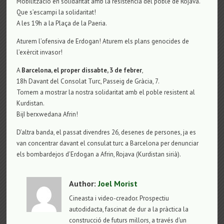
Mobilització en solidaritat amb la resistència del poble de Rojava.
Que s’escampi la solidaritat!
A les 19h a la Plaça de la Paeria.
Aturem l’ofensiva de Erdogan! Aturem els plans genocides de
l’exèrcit invasor!
A
Barcelona, el proper dissabte, 3 de febrer
,
18h Davant del Consolat Turc, Passeig de Gràcia, 7.
Tornem a mostrar la nostra solidaritat amb el poble resistent al
Kurdistan.
Bijî berxwedana Afrin!
D’altra banda, el passat divendres 26, desenes de persones, ja es
van concentrar davant el consulat turc a Barcelona per denunciar
els bombardejos d’Erdogan a Afrin, Rojava (Kurdistan sirià).
Author:
Joel Morist
Cineasta i video-creador. Prospectiu
autodidacta, fascinat de dur a la pràctica la
construcció de futurs millors, a través d'un