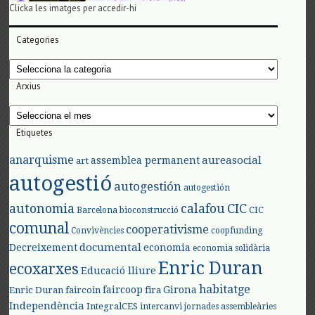
Clicka les imatges per accedir-hi
Categories
Categories
Arxius
Arxius
Etiquetes
anarquisme
aureasocial
assemblea permanent
art
autogestió
autogestión
autogestión
autonomia
calafou
CIC
CIC
Barcelona
bioconstrucció
comunal
cooperativisme
Convivències
coopfunding
documental
Decreixement
economia
economia solidària
Enric Duran
ecoxarxes
Educació lliure
habitatge
faircoop
Girona
Enric Duran
faircoin
fira
Independència
IntegralCES
intercanvi
jornades assembleàries