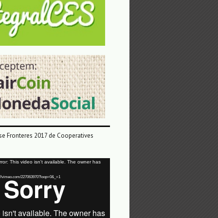
e Fronteres 2017 de Cooperatives
or: This video isn't available. The owner has
tps://vimeo.com/227063970?loop=0&_=1