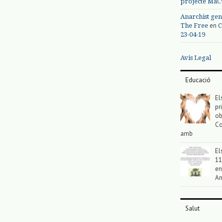
projecte MaC
Anarchist gen
en
The Free
C
23-04-19
Avis Legal
Educació
El
pr
ob
Co
amb
El
11
en
An
Salut