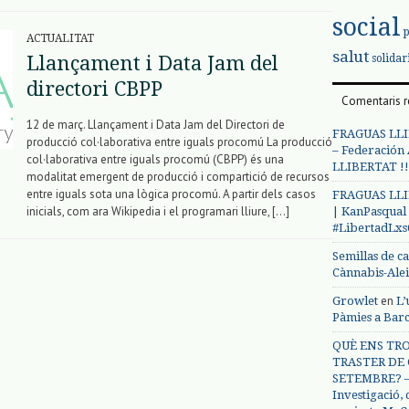
social
ACTUALITAT
salut
solidar
Llançament i Data Jam del
directori CBPP
Comentaris r
12 de març. Llançament i Data Jam del Directori de
FRAGUAS LLI
producció col·laborativa entre iguals procomú La producció
– Federación
col·laborativa entre iguals procomú (CBPP) és una
LLIBERTAT !!
modalitat emergent de producció i compartició de recursos
entre iguals sota una lògica procomú. A partir dels casos
FRAGUAS LLI
inicials, com ara Wikipedia i el programari lliure, […]
| KanPasqual
#LibertadLx
Semillas de c
Cànnabis-Ale
en
Growlet
L’
Pàmies a Bar
QUÈ ENS TRO
TRASTER DE 
SETEMBRE? – 
Investigació,