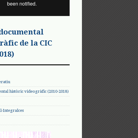
 documental
ràfic de la CIC
018)
eratiu
tal històric videogràfic (2010-2018)
-Integralces