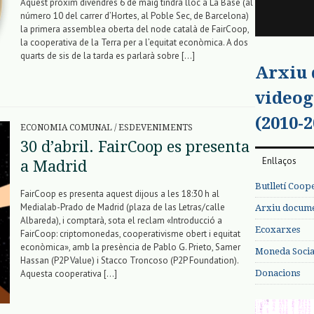
Aquest pròxim divendres 6 de maig tindrà lloc a La Base (al
número 10 del carrer d’Hortes, al Poble Sec, de Barcelona)
la primera assemblea oberta del node català de FairCoop,
la cooperativa de la Terra per a l’equitat econòmica. A dos
quarts de sis de la tarda es parlarà sobre […]
Arxiu
videog
(2010-2
ECONOMIA COMUNAL
/
ESDEVENIMENTS
30 d’abril. FairCoop es presenta
Enllaços
a Madrid
Butlletí Coop
FairCoop es presenta aquest dijous a les 18:30 h al
Medialab-Prado de Madrid (plaza de las Letras/calle
Arxiu documen
Albareda), i comptarà, sota el reclam «Introducció a
Ecoxarxes
FairCoop: criptomonedas, cooperativisme obert i equitat
econòmica», amb la presència de Pablo G. Prieto, Samer
Moneda Social
Hassan (P2P Value) i Stacco Troncoso (P2P Foundation).
Donacions
Aquesta cooperativa […]