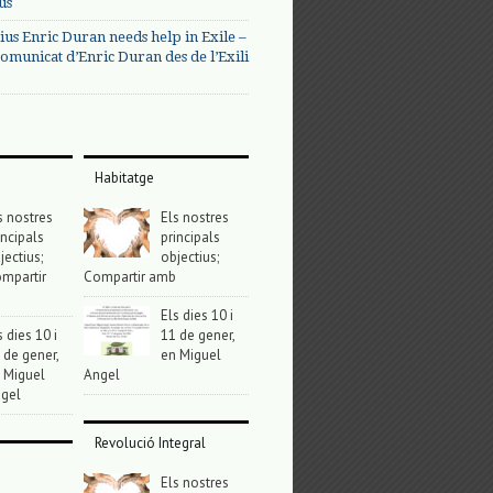
us
ius Enric Duran needs help in Exile –
omunicat d’Enric Duran des de l’Exili
Habitatge
s nostres
Els nostres
incipals
principals
jectius;
objectius;
mpartir
Compartir amb
Els dies 10 i
s dies 10 i
11 de gener,
 de gener,
en Miguel
 Miguel
Angel
gel
Revolució Integral
Els nostres