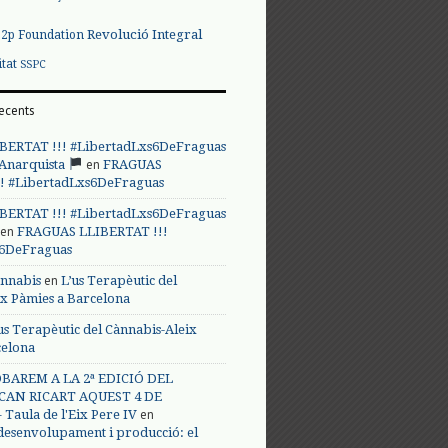
Revolució Integral
p2p Foundation
itat
SSPC
ecents
BERTAT !!! #LibertadLxs6DeFraguas
en
 Anarquista
FRAGUAS
! #LibertadLxs6DeFraguas
BERTAT !!! #LibertadLxs6DeFraguas
en
FRAGUAS LLIBERTAT !!!
s6DeFraguas
en
annabis
L’us Terapèutic del
ix Pàmies a Barcelona
us Terapèutic del Cànnabis-Aleix
celona
BAREM A LA 2ª EDICIÓ DEL
CAN RICART AQUEST 4 DE
en
Taula de l'Eix Pere IV
 desenvolupament i producció: el