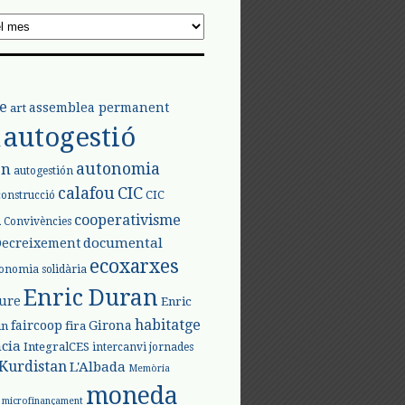
e
assemblea permanent
art
autogestió
l
autonomia
ón
autogestión
calafou
CIC
CIC
construcció
l
cooperativisme
Convivències
documental
Decreixement
ecoxarxes
onomia solidària
Enric Duran
iure
Enric
habitatge
faircoop
Girona
in
fira
cia
IntegralCES
intercanvi
jornades
Kurdistan
L'Albada
Memòria
moneda
microfinançament