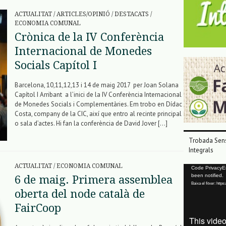
ACTUALITAT
/
ARTICLES/OPINIÓ
/
DESTACATS
/
ECONOMIA COMUNAL
Crònica de la IV Conferència
Internacional de Monedes
Socials Capítol I
Barcelona, 10,11,12,13 i 14 de maig 2017 per Joan Solana
Capítol I Arribant a l’inici de la IV Conferència Internacional
de Monedes Socials i Complementàries. Em trobo en Dídac
Costa, company de la CIC, així que entro al recinte principal
o sala d’actes. Hi fan la conferència de David Jover […]
Trobada Sens
Integrals
ACTUALITAT
/
ECONOMIA COMUNAL
Reproductor
Code PrivacyErr
been notified.
6 de maig. Primera assemblea
de
Baixa el fitxer: ht
vídeo
oberta del node català de
FairCoop