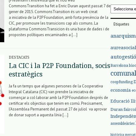
[Presentem l’entrevista que el nou web
CommonsTransition ha fet a Enric Duran aquest passat 7 de
Arxius
gener de 2015. CommonsTransition és un web creat
a iniciativa de la P2P Foundation, amb forta presència de la
CIC, per promoure les transicions cap als comuns. La
Etiquetes
plataforma CommonsTransicion és una base de dades i de
propostes polítiques encaminades a […]
anarquism
aureasocia
autogesti
DESTACATS
La CIC i la P2P Foundation, socis
Barcelona
bio
comuna
estratègics
coopfunding
Ja fa un temps que algunes persones de la Cooperativa
economia
ec
Integral Catalana (CIC) van prendre la iniciativa de
començar a col·laborar amb la P2P Foundation després de
Educació ll
certificar els objectius que tenim en comú. Precisament,
l’Assemblea Permanent del passat 27 de juliol va aprovar
Duran
fairco
de donar suport a aquesta línia […]
Independèn
assembleàries
històrica
mercat