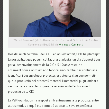
“Michel Bauwens2”, de Bethany Horne – Own work. Sota llicència Creative
Commons atribució 3.0 via
Wikimedia Commons
.
Des del nucli de treball de la CIC en aquest àmbit, se’ls ha plantejat
la possibilitat que puguin col·laborar a adaptar un pla d’aquest tipus
per al desenvolupament de la CIC a 5-10 anys vista, no
solament com a aproximació teòrica, sinó, també, per contribuir a
identificar i desenvolupar projectes estratègics clau que permetin
que la producció del procomú material i immaterial pugui arribar a
ser una de les característiques de referència de l’enfocament
productiu de la CIC.
La P2P Foundation ha respost amb entusiasme a la proposta, entre
altres motius perquè els permetrà aportar la seva experiència i