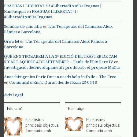
FRAGUAS LLIBERTAT !!! #LibertadLxs6DeFraguas |
en
KanPasqual
FRAGUAS LLIBERTAT !!!
#LibertadLxs6DeFraguas
en
Semillas de cannabis
L’us Terapèutic del Cànnabis-Aleix
Pàmies a Barcelona
en
Growlet
L’us Terapèutic del Cànnabis-Aleix Pàmies a
Barcelona
QUÈ ENS TROBAREM A LA 2ª EDICIÓ DEL TRASTER DE CAN
en
RICART AQUEST 4 DE SETEMBRE? – Taula de l'Eix Pere IV
Investigació, desenvolupament i producció: el projecte MaCus
Anarchist genius Enric Duran needs help in Exile – The Free
en
Comunicat d’Enric Duran des de l’Exili 23-04-19
Avis Legal
Educació
Habitatge
Els nostres
Els nostres
principals objectius;
principals objectius;
Compartir amb
Compartir amb