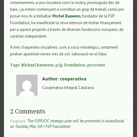
coneixements a una iniciativa com la nostra, promoguda des de
baix, i ja estem començant a constituir un grup de treball comú per
posar-nos-hi a treballar.
Michel Bauwens
, fundador de la P2P
Foundation, ha manifestat la seva intenció de trobar finançament
per a aquest projecte a través de diverses fundacions europees, de
caràcter independent.
A més d’aquestes iniciatives, com a socis estratègics, certament
podran aparèixer noves vies de col ·laboració en el futur.
Tags:
Michael Bauwens
,
p2p Foundation
,
procomú
Author:
cooperativa
Cooperativa Integral Catalana
2 Comments
The P2PF/CIC strategic plan will be presented in AureaSocial
Pingback:
on Tuesday, May 5th | P2P Foundation