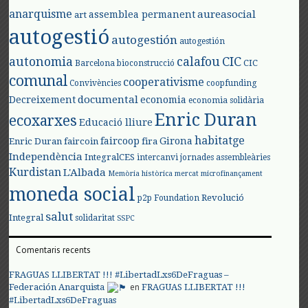
anarquisme
aureasocial
assemblea permanent
art
autogestió
autogestión
autogestión
autonomia
calafou
CIC
CIC
Barcelona
bioconstrucció
comunal
cooperativisme
Convivències
coopfunding
documental
Decreixement
economia
economia solidària
Enric Duran
ecoxarxes
Educació lliure
habitatge
faircoop
Girona
Enric Duran
faircoin
fira
Independència
IntegralCES
intercanvi
jornades assembleàries
Kurdistan
L'Albada
Memòria històrica
mercat
microfinançament
moneda social
Revolució
p2p Foundation
salut
Integral
solidaritat
SSPC
Comentaris recents
FRAGUAS LLIBERTAT !!! #LibertadLxs6DeFraguas –
en
Federación Anarquista
FRAGUAS LLIBERTAT !!!
#LibertadLxs6DeFraguas