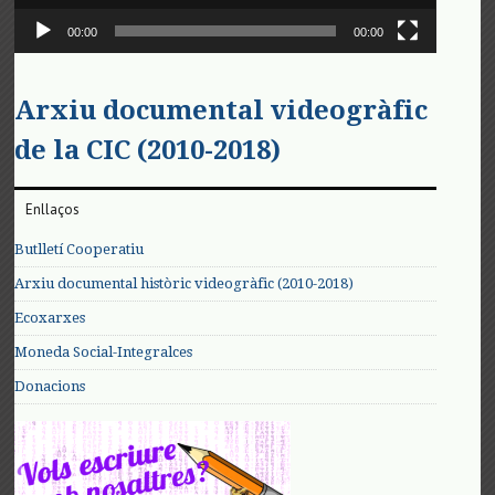
00:00
00:00
Arxiu documental videogràfic
de la CIC (2010-2018)
Enllaços
Butlletí Cooperatiu
Arxiu documental històric videogràfic (2010-2018)
Ecoxarxes
Moneda Social-Integralces
Donacions