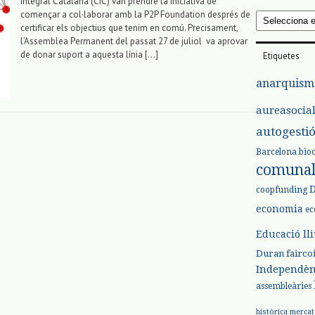
Integral Catalana (CIC) van prendre la iniciativa de
començar a col·laborar amb la P2P Foundation després de
Arxius
certificar els objectius que tenim en comú. Precisament,
l’Assemblea Permanent del passat 27 de juliol va aprovar
de donar suport a aquesta línia […]
Etiquetes
anarquism
aureasocia
autogesti
Barcelona
bio
comuna
coopfunding
economia
ec
Educació ll
Duran
fairco
Independèn
assembleàries
històrica
mercat