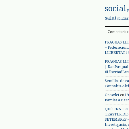
social
salut
solidar
Comentaris r
FRAGUAS LLI
– Federación
LLIBERTAT !!
FRAGUAS LLI
| KanPasqual
#LibertadLx
Semillas de c
Cànnabis-Ale
en
Growlet
L’
Pàmies a Bar
QUÈ ENS TRO
TRASTER DE 
SETEMBRE? – 
Investigació,