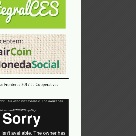
e Fronteres 2017 de Cooperatives
or: This video isn't available. The owner has
tps://vimeo.com/227063970?loop=0&_=1