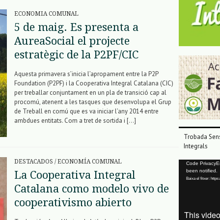
ECONOMIA COMUNAL
5 de maig. Es presenta a
AureaSocial el projecte
estratègic de la P2PF/CIC
Aquesta primavera s’inicia l’apropament entre la P2P
Foundation (P2PF) i la Cooperativa Integral Catalana (CIC)
per treballar conjuntament en un pla de transició cap al
procomú, atenent a les tasques que desenvolupa el Grup
de Treball en comú que es va iniciar l’any 2014 entre
ambdues entitats. Com a tret de sortida i […]
Trobada Sens
Integrals
DESTACADOS
/
ECONOMÍA COMUNAL
Reproductor
Code PrivacyErr
been notified.
La Cooperativa Integral
de
Baixa el fitxer: ht
vídeo
Catalana como modelo vivo de
cooperativismo abierto