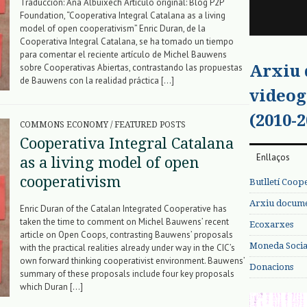
Traducción: Ana Albuixech Artículo original: Blog P2P
Foundation, “Cooperativa Integral Catalana as a living
model of open cooperativism” Enric Duran, de la
Cooperativa Integral Catalana, se ha tomado un tiempo
para comentar el reciente artículo de Michel Bauwens
Arxiu
sobre Cooperativas Abiertas, contrastando las propuestas
de Bauwens con la realidad práctica […]
videog
(2010-2
COMMONS ECONOMY
/
FEATURED POSTS
Cooperativa Integral Catalana
Enllaços
as a living model of open
cooperativism
Butlletí Coop
Arxiu documen
Enric Duran of the Catalan Integrated Cooperative has
taken the time to comment on Michel Bauwens’ recent
Ecoxarxes
article on Open Coops, contrasting Bauwens’ proposals
Moneda Social
with the practical realities already under way in the CIC’s
own forward thinking cooperativist environment. Bauwens’
Donacions
summary of these proposals include four key proposals
which Duran […]