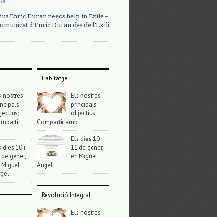
us
ius Enric Duran needs help in Exile –
omunicat d’Enric Duran des de l’Exili
Habitatge
s nostres
Els nostres
incipals
principals
jectius;
objectius;
mpartir
Compartir amb
Els dies 10 i
s dies 10 i
11 de gener,
 de gener,
en Miguel
 Miguel
Angel
gel
Revolució Integral
Els nostres