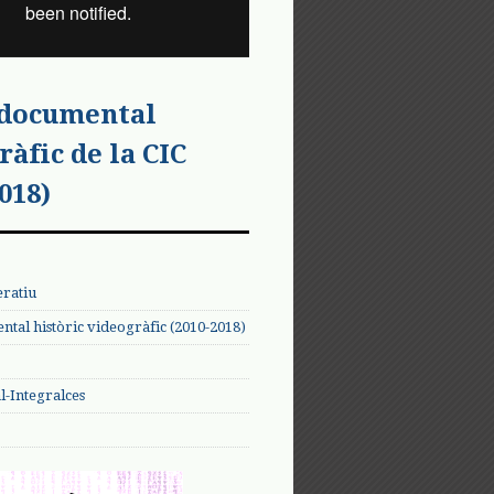
 documental
ràfic de la CIC
018)
eratiu
tal històric videogràfic (2010-2018)
-Integralces