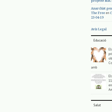
projecte MaC
Anarchist gen
en
The Free
C
23-04-19
Avis Legal
Educació
El
pr
ob
Co
amb
El
11
en
An
Salut