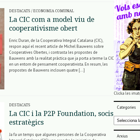
DESTACATS
/
ECONOMIA COMUNAL
La CIC com a model viu de
cooperativisme obert
Enric Duran, de la Cooperativa Integral Catalana (CIC),
respon aquí el recent article de Michel Bauwens sobre
Cooperatives Obertes, i contrasta les propostes de
Bauwens amb la realitat pràctica que ja porta a terme la CIC
en un entorn de pensament cooperativista. En resum, les
propostes de Bauwens inclouen quatre […]
Clicka les imat
DESTACATS
Categories
La CIC i la P2P Foundation, socis
Categories
estratègics
Ja fa un temps que algunes persones de la Cooperativa
Arxius