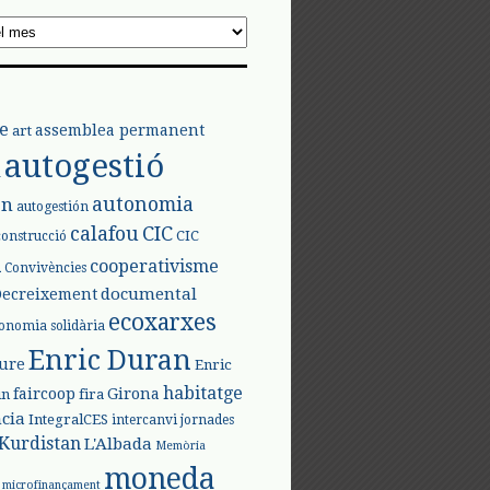
e
assemblea permanent
art
autogestió
l
autonomia
ón
autogestión
calafou
CIC
CIC
construcció
l
cooperativisme
Convivències
documental
Decreixement
ecoxarxes
onomia solidària
Enric Duran
iure
Enric
habitatge
faircoop
Girona
in
fira
cia
IntegralCES
intercanvi
jornades
Kurdistan
L'Albada
Memòria
moneda
microfinançament