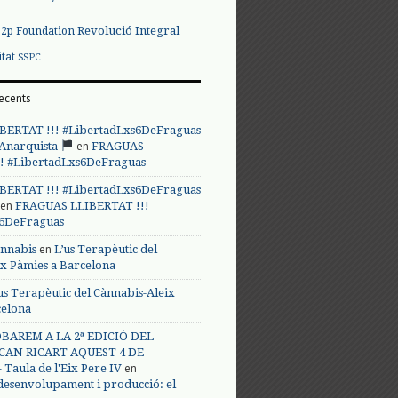
Revolució Integral
p2p Foundation
itat
SSPC
ecents
BERTAT !!! #LibertadLxs6DeFraguas
en
 Anarquista
FRAGUAS
! #LibertadLxs6DeFraguas
BERTAT !!! #LibertadLxs6DeFraguas
en
FRAGUAS LLIBERTAT !!!
s6DeFraguas
en
annabis
L’us Terapèutic del
ix Pàmies a Barcelona
us Terapèutic del Cànnabis-Aleix
celona
BAREM A LA 2ª EDICIÓ DEL
CAN RICART AQUEST 4 DE
en
Taula de l'Eix Pere IV
 desenvolupament i producció: el