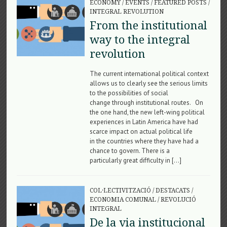
ECONOMY
/
EVENTS
/
FEATURED POSTS
/
INTEGRAL REVOLUTION
From the institutional
way to the integral
revolution
The current international political context
allows us to clearly see the serious limits
to the possibilities of social
change through institutional routes. On
the one hand, the new left-wing political
experiences in Latin America have had
scarce impact on actual political life
in the countries where they have had a
chance to govern. There is a
particularly great difficulty in […]
COL·LECTIVITZACIÓ
/
DESTACATS
/
ECONOMIA COMUNAL
/
REVOLUCIÓ
INTEGRAL
De la via institucional