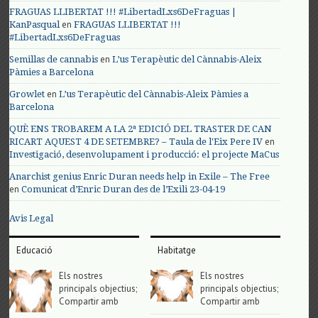
FRAGUAS LLIBERTAT !!! #LibertadLxs6DeFraguas |
en
KanPasqual
FRAGUAS LLIBERTAT !!!
#LibertadLxs6DeFraguas
en
Semillas de cannabis
L’us Terapèutic del Cànnabis-Aleix
Pàmies a Barcelona
en
Growlet
L’us Terapèutic del Cànnabis-Aleix Pàmies a
Barcelona
QUÈ ENS TROBAREM A LA 2ª EDICIÓ DEL TRASTER DE CAN
en
RICART AQUEST 4 DE SETEMBRE? – Taula de l'Eix Pere IV
Investigació, desenvolupament i producció: el projecte MaCus
Anarchist genius Enric Duran needs help in Exile – The Free
en
Comunicat d’Enric Duran des de l’Exili 23-04-19
Avis Legal
Educació
Habitatge
Els nostres
Els nostres
principals objectius;
principals objectius;
Compartir amb
Compartir amb