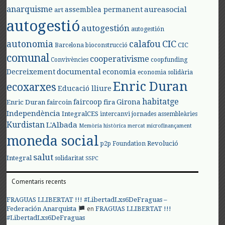
anarquisme
aureasocial
assemblea permanent
art
autogestió
autogestión
autogestión
autonomia
calafou
CIC
CIC
Barcelona
bioconstrucció
comunal
cooperativisme
Convivències
coopfunding
documental
Decreixement
economia
economia solidària
Enric Duran
ecoxarxes
Educació lliure
habitatge
faircoop
Girona
Enric Duran
faircoin
fira
Independència
IntegralCES
intercanvi
jornades assembleàries
Kurdistan
L'Albada
Memòria històrica
mercat
microfinançament
moneda social
Revolució
p2p Foundation
salut
Integral
solidaritat
SSPC
Comentaris recents
FRAGUAS LLIBERTAT !!! #LibertadLxs6DeFraguas –
en
Federación Anarquista
FRAGUAS LLIBERTAT !!!
#LibertadLxs6DeFraguas