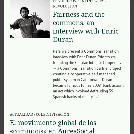
FEATURED POSTS
/
INTEGRAL
REVOLUTION
Fairness and the
commons, an
interview with Enric
Duran
Here we present a CommonsTransition
interview with Enric Duran. Prior to co-
founding the Catalan Integral Cooperative
— a Commons Transition partner project
creating a cooperative, self managed
public system in Catalonia — Duran
became famous for his 2008 “bank action”,
an act which involved defrauding 39
Spanish banks of nearly […]
ACTUALIDAD
/
COLECTIVIZACIÓN
El movimiento global de los
«commons» en AureaSocial