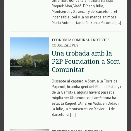
Ultramort, donde la anfitriona ha sido
Raquel: Aina, Vadó, Dídac y Julie,
Montserrat y Xavier…, y de Barcelona, ​​el
incansable Joel y la no menos animosa
María Antonia, también Sonia Palomar […]
ECONOMIA COMUNAL
/
NOTÍCIES
COOPERATIVES
Una trobada amb la
P2P Foundation a Som
Comunitat
Dissabte al captard. A Som, a la Torre de
Pujarnol, hi arriba gent del Pla de l’Estany i
de la Garrotxa, alguns havent passat a
migdia per Ultramort, on l’amfitriona ha
estat la Raquel: l’Aina, en Vadó, en Dídac i
la Julie, la Montserrat i en Xavier…, i de
Barcelona, […]