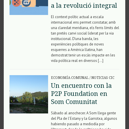
a la revolució integral
El context polític actual a escala
internacional ens permet constatar, amb
una claredat meridiana, els ferris límits del
tan pretès canvi social liderat per la via
institucional. D’una banda, les
experiències polítiques de noves
esquerres a Amèrica llatina, han
demostrat tenir un escàs impacte en les
vida política real en diversos […]
ECONOMÍA COMUNAL
/
NOTICIAS CIC
Un encuentro con la
P2P Foundation en
Som Comunitat
Sábado al anochecer. A Som llega gente
del Pla de l’Estany y la Garrotxa, algunos
habiendo pasado a mediodía por