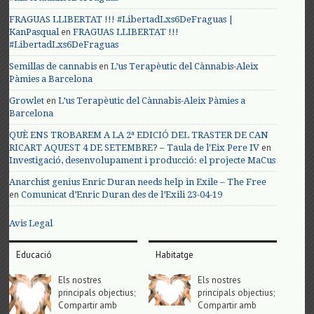
FRAGUAS LLIBERTAT !!! #LibertadLxs6DeFraguas |
en
KanPasqual
FRAGUAS LLIBERTAT !!!
#LibertadLxs6DeFraguas
en
Semillas de cannabis
L’us Terapèutic del Cànnabis-Aleix
Pàmies a Barcelona
en
Growlet
L’us Terapèutic del Cànnabis-Aleix Pàmies a
Barcelona
QUÈ ENS TROBAREM A LA 2ª EDICIÓ DEL TRASTER DE CAN
en
RICART AQUEST 4 DE SETEMBRE? – Taula de l'Eix Pere IV
Investigació, desenvolupament i producció: el projecte MaCus
Anarchist genius Enric Duran needs help in Exile – The Free
en
Comunicat d’Enric Duran des de l’Exili 23-04-19
Avis Legal
Educació
Habitatge
Els nostres
Els nostres
principals objectius;
principals objectius;
Compartir amb
Compartir amb