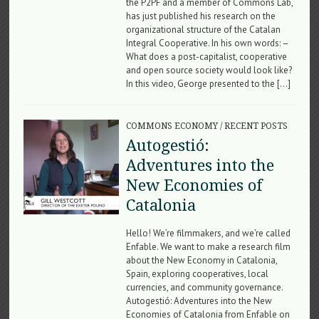
the P2PF and a member of Commons Lab,
has just published his research on the
organizational structure of the Catalan
Integral Cooperative. In his own words: –
What does a post-capitalist, cooperative
and open source society would look like?
In this video, George presented to the […]
COMMONS ECONOMY
/
RECENT POSTS
Autogestió:
Adventures into the
New Economies of
Catalonia
Hello! We’re filmmakers, and we’re called
Enfable. We want to make a research film
about the New Economy in Catalonia,
Spain, exploring cooperatives, local
currencies, and community governance.
Autogestió: Adventures into the New
Economies of Catalonia from Enfable on