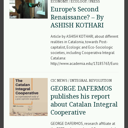
ECONOMY
/
ECOLOGY
/
PRESS
Europe’s Second
Renaissance? – By
ASHISH KOTHARI
Article by ASHISH KOTHARI, about different
realities in Catalonia, towards Post-
capitalist, Ecologic and Eco-Sociologic
societies, including Cooperativa Integral
Catalana:
http://www.academia.edu/13185763/Europes_S
CIC NEWS
/
INTEGRAL REVOLUTION
GEORGE DAFERMOS
publishes his report
about Catalan Integral
Cooperative
GEORGE DAFERMOS, research affiliate at