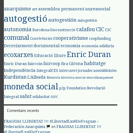
anarquisme
aureasocial
assemblea permanent
art
autogestió
autogestión
autogestión
autonomia
calafou
CIC
CIC
Barcelona
bioconstrucció
comunal
cooperativisme
Convivències
coopfunding
documental
Decreixement
economia
economia solidària
Enric Duran
ecoxarxes
Educació lliure
habitatge
faircoop
Girona
Enric Duran
faircoin
fira
Independència
IntegralCES
intercanvi
jornades assembleàries
Kurdistan
L'Albada
Memòria històrica
mercat
microfinançament
moneda social
Revolució
p2p Foundation
salut
Integral
solidaritat
SSPC
Comentaris recents
FRAGUAS LLIBERTAT !!! #LibertadLxs6DeFraguas –
en
Federación Anarquista
FRAGUAS LLIBERTAT !!!
#LibertadLxs6DeFraguas