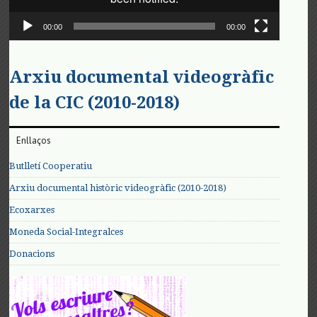
00:00
00:00
Arxiu documental videogràfic
de la CIC (2010-2018)
Enllaços
Butlletí Cooperatiu
Arxiu documental històric videogràfic (2010-2018)
Ecoxarxes
Moneda Social-Integralces
Donacions