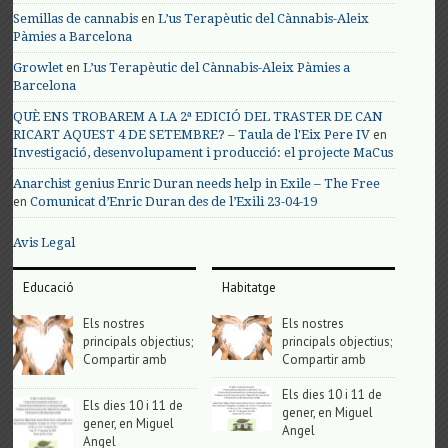
en
Semillas de cannabis
L’us Terapèutic del Cànnabis-Aleix
Pàmies a Barcelona
en
Growlet
L’us Terapèutic del Cànnabis-Aleix Pàmies a
Barcelona
QUÈ ENS TROBAREM A LA 2ª EDICIÓ DEL TRASTER DE CAN
en
RICART AQUEST 4 DE SETEMBRE? – Taula de l'Eix Pere IV
Investigació, desenvolupament i producció: el projecte MaCus
Anarchist genius Enric Duran needs help in Exile – The Free
en
Comunicat d’Enric Duran des de l’Exili 23-04-19
Avis Legal
Educació
Habitatge
Els nostres
Els nostres
principals objectius;
principals objectius;
Compartir amb
Compartir amb
Els dies 10 i 11 de
Els dies 10 i 11 de
gener, en Miguel
gener, en Miguel
Angel
Angel