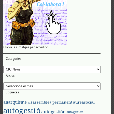
Clicka les imatges per accedir-hi
Categories
Categories
Arxius
Arxius
Etiquetes
anarquisme
aureasocial
assemblea permanent
art
autogestió
autogestión
autogestión