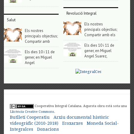
Revolució Integral
Salut
Els nostres
principals objectius;
Els nostres
Compartir amb els
principals objectius;
Compartir amb
Els dies 10 i 11 de
gener, en Miguel
Els dies 10 i 11 de
Angel Suarez,
gener, en Miguel
Angel
Cooperativa Integral Catalana. Aquesta obra està sota una
Llicència Creative Commons
.
Butlletí Cooperatiu
Arxiu documental històric
videogràfic (2010-2018)
Ecoxarxes
Moneda Social-
Integralces
Donacions