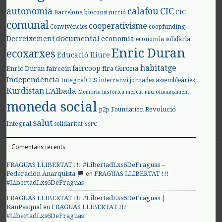
autonomia
calafou
CIC
CIC
Barcelona
bioconstrucció
comunal
cooperativisme
Convivències
coopfunding
documental
Decreixement
economia
economia solidària
Enric Duran
ecoxarxes
Educació lliure
habitatge
faircoop
Girona
Enric Duran
faircoin
fira
Independència
IntegralCES
intercanvi
jornades assembleàries
Kurdistan
L'Albada
Memòria històrica
mercat
microfinançament
moneda social
Revolució
p2p Foundation
salut
Integral
solidaritat
SSPC
Comentaris recents
FRAGUAS LLIBERTAT !!! #LibertadLxs6DeFraguas –
en
Federación Anarquista
FRAGUAS LLIBERTAT !!!
#LibertadLxs6DeFraguas
FRAGUAS LLIBERTAT !!! #LibertadLxs6DeFraguas |
en
KanPasqual
FRAGUAS LLIBERTAT !!!
#LibertadLxs6DeFraguas