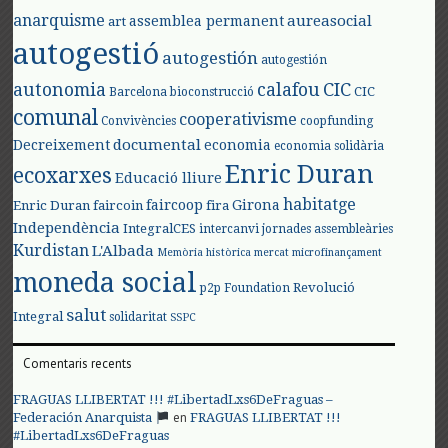
anarquisme
aureasocial
assemblea permanent
art
autogestió
autogestión
autogestión
autonomia
calafou
CIC
CIC
Barcelona
bioconstrucció
comunal
cooperativisme
Convivències
coopfunding
documental
Decreixement
economia
economia solidària
Enric Duran
ecoxarxes
Educació lliure
habitatge
faircoop
Girona
Enric Duran
faircoin
fira
Independència
IntegralCES
intercanvi
jornades assembleàries
Kurdistan
L'Albada
Memòria històrica
mercat
microfinançament
moneda social
Revolució
p2p Foundation
salut
Integral
solidaritat
SSPC
Comentaris recents
FRAGUAS LLIBERTAT !!! #LibertadLxs6DeFraguas –
en
Federación Anarquista
FRAGUAS LLIBERTAT !!!
#LibertadLxs6DeFraguas