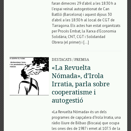
faran dimecres 29 d’abril a les 18:30 h a
l’espai veïnal autogestionat de Can
Batlló (Barcelona) i aquest dijous 30
d’abril a les 18:30 h al local de CGT de
Tarragona. Els actes han estat organitzats
per Procés Embat, la Xarxa d’Economia
Solidària, CNT, CGT i Solidaridad
Obrera (el primer) i […]
DESTACATS
/
PREMSA
«La Revuelta
Nómada», d’Irola
Irratia, parla sobre
cooperatisme i
autogestió
«La Revuelta Nómada» és un dels
programes de capçalera d’Irola Irratia, una
ràdio lliure de Bilbao (Biscaia) que ocupa
les ones des de 1987 i emet al 107.5 de la