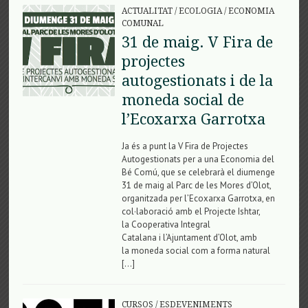
ACTUALITAT
/
ECOLOGIA
/
ECONOMIA
COMUNAL
31 de maig. V Fira de
projectes
autogestionats i de la
moneda social de
l’Ecoxarxa Garrotxa
Ja és a punt la V Fira de Projectes
Autogestionats per a una Economia del
Bé Comú, que se celebrarà el diumenge
31 de maig al Parc de les Mores d’Olot,
organitzada per l’Ecoxarxa Garrotxa, en
col·laboració amb el Projecte Ishtar,
la Cooperativa Integral
Catalana i l’Ajuntament d’Olot, amb
la moneda social com a forma natural
[…]
CURSOS
/
ESDEVENIMENTS