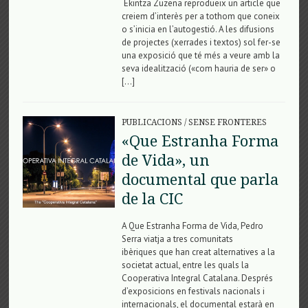
Ekintza Zuzena reprodueix un article que
creiem d’interès per a tothom que coneix
o s’inicia en l’autogestió. A les difusions
de projectes (xerrades i textos) sol fer-se
una exposició que té més a veure amb la
seva idealització («com hauria de ser» o
[…]
PUBLICACIONS
/
SENSE FRONTERES
«Que Estranha Forma
de Vida», un
documental que parla
de la CIC
A Que Estranha Forma de Vida, Pedro
Serra viatja a tres comunitats
ibèriques que han creat alternatives a la
societat actual, entre les quals la
Cooperativa Integral Catalana. Després
d’exposicions en festivals nacionals i
internacionals, el documental estarà en