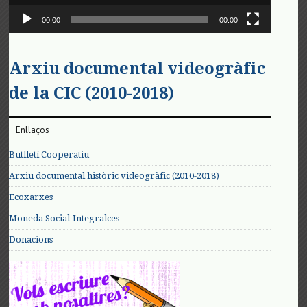
00:00
00:00
Arxiu documental videogràfic
de la CIC (2010-2018)
Enllaços
Butlletí Cooperatiu
Arxiu documental històric videogràfic (2010-2018)
Ecoxarxes
Moneda Social-Integralces
Donacions