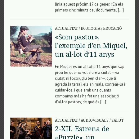
línia aquest pròxim 17 de gener. «En els
primers cinc minuts del documental […]
ACTUALITAT
/
ECOLOGIA
/
EDUCACIÓ
«Som pastor»,
l’exemple d’en Miquel,
un al·lot d’11 anys
En Miquel és un al·lot d’11 anys que sap
prou bé que no vol viure a ciutat —«a
ciutat, ni loco», diu ben clar—, que li
agrada la terra i els animals, conrear-la i
cuidar-los, i que amb uns quants
companys més ha fet una associació
d’al·lot pastors, de què és […]
ACTUALITAT
/
AUDIOVISUALS
/
SALUT
2-XII. Estrena de
«Puzzle», un