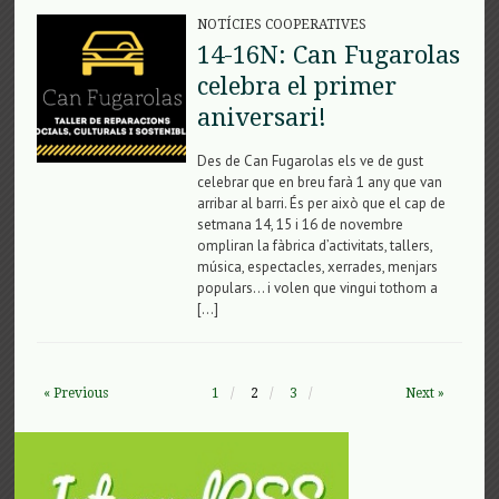
NOTÍCIES COOPERATIVES
14-16N: Can Fugarolas
celebra el primer
aniversari!
Des de Can Fugarolas els ve de gust
celebrar que en breu farà 1 any que van
arribar al barri. És per això que el cap de
setmana 14, 15 i 16 de novembre
ompliran la fàbrica d’activitats, tallers,
música, espectacles, xerrades, menjars
populars… i volen que vingui tothom a
[…]
« Previous
1
2
3
Next »