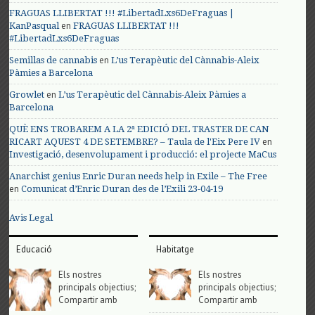
FRAGUAS LLIBERTAT !!! #LibertadLxs6DeFraguas |
en
KanPasqual
FRAGUAS LLIBERTAT !!!
#LibertadLxs6DeFraguas
en
Semillas de cannabis
L’us Terapèutic del Cànnabis-Aleix
Pàmies a Barcelona
en
Growlet
L’us Terapèutic del Cànnabis-Aleix Pàmies a
Barcelona
QUÈ ENS TROBAREM A LA 2ª EDICIÓ DEL TRASTER DE CAN
en
RICART AQUEST 4 DE SETEMBRE? – Taula de l'Eix Pere IV
Investigació, desenvolupament i producció: el projecte MaCus
Anarchist genius Enric Duran needs help in Exile – The Free
en
Comunicat d’Enric Duran des de l’Exili 23-04-19
Avis Legal
Educació
Habitatge
Els nostres
Els nostres
principals objectius;
principals objectius;
Compartir amb
Compartir amb