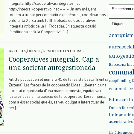
Integrals: http://cooperativasintegrales.net
Arxius
http://integrajkooperativoj.net – – – Un any més, ens
tornem a trobar per compartir experiències, coordinar-nos i
enfortir la Xarxa amb la III Trobada de Cooperatives
Etiquetes
Integrals (tríptic de la III Trobada). En aquesta ocasió
l’amfitriona serà la Cooperativa […]
anarquism
aureasocia
ARTICLES/OPINIÓ
/
REVOLUCIÓ INTEGRAL
autogesti
Cooperatives integrals. Cap a
Barcelona
bio
una societat autogestionada
comuna
Article publicat en el número 41 de la revista basca “Ekintza
coopfunding
Zuzena”: Les forces de la cooperació L’ideal llibertari d’una
economia
ec
societat organitzada d’una manera honesta, equitativa i
justa es basa en la tradició de la cooperació. L’ésser humà,
Educació ll
com a ésser social que és, es veu obligat a interactuar de
per […]
Duran
fairco
Independèn
assembleàries
històrica
mercat