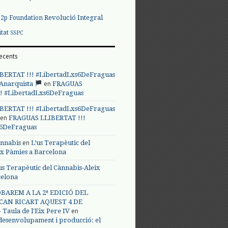
Revolució Integral
p2p Foundation
itat
SSPC
ecents
BERTAT !!! #LibertadLxs6DeFraguas
en
 Anarquista
FRAGUAS
! #LibertadLxs6DeFraguas
BERTAT !!! #LibertadLxs6DeFraguas
en
FRAGUAS LLIBERTAT !!!
s6DeFraguas
en
annabis
L’us Terapèutic del
ix Pàmies a Barcelona
us Terapèutic del Cànnabis-Aleix
celona
BAREM A LA 2ª EDICIÓ DEL
CAN RICART AQUEST 4 DE
en
Taula de l'Eix Pere IV
 desenvolupament i producció: el