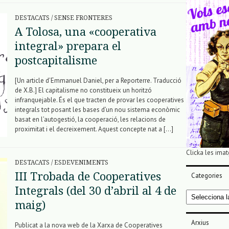
DESTACATS
/
SENSE FRONTERES
A Tolosa, una «cooperativa
integral» prepara el
postcapitalisme
[Un article d’Emmanuel Daniel, per a Reporterre. Traducció
de X.B.] El capitalisme no constitueix un horitzó
infranquejable. És el que tracten de provar les cooperatives
integrals tot posant les bases d’un nou sistema econòmic
basat en l’autogestió, la cooperació, les relacions de
proximitat i el decreixement. Aquest concepte nat a […]
Clicka les imat
DESTACATS
/
ESDEVENIMENTS
III Trobada de Cooperatives
Categories
Integrals (del 30 d’abril al 4 de
Categories
maig)
Arxius
Publicat a la nova web de la Xarxa de Cooperatives