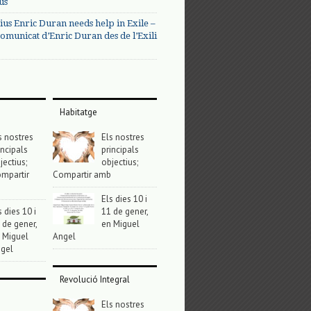
us
ius Enric Duran needs help in Exile –
omunicat d’Enric Duran des de l’Exili
Habitatge
s nostres
Els nostres
incipals
principals
jectius;
objectius;
mpartir
Compartir amb
Els dies 10 i
s dies 10 i
11 de gener,
 de gener,
en Miguel
 Miguel
Angel
gel
Revolució Integral
Els nostres