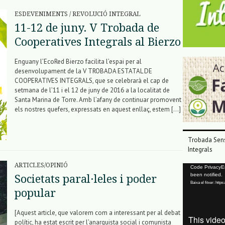
ESDEVENIMENTS
/
REVOLUCIÓ INTEGRAL
11-12 de juny. V Trobada de
Cooperatives Integrals al Bierzo
Enguany l’EcoRed Bierzo facilita l’espai per al
desenvolupament de la V TROBADA ESTATAL DE
COOPERATIVES INTEGRALS, que se celebrarà el cap de
setmana de l’11 i el 12 de juny de 2016 a la localitat de
Santa Marina de Torre. Amb l’afany de continuar promovent
els nostres quefers, expressats en aquest enllaç, estem […]
Trobada Sens
Integrals
ARTICLES/OPINIÓ
Reproductor
Code PrivacyErr
been notified.
Societats paral·leles i poder
de
Baixa el fitxer: ht
vídeo
popular
[Aquest article, que valorem com a interessant per al debat
polític, ha estat escrit per l’anarquista social i comunista