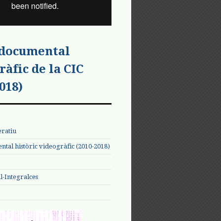
 documental
ràfic de la CIC
018)
eratiu
tal històric videogràfic (2010-2018)
-Integralces