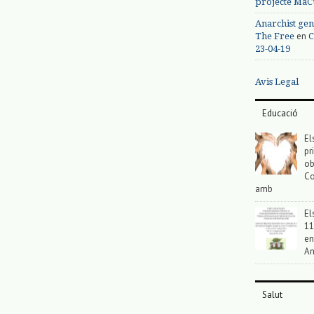
projecte MaC
Anarchist gen
en
The Free
C
23-04-19
Avis Legal
Educació
El
pr
ob
Co
amb
El
11
en
An
Salut