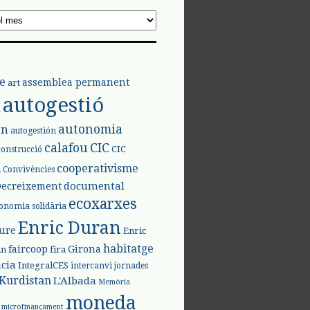
e
assemblea permanent
art
autogestió
l
autonomia
ón
autogestión
calafou
CIC
CIC
construcció
l
cooperativisme
Convivències
documental
Decreixement
ecoxarxes
onomia solidària
Enric Duran
iure
Enric
habitatge
faircoop
Girona
in
fira
cia
IntegralCES
intercanvi
jornades
Kurdistan
L'Albada
Memòria
moneda
microfinançament