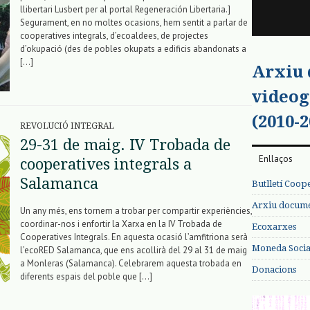
llibertari Lusbert per al portal Regeneración Libertaria.]
Segurament, en no moltes ocasions, hem sentit a parlar de
cooperatives integrals, d’ecoaldees, de projectes
d’okupació (des de pobles okupats a edificis abandonats a
[…]
Arxiu
videog
(2010-2
REVOLUCIÓ INTEGRAL
29-31 de maig. IV Trobada de
Enllaços
cooperatives integrals a
Salamanca
Butlletí Coop
Arxiu documen
Un any més, ens tornem a trobar per compartir experiències,
coordinar-nos i enfortir la Xarxa en la IV Trobada de
Ecoxarxes
Cooperatives Integrals. En aquesta ocasió l’amfitriona serà
Moneda Social
l’ecoRED Salamanca, que ens acollirà del 29 al 31 de maig
a Monleras (Salamanca). Celebrarem aquesta trobada en
Donacions
diferents espais del poble que […]