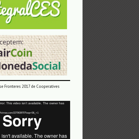
e Fronteres 2017 de Cooperatives
or: This video isn't available. The owner has
tps://vimeo.com/227063970?loop=0&_=1