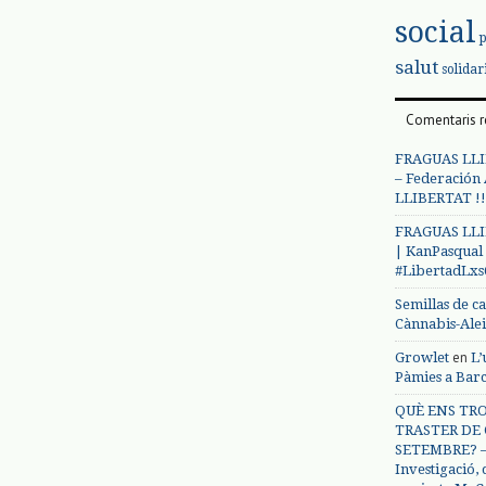
social
salut
solidar
Comentaris r
FRAGUAS LLI
– Federación
LLIBERTAT !!
FRAGUAS LLI
| KanPasqual
#LibertadLx
Semillas de c
Cànnabis-Ale
en
Growlet
L’
Pàmies a Bar
QUÈ ENS TRO
TRASTER DE 
SETEMBRE? – 
Investigació,