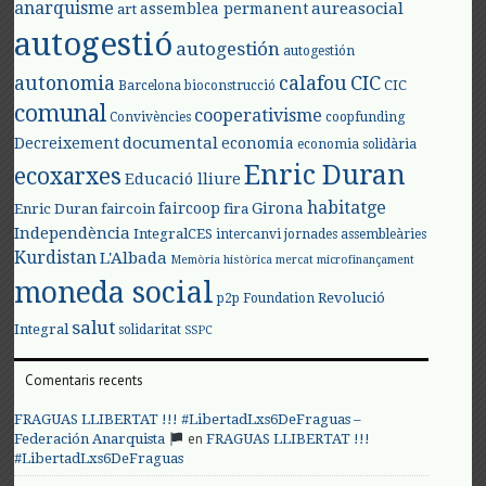
anarquisme
aureasocial
assemblea permanent
art
autogestió
autogestión
autogestión
autonomia
calafou
CIC
CIC
Barcelona
bioconstrucció
comunal
cooperativisme
Convivències
coopfunding
documental
Decreixement
economia
economia solidària
Enric Duran
ecoxarxes
Educació lliure
habitatge
faircoop
Girona
Enric Duran
faircoin
fira
Independència
IntegralCES
intercanvi
jornades assembleàries
Kurdistan
L'Albada
Memòria històrica
mercat
microfinançament
moneda social
Revolució
p2p Foundation
salut
Integral
solidaritat
SSPC
Comentaris recents
FRAGUAS LLIBERTAT !!! #LibertadLxs6DeFraguas –
en
Federación Anarquista
FRAGUAS LLIBERTAT !!!
#LibertadLxs6DeFraguas