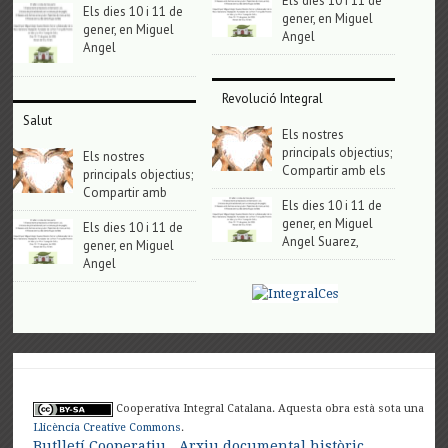
Els dies 10 i 11 de
Els dies 10 i 11 de
gener, en Miguel
gener, en Miguel
Angel
Angel
Revolució Integral
Salut
Els nostres
principals objectius;
Els nostres
Compartir amb els
principals objectius;
Compartir amb
Els dies 10 i 11 de
gener, en Miguel
Els dies 10 i 11 de
Angel Suarez,
gener, en Miguel
Angel
Cooperativa Integral Catalana. Aquesta obra està sota una
Llicència Creative Commons
.
Butlletí Cooperatiu
Arxiu documental històric