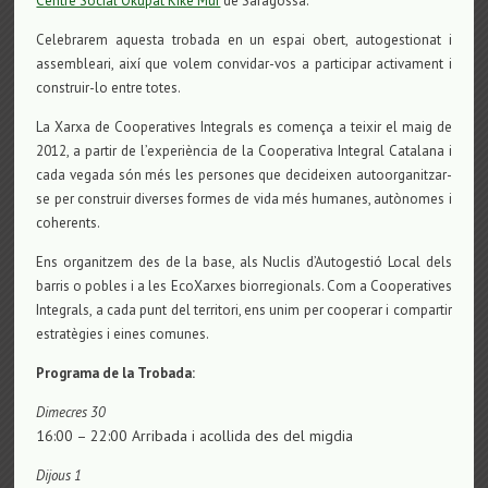
Centre Social Okupat Kike Mur
de Saragossa.
Celebrarem aquesta trobada en un espai obert, autogestionat i
assembleari, així que volem convidar-vos a participar activament i
construir-lo entre totes.
La Xarxa de Cooperatives Integrals es comença a teixir el maig de
2012, a partir de l’experiència de la Cooperativa Integral Catalana i
cada vegada són més les persones que decideixen autoorganitzar-
se per construir diverses formes de vida més humanes, autònomes i
coherents.
Ens organitzem des de la base, als Nuclis d’Autogestió Local dels
barris o pobles i a les EcoXarxes biorregionals. Com a Cooperatives
Integrals, a cada punt del territori, ens unim per cooperar i compartir
estratègies i eines comunes.
Programa de la Trobada:
Dimecres 30
16:00 – 22:00 Arribada i acollida des del migdia
Dijous 1