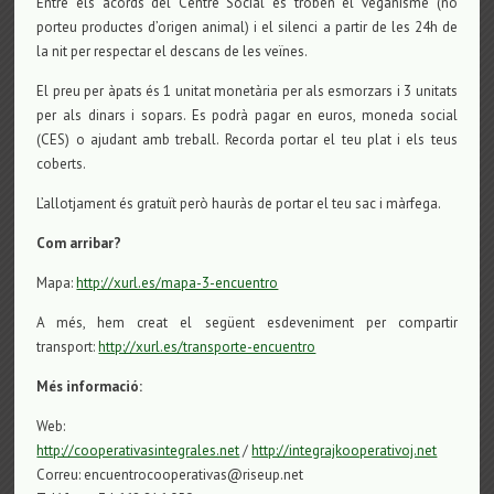
Entre els acords del Centre Social es troben el veganisme (no
porteu productes d’origen animal) i el silenci a partir de les 24h de
la nit per respectar el descans de les veïnes.
El preu per àpats és 1 unitat monetària per als esmorzars i 3 unitats
per als dinars i sopars. Es podrà pagar en euros, moneda social
(CES) o ajudant amb treball. Recorda portar el teu plat i els teus
coberts.
L’allotjament és gratuït però hauràs de portar el teu sac i màrfega.
Com arribar?
Mapa:
http://xurl.es/mapa-3-encuentro
A més, hem creat el següent esdeveniment per compartir
transport:
http://xurl.es/transporte-encuentro
Més informació:
Web:
http://cooperativasintegrales.net
/
http://integrajkooperativoj.net
Correu: encuentrocooperativas@riseup.net