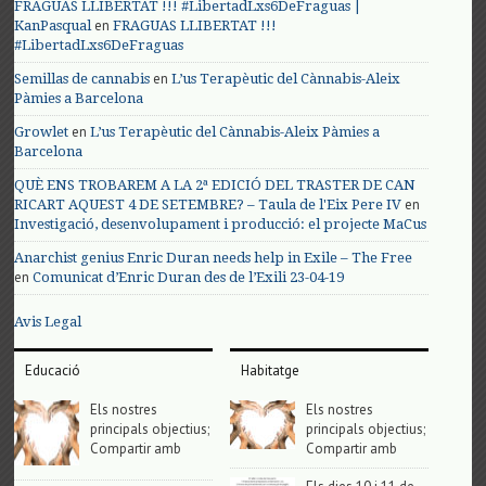
FRAGUAS LLIBERTAT !!! #LibertadLxs6DeFraguas |
en
KanPasqual
FRAGUAS LLIBERTAT !!!
#LibertadLxs6DeFraguas
en
Semillas de cannabis
L’us Terapèutic del Cànnabis-Aleix
Pàmies a Barcelona
en
Growlet
L’us Terapèutic del Cànnabis-Aleix Pàmies a
Barcelona
QUÈ ENS TROBAREM A LA 2ª EDICIÓ DEL TRASTER DE CAN
en
RICART AQUEST 4 DE SETEMBRE? – Taula de l'Eix Pere IV
Investigació, desenvolupament i producció: el projecte MaCus
Anarchist genius Enric Duran needs help in Exile – The Free
en
Comunicat d’Enric Duran des de l’Exili 23-04-19
Avis Legal
Educació
Habitatge
Els nostres
Els nostres
principals objectius;
principals objectius;
Compartir amb
Compartir amb