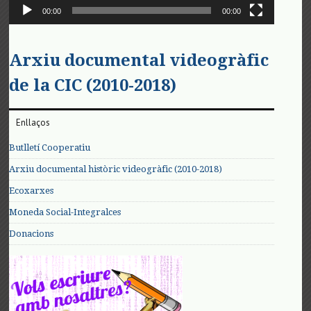
00:00
00:00
Arxiu documental videogràfic
de la CIC (2010-2018)
Enllaços
Butlletí Cooperatiu
Arxiu documental històric videogràfic (2010-2018)
Ecoxarxes
Moneda Social-Integralces
Donacions