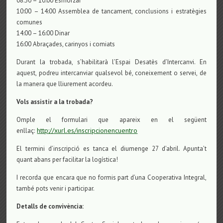
08:30 – 10:00 Esmorzar
10:00 – 14:00 Assemblea de tancament, conclusions i estratègies
comunes
14:00 – 16:00 Dinar
16:00 Abraçades, carinyos i comiats
Durant la trobada, s’habilitarà l’Espai Desatès d’Intercanvi. En
aquest, podreu intercanviar qualsevol bé, coneixement o servei, de
la manera que lliurement acordeu.
Vols assistir a la trobada?
Omple el formulari que apareix en el següent
http://xurl.es/inscripcionencuentro
enllaç:
El termini d’inscripció es tanca el diumenge 27 d’abril. Apunta’t
quant abans per facilitar la logística!
I recorda que encara que no formis part d’una Cooperativa Integral,
també pots venir i participar.
Detalls de convivència: