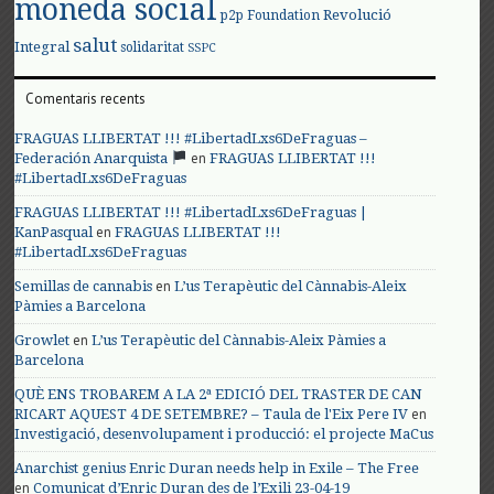
moneda social
Revolució
p2p Foundation
salut
Integral
solidaritat
SSPC
Comentaris recents
FRAGUAS LLIBERTAT !!! #LibertadLxs6DeFraguas –
en
Federación Anarquista
FRAGUAS LLIBERTAT !!!
#LibertadLxs6DeFraguas
FRAGUAS LLIBERTAT !!! #LibertadLxs6DeFraguas |
en
KanPasqual
FRAGUAS LLIBERTAT !!!
#LibertadLxs6DeFraguas
en
Semillas de cannabis
L’us Terapèutic del Cànnabis-Aleix
Pàmies a Barcelona
en
Growlet
L’us Terapèutic del Cànnabis-Aleix Pàmies a
Barcelona
QUÈ ENS TROBAREM A LA 2ª EDICIÓ DEL TRASTER DE CAN
en
RICART AQUEST 4 DE SETEMBRE? – Taula de l'Eix Pere IV
Investigació, desenvolupament i producció: el projecte MaCus
Anarchist genius Enric Duran needs help in Exile – The Free
en
Comunicat d’Enric Duran des de l’Exili 23-04-19