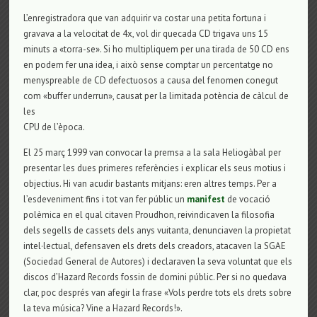
L’enregistradora que van adquirir va costar una petita fortuna i
gravava a la velocitat de 4x, vol dir quecada CD trigava uns 15
minuts a «torra-se». Si ho multipliquem per una tirada de 50 CD ens
en podem fer una idea, i això sense comptar un percentatge no
menyspreable de CD defectuosos a causa del fenomen conegut
com «buffer underrun», causat per la limitada potència de càlcul de
les
CPU de l’època.
El 25 març 1999 van convocar la premsa a la sala Heliogàbal per
presentar les dues primeres referències i explicar els seus motius i
objectius. Hi van acudir bastants mitjans: eren altres temps. Per a
l’esdeveniment fins i tot van fer públic un
manifest
de vocació
polèmica en el qual citaven Proudhon, reivindicaven la filosofia
dels segells de cassets dels anys vuitanta, denunciaven la propietat
intel·lectual, defensaven els drets dels creadors, atacaven la SGAE
(Sociedad General de Autores) i declaraven la seva voluntat que els
discos d’Hazard Records fossin de domini públic. Per si no quedava
clar, poc després van afegir la frase «Vols perdre tots els drets sobre
la teva música? Vine a Hazard Records!».