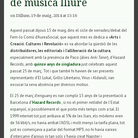
de música lliure
on Dilluns, 19 de maig, 2014 at 15:16
Aquest passat dijous 15 de maig, dins el cicle de xerrades/debat del
Fem-lo Comú d’AureaSocial, que aquest mes es dedica a «
Arts i
Creació. Cultures i Revolució
» es va abordar la qüestió de les
distribuïdores, les editorials i l’alliberació de la cultura
,
especialment amb la presència de Paco (àlies
Anki Toner
), d’Hazard
Records, amb
quinze anys de singladura
just celebrats aquest
passat 25 de març. Tot i que també hi havien de ser presents
representants d’El Lokal, Grillo Libertario, Virus i Aldarull, van
excusar la seva absència per diversos motius.
El 25 de març d’enguany es van complir 15 anys de la presentació a
Barcelona d’
Hazard Records
, si no el primer
netlabel
de l’Estat
espanyol, sí possiblement el que porta més temps com a tal. El
1999 internet tot just arribava al 5% de les llars, els mòdems eren
de 56 kbit/s, no havia arribat l’ADSL i molt menys la tarifa plana, tot
just es començava a parlar del format MP3, no hi havia xarxes
d’intercanvi d’arxius ni tan sols s’havia creat Napster i