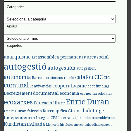
Categories
Categories
Arxius
Arxius
Etiquetes
anarquisme
aureasocial
assemblea permanent
art
autogestió
autogestión
autogestión
autonomia
calafou
CIC
CIC
Barcelona
bioconstrucció
comunal
cooperativisme
Convivències
coopfunding
documental
Decreixement
economia
economia solidària
Enric Duran
ecoxarxes
Educació lliure
habitatge
faircoop
Girona
Enric Duran
faircoin
fira
Independència
IntegralCES
intercanvi
jornades assembleàries
Kurdistan
L'Albada
Memòria històrica
mercat
microfinançament