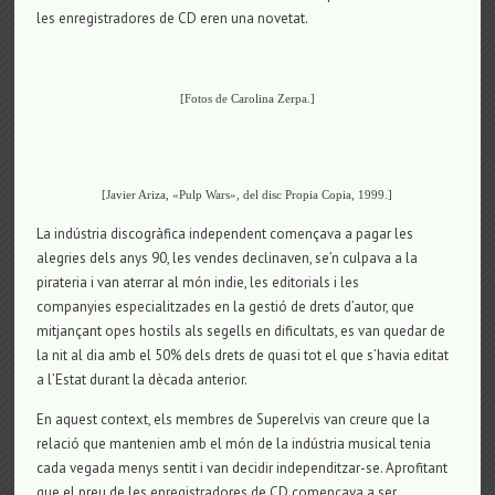
les enregistradores de CD eren una novetat.
[Fotos de Carolina Zerpa.]
[Javier Ariza, «Pulp Wars», del disc Propia Copia, 1999.]
La indústria discogràfica independent començava a pagar les
alegries dels anys 90, les vendes declinaven, se’n culpava a la
pirateria i van aterrar al món indie, les editorials i les
companyies especialitzades en la gestió de drets d’autor, que
mitjançant opes hostils als segells en dificultats, es van quedar de
la nit al dia amb el 50% dels drets de quasi tot el que s’havia editat
a l’Estat durant la dècada anterior.
En aquest context, els membres de Superelvis van creure que la
relació que mantenien amb el món de la indústria musical tenia
cada vegada menys sentit i van decidir independitzar-se. Aprofitant
que el preu de les enregistradores de CD començava a ser