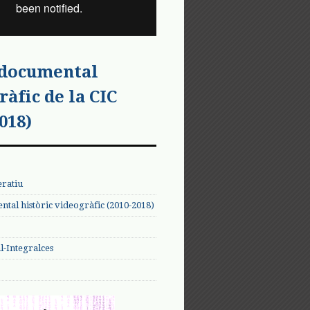
 documental
ràfic de la CIC
018)
eratiu
tal històric videogràfic (2010-2018)
-Integralces