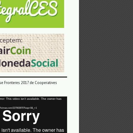
e Fronteres 2017 de Cooperatives
or: This video isn't available. The owner has
tps://vimeo.com/227063970?loop=0&_=1