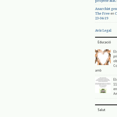
projecte MaC
Anarchist gen
en
The Free
C
23-04-19
Avis Legal
Educació
El
pr
ob
Co
amb
El
11
en
An
Salut