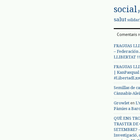
social
salut
solidar
Comentaris r
FRAGUAS LLI
– Federación
LLIBERTAT !!
FRAGUAS LLI
| KanPasqual
#LibertadLx
Semillas de c
Cànnabis-Ale
en
Growlet
L’
Pàmies a Bar
QUÈ ENS TRO
TRASTER DE 
SETEMBRE? – 
Investigació,