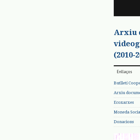
Arxiu
videog
(2010-2
Enllaços
Butlletí Coop
Arxiu documen
Ecoxarxes
Moneda Social
Donacions