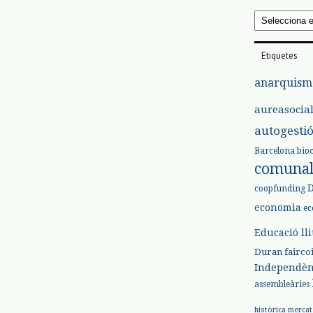
Arxius
Etiquetes
anarquism
aureasocia
autogesti
Barcelona
bio
comuna
coopfunding
economia
ec
Educació ll
Duran
fairco
Independèn
assembleàries
històrica
mercat