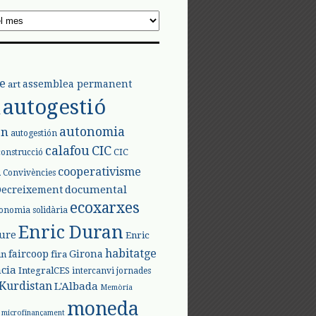
e
assemblea permanent
art
autogestió
l
autonomia
ón
autogestión
calafou
CIC
CIC
construcció
l
cooperativisme
Convivències
documental
Decreixement
ecoxarxes
onomia solidària
Enric Duran
iure
Enric
habitatge
faircoop
Girona
in
fira
cia
IntegralCES
intercanvi
jornades
Kurdistan
L'Albada
Memòria
moneda
microfinançament