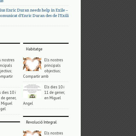
us
ius Enric Duran needs help in Exile –
omunicat d’Enric Duran des de l’Exili
Habitatge
s nostres
Els nostres
incipals
principals
jectius;
objectius;
mpartir
Compartir amb
Els dies 10 i
s dies 10 i
11 de gener,
 de gener,
en Miguel
 Miguel
Angel
gel
Revolució Integral
Els nostres