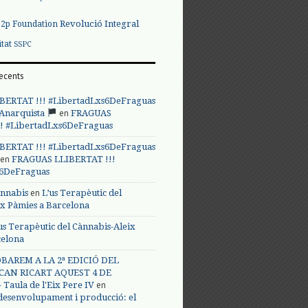
Revolució Integral
p2p Foundation
itat
SSPC
ecents
BERTAT !!! #LibertadLxs6DeFraguas
en
 Anarquista
FRAGUAS
! #LibertadLxs6DeFraguas
BERTAT !!! #LibertadLxs6DeFraguas
en
FRAGUAS LLIBERTAT !!!
s6DeFraguas
en
annabis
L’us Terapèutic del
ix Pàmies a Barcelona
us Terapèutic del Cànnabis-Aleix
celona
BAREM A LA 2ª EDICIÓ DEL
CAN RICART AQUEST 4 DE
en
Taula de l'Eix Pere IV
 desenvolupament i producció: el