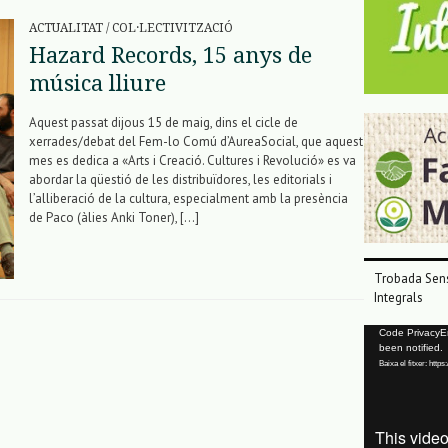
ACTUALITAT
/
COL·LECTIVITZACIÓ
Hazard Records, 15 anys de
música lliure
Aquest passat dijous 15 de maig, dins el cicle de
xerrades/debat del Fem-lo Comú d’AureaSocial, que aquest
mes es dedica a «Arts i Creació. Cultures i Revolució» es va
abordar la qüestió de les distribuïdores, les editorials i
l’alliberació de la cultura, especialment amb la presència
de Paco (àlies Anki Toner), […]
Trobada Sens
Integrals
Reproductor
Code PrivacyErr
been notified.
de
Baixa el fitxer: ht
vídeo