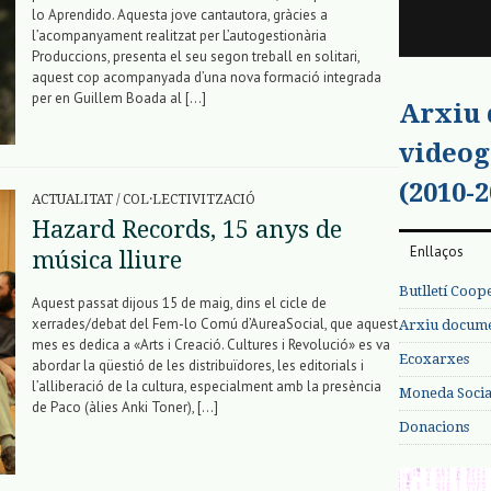
lo Aprendido. Aquesta jove cantautora, gràcies a
l’acompanyament realitzat per L’autogestionària
Produccions, presenta el seu segon treball en solitari,
aquest cop acompanyada d’una nova formació integrada
per en Guillem Boada al […]
Arxiu
videog
(2010-2
ACTUALITAT
/
COL·LECTIVITZACIÓ
Hazard Records, 15 anys de
Enllaços
música lliure
Butlletí Coop
Aquest passat dijous 15 de maig, dins el cicle de
xerrades/debat del Fem-lo Comú d’AureaSocial, que aquest
Arxiu documen
mes es dedica a «Arts i Creació. Cultures i Revolució» es va
Ecoxarxes
abordar la qüestió de les distribuïdores, les editorials i
l’alliberació de la cultura, especialment amb la presència
Moneda Social
de Paco (àlies Anki Toner), […]
Donacions