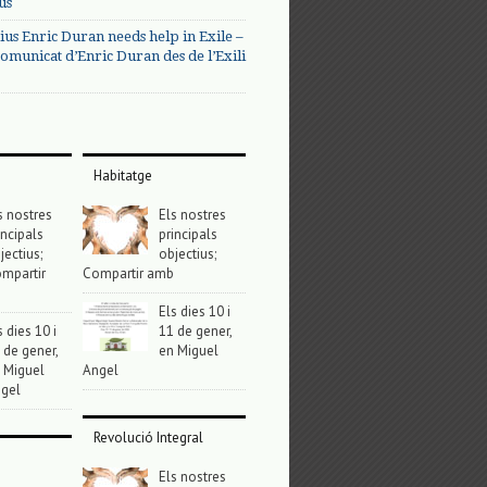
us
ius Enric Duran needs help in Exile –
omunicat d’Enric Duran des de l’Exili
Habitatge
s nostres
Els nostres
incipals
principals
jectius;
objectius;
mpartir
Compartir amb
Els dies 10 i
s dies 10 i
11 de gener,
 de gener,
en Miguel
 Miguel
Angel
gel
Revolució Integral
Els nostres