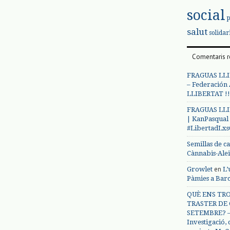
social
salut
solidar
Comentaris r
FRAGUAS LLI
– Federación
LLIBERTAT !!
FRAGUAS LLI
| KanPasqual
#LibertadLx
Semillas de c
Cànnabis-Ale
en
Growlet
L’
Pàmies a Bar
QUÈ ENS TRO
TRASTER DE 
SETEMBRE? – 
Investigació,