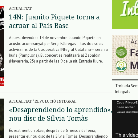
ACTUALITAT
14N: Juanito Piquete torna a
actuar al País Basc
Aquest divendres 14 de novembre Juanito Piquete en
acústic acompanyat per Sergi Fàbregas —tos dos socis
activíssims de la Cooperativa INtegral Catalana— seran a
Iruña (Pamplona). El concert es realitzarà al Zabaldin
(Navarreria, 25) a partir de les 9 de la nit. Entrada lliure.
Trobada Sens
Integrals
ACTUALITAT
/
REVOLUCIÓ INTEGRAL
Reproductor
Code PrivacyErr
been notified.
«Desaprendiendo lo aprendido»,
de
Baixa el fitxer: ht
vídeo
nou disc de Sílvia Tomàs
És realment un plaer, després de 6 mesos de feina,
presentar el nou disc de la Sílvia Tomàs, Desaprendiendo