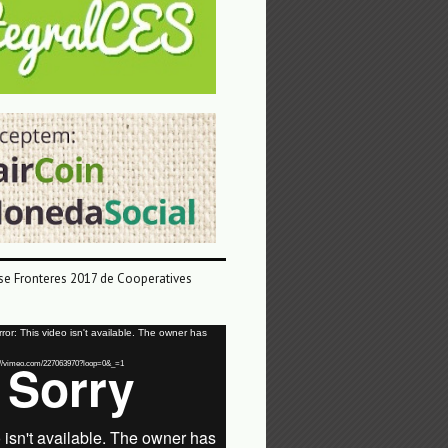
e Fronteres 2017 de Cooperatives
or: This video isn't available. The owner has
tps://vimeo.com/227063970?loop=0&_=1