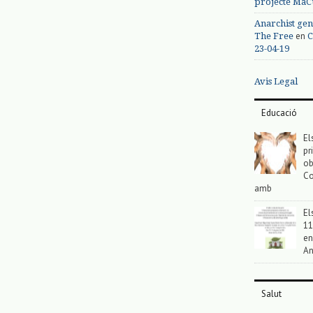
projecte MaC
Anarchist gen
en
The Free
C
23-04-19
Avis Legal
Educació
El
pr
ob
Co
amb
El
11
en
An
Salut