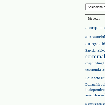
Arxius
Etiquetes
anarquism
aureasocia
autogesti
Barcelona
bio
comuna
coopfunding
economia
ec
Educació ll
Duran
fairco
Independèn
assembleàries
històrica
mercat