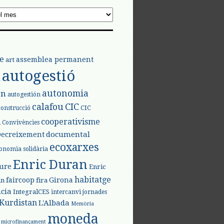
e
assemblea permanent
art
autogestió
l
autonomia
ón
autogestión
calafou
CIC
CIC
construcció
l
cooperativisme
Convivències
documental
Decreixement
ecoxarxes
onomia solidària
Enric Duran
iure
Enric
habitatge
faircoop
Girona
in
fira
cia
IntegralCES
intercanvi
jornades
Kurdistan
L'Albada
Memòria
moneda
microfinançament