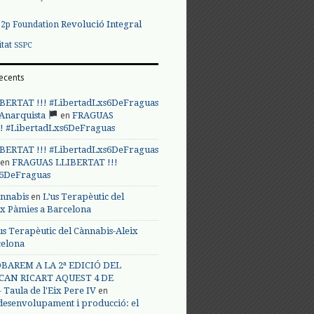
Revolució Integral
p2p Foundation
itat
SSPC
ecents
BERTAT !!! #LibertadLxs6DeFraguas
en
 Anarquista
FRAGUAS
! #LibertadLxs6DeFraguas
BERTAT !!! #LibertadLxs6DeFraguas
en
FRAGUAS LLIBERTAT !!!
s6DeFraguas
en
annabis
L’us Terapèutic del
ix Pàmies a Barcelona
us Terapèutic del Cànnabis-Aleix
celona
BAREM A LA 2ª EDICIÓ DEL
CAN RICART AQUEST 4 DE
en
Taula de l'Eix Pere IV
 desenvolupament i producció: el