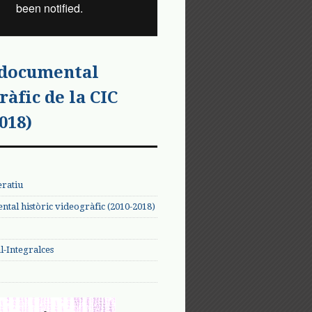
 documental
ràfic de la CIC
018)
eratiu
tal històric videogràfic (2010-2018)
-Integralces