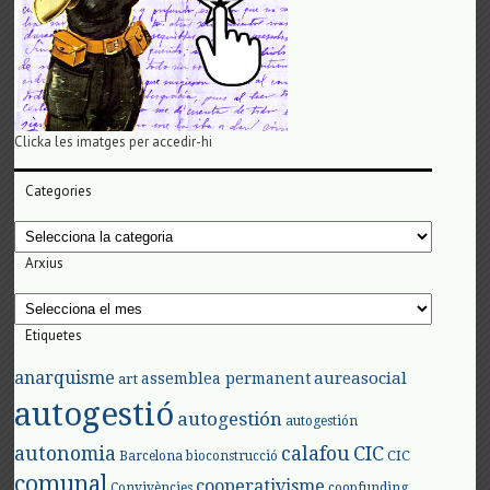
Clicka les imatges per accedir-hi
Categories
Categories
Arxius
Arxius
Etiquetes
anarquisme
aureasocial
assemblea permanent
art
autogestió
autogestión
autogestión
autonomia
calafou
CIC
CIC
Barcelona
bioconstrucció
comunal
cooperativisme
Convivències
coopfunding