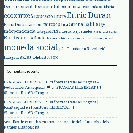
documental
Decreixement
economia
economia solidària
Enric Duran
ecoxarxes
Educació lliure
habitatge
faircoop
Girona
Enric Duran
faircoin
fira
Independència
IntegralCES
intercanvi
jornades assembleàries
Kurdistan
L'Albada
Memòria històrica
mercat
microfinançament
moneda social
Revolució
p2p Foundation
salut
Integral
solidaritat
SSPC
Comentaris recents
FRAGUAS LLIBERTAT !!! #LibertadLxs6DeFraguas –
en
Federación Anarquista
FRAGUAS LLIBERTAT !!!
#LibertadLxs6DeFraguas
FRAGUAS LLIBERTAT !!! #LibertadLxs6DeFraguas |
en
KanPasqual
FRAGUAS LLIBERTAT !!!
#LibertadLxs6DeFraguas
en
Semillas de cannabis
L’us Terapèutic del Cànnabis-Aleix
Pàmies a Barcelona