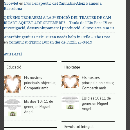
en
Growlet
L’us Terapèutic del Cànnabis-Aleix Pàmies a
Barcelona
QUÈ ENS TROBAREM A LA 2ª EDICIÓ DEL TRASTER DE CAN
en
RICART AQUEST 4 DE SETEMBRE? – Taula de l'Eix Pere IV
Investigació, desenvolupament i producció: el projecte MaCus
Anarchist genius Enric Duran needs help in Exile – The Free
en
Comunicat d’Enric Duran des de l’Exili 23-04-19
Avis Legal
Educació
Habitatge
Els nostres
Els nostres
principals objectius;
principals objectius;
Compartir amb
Compartir amb
Els dies 10 i 11 de
Els dies 10 i 11 de
gener, en Miguel
gener, en Miguel
Angel
Angel
Revolució Integral