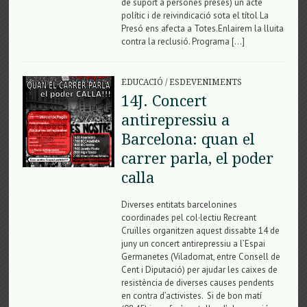
de suport a persones preses) un acte
polític i de reivindicació sota el títol La
Presó ens afecta a Totes.Enlairem la lluita
contra la reclusió. Programa […]
EDUCACIÓ
/
ESDEVENIMENTS
14J. Concert
antirepressiu a
Barcelona: quan el
carrer parla, el poder
calla
Diverses entitats barcelonines
coordinades pel col·lectiu Recreant
Cruïlles organitzen aquest dissabte 14 de
juny un concert antirepressiu a l’Espai
Germanetes (Viladomat, entre Consell de
Cent i Diputació) per ajudar les caixes de
resistència de diverses causes pendents
en contra d’activistes. Si de bon matí