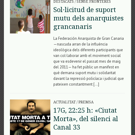
DESTACATS
/
SENSE FRONTERES
Sol·licitud de suport
mutu dels anarquistes
grancanaris
La Federación Anarquista de Gran Canaria
—nascuda arran de la influència
ideològica dels diferents participants que
van col·laborar amb el moviment social
que va esdevenir el passat mes de maig
del 2011— ha fet públic un manifest en
què demana suport mutu i solidaritat
davant la repressió policíaca i judicial que
pateixen constantment […]
ACTUALITAT
/
PREMSA
17G, 22:25 h: «Ciutat
Morta», del silenci al
Canal 33