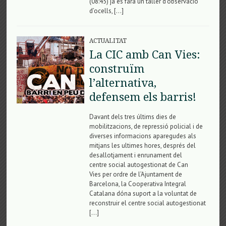
(08:45) ja es farà un taller d’observació
d’ocells, […]
ACTUALITAT
La CIC amb Can Vies:
construïm
l’alternativa,
defensem els barris!
Davant dels tres últims dies de
mobilitzacions, de repressió policial i de
diverses informacions aparegudes als
mitjans les ultimes hores, després del
desallotjament i enrunament del
centre social autogestionat de Can
Vies per ordre de l’Ajuntament de
Barcelona, la Cooperativa Integral
Catalana dóna suport a la voluntat de
reconstruir el centre social autogestionat
[…]