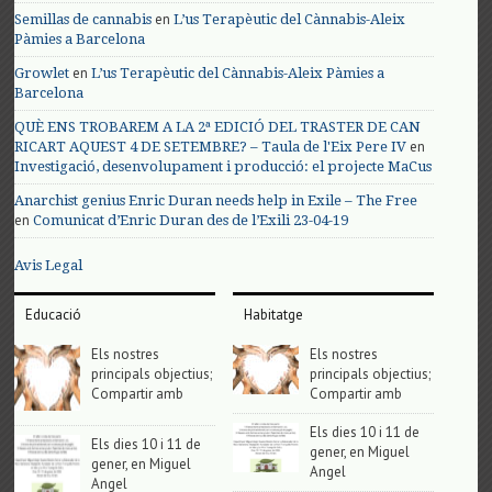
en
Semillas de cannabis
L’us Terapèutic del Cànnabis-Aleix
Pàmies a Barcelona
en
Growlet
L’us Terapèutic del Cànnabis-Aleix Pàmies a
Barcelona
QUÈ ENS TROBAREM A LA 2ª EDICIÓ DEL TRASTER DE CAN
en
RICART AQUEST 4 DE SETEMBRE? – Taula de l'Eix Pere IV
Investigació, desenvolupament i producció: el projecte MaCus
Anarchist genius Enric Duran needs help in Exile – The Free
en
Comunicat d’Enric Duran des de l’Exili 23-04-19
Avis Legal
Educació
Habitatge
Els nostres
Els nostres
principals objectius;
principals objectius;
Compartir amb
Compartir amb
Els dies 10 i 11 de
Els dies 10 i 11 de
gener, en Miguel
gener, en Miguel
Angel
Angel