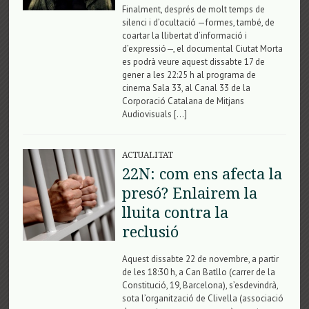
Finalment, després de molt temps de
silenci i d’ocultació —formes, també, de
coartar la llibertat d’informació i
d’expressió—, el documental Ciutat Morta
es podrà veure aquest dissabte 17 de
gener a les 22:25 h al programa de
cinema Sala 33, al Canal 33 de la
Corporació Catalana de Mitjans
Audiovisuals […]
ACTUALITAT
22N: com ens afecta la
presó? Enlairem la
lluita contra la
reclusió
Aquest dissabte 22 de novembre, a partir
de les 18:30 h, a Can Batllo (carrer de la
Constitució, 19, Barcelona), s’esdevindrà,
sota l’organització de Clivella (associació