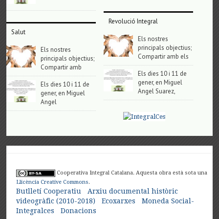
Revolució Integral
Salut
Els nostres
principals objectius;
Els nostres
Compartir amb els
principals objectius;
Compartir amb
Els dies 10 i 11 de
gener, en Miguel
Els dies 10 i 11 de
Angel Suarez,
gener, en Miguel
Angel
Cooperativa Integral Catalana. Aquesta obra està sota una
Llicència Creative Commons
.
Butlletí Cooperatiu
Arxiu documental històric
videogràfic (2010-2018)
Ecoxarxes
Moneda Social-
Integralces
Donacions