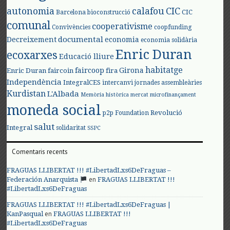
autonomia
calafou
CIC
CIC
Barcelona
bioconstrucció
comunal
cooperativisme
Convivències
coopfunding
documental
Decreixement
economia
economia solidària
Enric Duran
ecoxarxes
Educació lliure
habitatge
faircoop
Girona
Enric Duran
faircoin
fira
Independència
IntegralCES
intercanvi
jornades assembleàries
Kurdistan
L'Albada
Memòria històrica
mercat
microfinançament
moneda social
Revolució
p2p Foundation
salut
Integral
solidaritat
SSPC
Comentaris recents
FRAGUAS LLIBERTAT !!! #LibertadLxs6DeFraguas –
en
Federación Anarquista
FRAGUAS LLIBERTAT !!!
#LibertadLxs6DeFraguas
FRAGUAS LLIBERTAT !!! #LibertadLxs6DeFraguas |
en
KanPasqual
FRAGUAS LLIBERTAT !!!
#LibertadLxs6DeFraguas