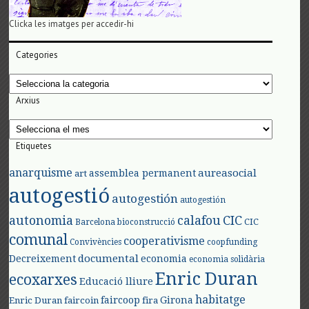
Clicka les imatges per accedir-hi
Categories
Categories
Arxius
Arxius
Etiquetes
anarquisme
aureasocial
assemblea permanent
art
autogestió
autogestión
autogestión
autonomia
calafou
CIC
CIC
Barcelona
bioconstrucció
comunal
cooperativisme
Convivències
coopfunding
documental
Decreixement
economia
economia solidària
Enric Duran
ecoxarxes
Educació lliure
habitatge
faircoop
Girona
Enric Duran
faircoin
fira