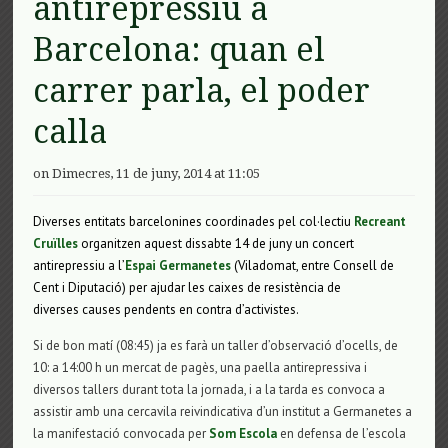
antirepressiu a
Barcelona: quan el
carrer parla, el poder
calla
on Dimecres, 11 de juny, 2014 at 11:05
Diverses entitats barcelonines coordinades pel col·lectiu
Recreant
Cruïlles
organitzen aquest dissabte 14 de juny un concert
antirepressiu a l’
Espai Germanetes
(Viladomat, entre Consell de
Cent i Diputació)
per ajudar les caixes de resistència
de
diverses causes pendents en contra d’activistes.
Si de bon matí (08:45) ja es farà un taller d’observació d’ocells, de
10: a 14:00 h un mercat de pagès, una paella antirepressiva i
diversos tallers durant tota la jornada, i a la tarda es convoca a
assistir amb una cercavila reivindicativa d’un institut a Germanetes a
la manifestació convocada per
Som Escola
en defensa de l’escola