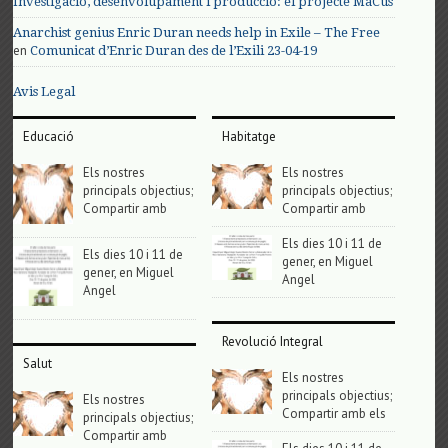
Investigació, desenvolupament i producció: el projecte MaCus
Anarchist genius Enric Duran needs help in Exile – The Free
en
Comunicat d’Enric Duran des de l’Exili 23-04-19
Avis Legal
Educació
Habitatge
Els nostres
Els nostres
principals objectius;
principals objectius;
Compartir amb
Compartir amb
Els dies 10 i 11 de
Els dies 10 i 11 de
gener, en Miguel
gener, en Miguel
Angel
Angel
Revolució Integral
Salut
Els nostres
principals objectius;
Els nostres
Compartir amb els
principals objectius;
Compartir amb