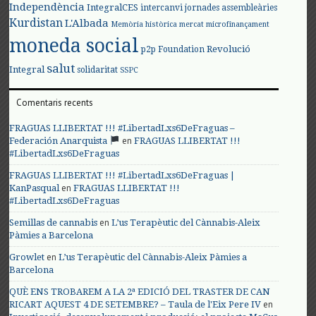
Independència
IntegralCES
intercanvi
jornades assembleàries
Kurdistan
L'Albada
Memòria històrica
mercat
microfinançament
moneda social
Revolució
p2p Foundation
salut
Integral
solidaritat
SSPC
Comentaris recents
FRAGUAS LLIBERTAT !!! #LibertadLxs6DeFraguas –
en
Federación Anarquista
FRAGUAS LLIBERTAT !!!
#LibertadLxs6DeFraguas
FRAGUAS LLIBERTAT !!! #LibertadLxs6DeFraguas |
en
KanPasqual
FRAGUAS LLIBERTAT !!!
#LibertadLxs6DeFraguas
en
Semillas de cannabis
L’us Terapèutic del Cànnabis-Aleix
Pàmies a Barcelona
en
Growlet
L’us Terapèutic del Cànnabis-Aleix Pàmies a
Barcelona
QUÈ ENS TROBAREM A LA 2ª EDICIÓ DEL TRASTER DE CAN
en
RICART AQUEST 4 DE SETEMBRE? – Taula de l'Eix Pere IV