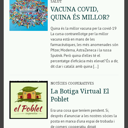
SALUT
VACUNA COVID,
QUINA ÉS MILLOR?
Quina és la millor vacuna per la covid-19
La cursa contrarellotge per la millor
vacuna està en mans de les
farmacèutiques, les més anomenades són
Pfizer, Moderna, AstraZeneca i la russa
Sputnik. Però quina d’elles té el
percentatge d’eficàcia més elevat? És a dir,
dit clar i català: amb quina […]
NOTÍCIES COOPERATIVES
La Botiga Virtual El
Poblet
Era una cosa que teníem pendent. Si,
desprès d’anunciar a les nostres sòcies la
posta en marxa d’una espai de trobada i
de comerç cooperatiu, dirigit