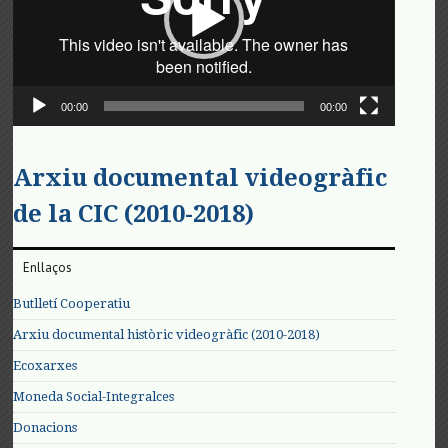
00:00
00:00
Arxiu documental videogràfic
de la CIC (2010-2018)
Enllaços
Butlletí Cooperatiu
Arxiu documental històric videogràfic (2010-2018)
Ecoxarxes
Moneda Social-Integralces
Donacions