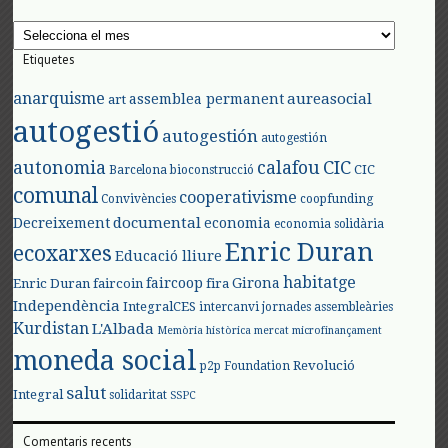
Arxius
Etiquetes
anarquisme
aureasocial
assemblea permanent
art
autogestió
autogestión
autogestión
autonomia
calafou
CIC
CIC
Barcelona
bioconstrucció
comunal
cooperativisme
Convivències
coopfunding
documental
Decreixement
economia
economia solidària
Enric Duran
ecoxarxes
Educació lliure
habitatge
faircoop
Girona
Enric Duran
faircoin
fira
Independència
IntegralCES
intercanvi
jornades assembleàries
Kurdistan
L'Albada
Memòria històrica
mercat
microfinançament
moneda social
Revolució
p2p Foundation
salut
Integral
solidaritat
SSPC
Comentaris recents