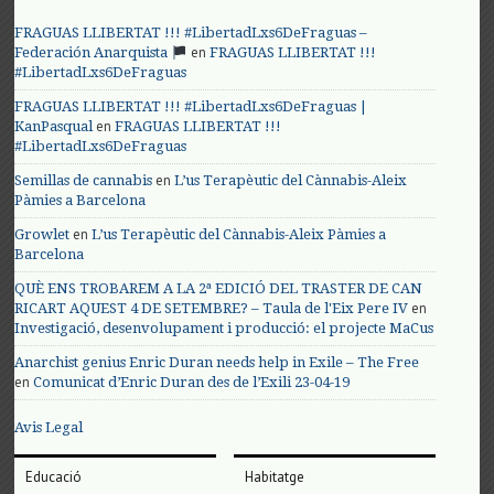
FRAGUAS LLIBERTAT !!! #LibertadLxs6DeFraguas –
en
Federación Anarquista
FRAGUAS LLIBERTAT !!!
#LibertadLxs6DeFraguas
FRAGUAS LLIBERTAT !!! #LibertadLxs6DeFraguas |
en
KanPasqual
FRAGUAS LLIBERTAT !!!
#LibertadLxs6DeFraguas
en
Semillas de cannabis
L’us Terapèutic del Cànnabis-Aleix
Pàmies a Barcelona
en
Growlet
L’us Terapèutic del Cànnabis-Aleix Pàmies a
Barcelona
QUÈ ENS TROBAREM A LA 2ª EDICIÓ DEL TRASTER DE CAN
en
RICART AQUEST 4 DE SETEMBRE? – Taula de l'Eix Pere IV
Investigació, desenvolupament i producció: el projecte MaCus
Anarchist genius Enric Duran needs help in Exile – The Free
en
Comunicat d’Enric Duran des de l’Exili 23-04-19
Avis Legal
Educació
Habitatge