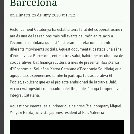
Barcelona
on Dimarts, 23 de juny, 2020 at 17:12
Històricament Catalunya ha estat la terra fèrtil del cooperativisme i
ara és una de les regions més rellevants del món en relació a
l’economia solidària que està estretament relacionada amb
diferents moviments socials. Aquest documental destaca una sèrie
d’iniciatives a Barcelona, entre altres salut, habitatge, incubadora de
cooperatives, bar, finança i cultura, a més de presentar
XES (
Xarxa
d’*Economia *Solidària, Xarxa Catalana d’Economia Solidària) que
agrupa tals experiències, també hi participa la Cooperativa El
Poblet, explicant que es el projecte embrionari de la xarxa Unió,
Acció i Autogestió continuadora del llegat de l’antiga Cooperativa
Integral Catalana.
Aquest documental es el primer que ha produït el company Miguel
Ysuyuki Hirota, activista japonès resident al País Valencià