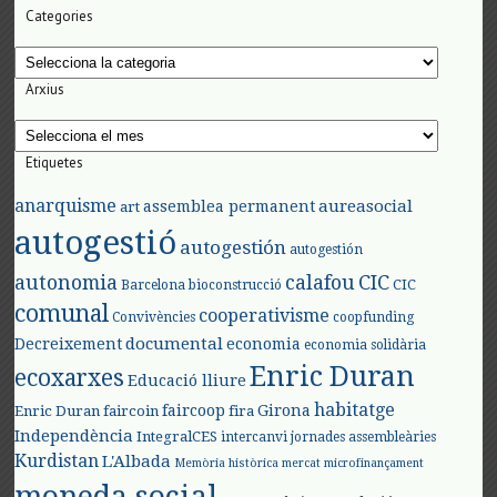
Categories
Categories
Arxius
Arxius
Etiquetes
anarquisme
aureasocial
assemblea permanent
art
autogestió
autogestión
autogestión
autonomia
calafou
CIC
CIC
Barcelona
bioconstrucció
comunal
cooperativisme
Convivències
coopfunding
documental
Decreixement
economia
economia solidària
Enric Duran
ecoxarxes
Educació lliure
habitatge
faircoop
Girona
Enric Duran
faircoin
fira
Independència
IntegralCES
intercanvi
jornades assembleàries
Kurdistan
L'Albada
Memòria històrica
mercat
microfinançament
moneda social