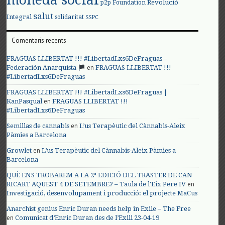
Revolució
p2p Foundation
salut
Integral
solidaritat
SSPC
Comentaris recents
FRAGUAS LLIBERTAT !!! #LibertadLxs6DeFraguas –
en
Federación Anarquista
FRAGUAS LLIBERTAT !!!
#LibertadLxs6DeFraguas
FRAGUAS LLIBERTAT !!! #LibertadLxs6DeFraguas |
en
KanPasqual
FRAGUAS LLIBERTAT !!!
#LibertadLxs6DeFraguas
en
Semillas de cannabis
L’us Terapèutic del Cànnabis-Aleix
Pàmies a Barcelona
en
Growlet
L’us Terapèutic del Cànnabis-Aleix Pàmies a
Barcelona
QUÈ ENS TROBAREM A LA 2ª EDICIÓ DEL TRASTER DE CAN
en
RICART AQUEST 4 DE SETEMBRE? – Taula de l'Eix Pere IV
Investigació, desenvolupament i producció: el projecte MaCus
Anarchist genius Enric Duran needs help in Exile – The Free
en
Comunicat d’Enric Duran des de l’Exili 23-04-19