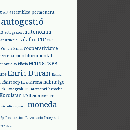
e
assemblea permanent
art
autogestió
l
autonomia
ón
autogestión
calafou
CIC
CIC
construcció
l
cooperativisme
Convivències
documental
Decreixement
ecoxarxes
onomia solidària
Enric Duran
iure
Enric
habitatge
faircoop
Girona
in
fira
cia
IntegralCES
intercanvi
jornades
Kurdistan
L'Albada
Memòria
moneda
microfinançament
Revolució Integral
p2p Foundation
itat
SSPC