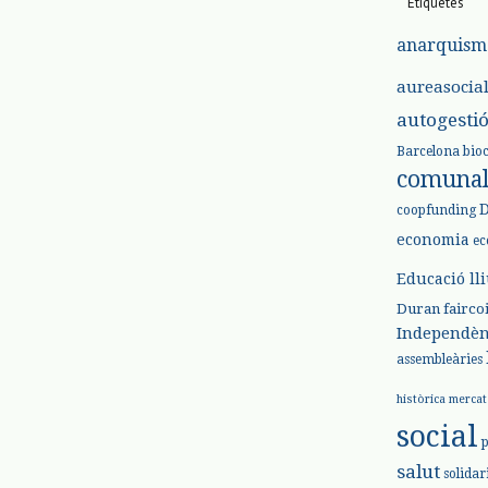
Etiquetes
anarquism
aureasocia
autogesti
Barcelona
bio
comuna
coopfunding
economia
ec
Educació ll
Duran
fairco
Independèn
assembleàries
històrica
mercat
social
salut
solidar