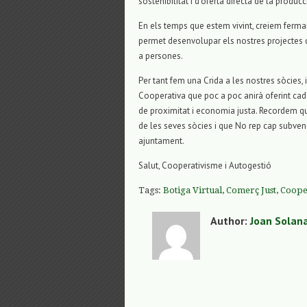
sostenibilitat i d’oferta directa de la produc
En els temps que estem vivint, creiem ferm
permet desenvolupar els nostres projectes 
a persones.
Per tant fem una Crida a les nostres sòcies, 
Cooperativa que poc a poc anirà oferint cad
de proximitat i economia justa. Recordem qu
de les seves sòcies i que No rep cap subvenc
ajuntament.
Salut, Cooperativisme i Autogestió
Tags:
Botiga Virtual
,
Comerç Just
,
Cooper
Author:
Joan Solan