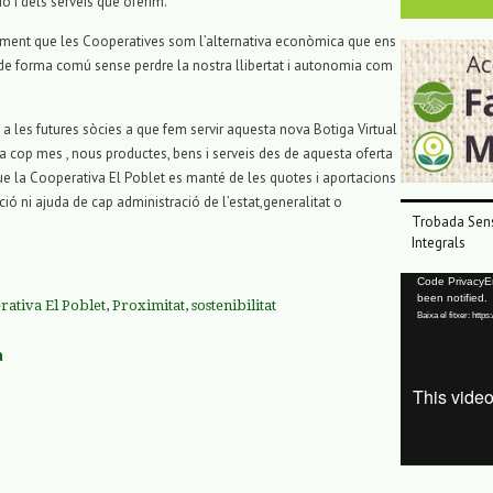
ció i dels serveis que oferim.
ament que les Cooperatives som l’alternativa econòmica que ens
de forma comú sense perdre la nostra llibertat i autonomia com
i a les futures sòcies a que fem servir aquesta nova Botiga Virtual
a cop mes , nous productes, bens i serveis des de aquesta oferta
e la Cooperativa El Poblet es manté de les quotes i aportacions
ió ni ajuda de cap administració de l’estat,generalitat o
Trobada Sens
Integrals
Reproductor
Code PrivacyErr
been notified.
de
ativa El Poblet
,
Proximitat
,
sostenibilitat
Baixa el fitxer: ht
vídeo
a