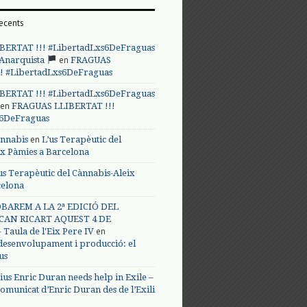
ecents
BERTAT !!! #LibertadLxs6DeFraguas
en
 Anarquista
FRAGUAS
! #LibertadLxs6DeFraguas
BERTAT !!! #LibertadLxs6DeFraguas
en
FRAGUAS LLIBERTAT !!!
s6DeFraguas
en
annabis
L’us Terapèutic del
ix Pàmies a Barcelona
us Terapèutic del Cànnabis-Aleix
celona
BAREM A LA 2ª EDICIÓ DEL
CAN RICART AQUEST 4 DE
en
Taula de l'Eix Pere IV
 desenvolupament i producció: el
us
ius Enric Duran needs help in Exile –
omunicat d’Enric Duran des de l’Exili