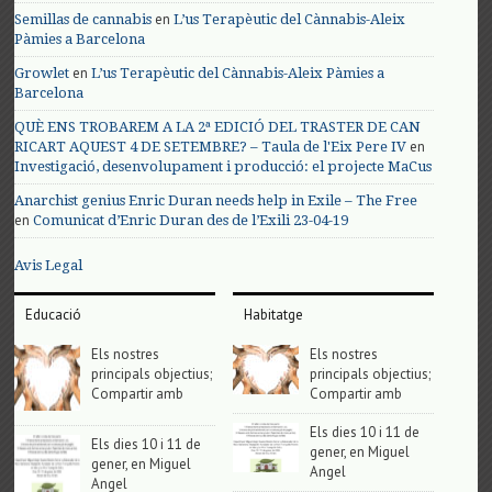
en
Semillas de cannabis
L’us Terapèutic del Cànnabis-Aleix
Pàmies a Barcelona
en
Growlet
L’us Terapèutic del Cànnabis-Aleix Pàmies a
Barcelona
QUÈ ENS TROBAREM A LA 2ª EDICIÓ DEL TRASTER DE CAN
en
RICART AQUEST 4 DE SETEMBRE? – Taula de l'Eix Pere IV
Investigació, desenvolupament i producció: el projecte MaCus
Anarchist genius Enric Duran needs help in Exile – The Free
en
Comunicat d’Enric Duran des de l’Exili 23-04-19
Avis Legal
Educació
Habitatge
Els nostres
Els nostres
principals objectius;
principals objectius;
Compartir amb
Compartir amb
Els dies 10 i 11 de
Els dies 10 i 11 de
gener, en Miguel
gener, en Miguel
Angel
Angel