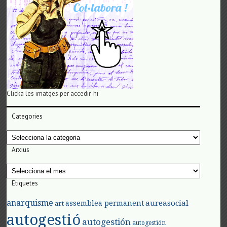
Clicka les imatges per accedir-hi
Categories
Categories
Arxius
Arxius
Etiquetes
anarquisme
aureasocial
assemblea permanent
art
autogestió
autogestión
autogestión