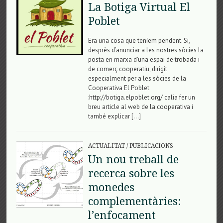
La Botiga Virtual El
Poblet
Era una cosa que teníem pendent. Si,
desprès d’anunciar a les nostres sòcies la
posta en marxa d’una espai de trobada i
de comerç cooperatiu, dirigit
especialment per a les sòcies de la
Cooperativa El Poblet
:http://botiga.elpoblet.org/ calia fer un
breu article al web de la cooperativa i
també explicar […]
ACTUALITAT
/
PUBLICACIONS
Un nou treball de
recerca sobre les
monedes
complementàries:
l’enfocament