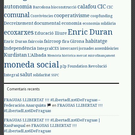
autonomia
calafou
CIC
CIC
Barcelona
bioconstrucció
comunal
cooperativisme
Convivències
coopfunding
documental
Decreixement
economia
economia solidària
Enric Duran
ecoxarxes
Educació lliure
habitatge
faircoop
Girona
Enric Duran
faircoin
fira
Independència
IntegralCES
intercanvi
jornades assembleàries
Kurdistan
L'Albada
Memòria històrica
mercat
microfinançament
moneda social
Revolució
p2p Foundation
salut
Integral
solidaritat
SSPC
Comentaris recents
FRAGUAS LLIBERTAT !!! #LibertadLxs6DeFraguas –
en
Federación Anarquista
FRAGUAS LLIBERTAT !!!
#LibertadLxs6DeFraguas
FRAGUAS LLIBERTAT !!! #LibertadLxs6DeFraguas |
en
KanPasqual
FRAGUAS LLIBERTAT !!!
#LibertadLxs6DeFraguas