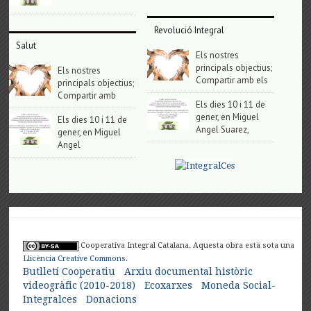
Revolució Integral
Salut
Els nostres
principals objectius;
Els nostres
Compartir amb els
principals objectius;
Compartir amb
Els dies 10 i 11 de
gener, en Miguel
Els dies 10 i 11 de
Angel Suarez,
gener, en Miguel
Angel
Cooperativa Integral Catalana. Aquesta obra està sota una
Llicència Creative Commons
.
Butlletí Cooperatiu
Arxiu documental històric
videogràfic (2010-2018)
Ecoxarxes
Moneda Social-
Integralces
Donacions