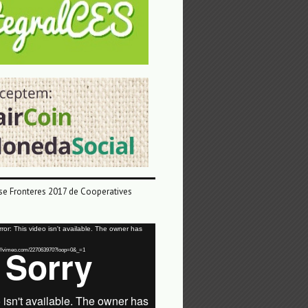
e Fronteres 2017 de Cooperatives
or: This video isn't available. The owner has
tps://vimeo.com/227063970?loop=0&_=1