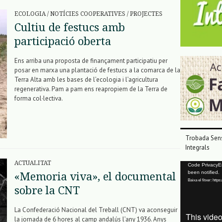
ECOLOGIA
/
NOTÍCIES COOPERATIVES
/
PROJECTES
Cultiu de festucs amb
participació oberta
Ens arriba una proposta de finançament participatiu per
posar en marxa una plantació de festucs a la comarca de la
Terra Alta amb les bases de l’ecologia i l’agricultura
regenerativa. Pam a pam ens reapropiem de la Terra de
forma col·lectiva.
Trobada Sens
Integrals
ACTUALITAT
Reproductor
Code PrivacyErr
been notified.
«Memoria viva», el documental
de
Baixa el fitxer: ht
vídeo
sobre la CNT
La Confederació Nacional del Treball (CNT) va aconseguir
la jornada de 6 hores al camp andalús l’any 1936. Anys