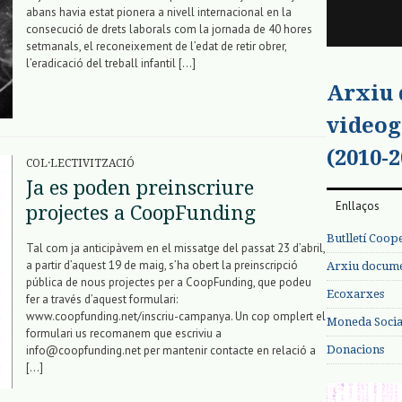
abans havia estat pionera a nivell internacional en la
consecució de drets laborals com la jornada de 40 hores
setmanals, el reconeixement de l’edat de retir obrer,
l’eradicació del treball infantil […]
Arxiu
videog
(2010-2
COL·LECTIVITZACIÓ
Ja es poden preinscriure
Enllaços
projectes a CoopFunding
Butlletí Coop
Tal com ja anticipàvem en el missatge del passat 23 d’abril,
a partir d’aquest 19 de maig, s’ha obert la preinscripció
Arxiu documen
pública de nous projectes per a CoopFunding, que podeu
Ecoxarxes
fer a través d’aquest formulari:
www.coopfunding.net/inscriu-campanya. Un cop omplert el
Moneda Social
formulari us recomanem que escriviu a
Donacions
info@coopfunding.net per mantenir contacte en relació a
[…]