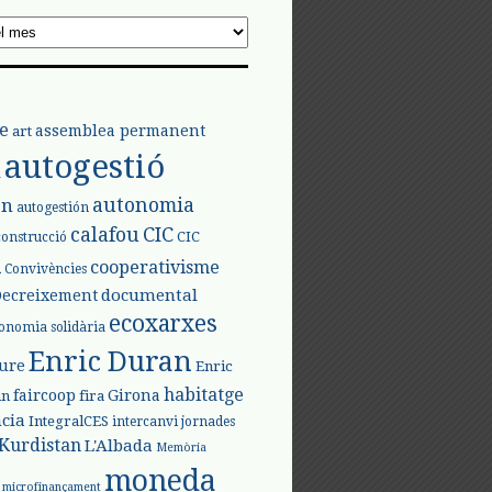
e
assemblea permanent
art
autogestió
l
autonomia
ón
autogestión
calafou
CIC
CIC
construcció
l
cooperativisme
Convivències
documental
Decreixement
ecoxarxes
onomia solidària
Enric Duran
iure
Enric
habitatge
faircoop
Girona
in
fira
cia
IntegralCES
intercanvi
jornades
Kurdistan
L'Albada
Memòria
moneda
microfinançament