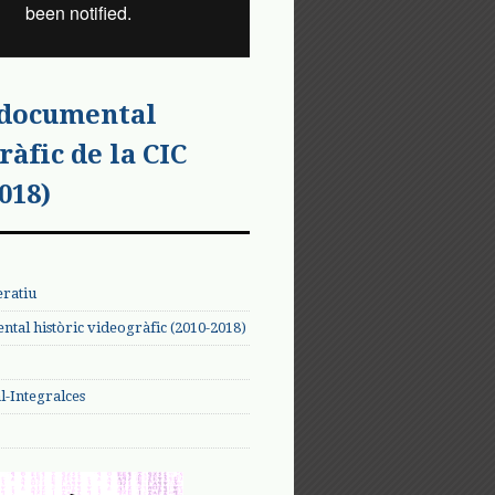
 documental
ràfic de la CIC
018)
eratiu
tal històric videogràfic (2010-2018)
-Integralces