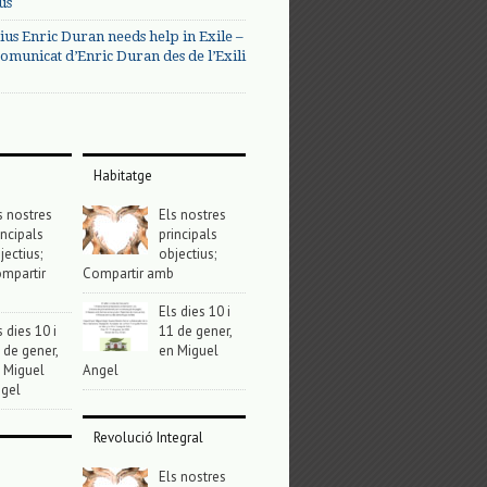
us
ius Enric Duran needs help in Exile –
omunicat d’Enric Duran des de l’Exili
Habitatge
s nostres
Els nostres
incipals
principals
jectius;
objectius;
mpartir
Compartir amb
Els dies 10 i
s dies 10 i
11 de gener,
 de gener,
en Miguel
 Miguel
Angel
gel
Revolució Integral
Els nostres