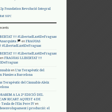
Revolució Integral
p2p Foundation
itat
SSPC
ecents
BERTAT !!! #LibertadLxs6DeFraguas
en
 Anarquista
FRAGUAS
! #LibertadLxs6DeFraguas
BERTAT !!! #LibertadLxs6DeFraguas
en
FRAGUAS LLIBERTAT !!!
s6DeFraguas
en
annabis
L’us Terapèutic del
ix Pàmies a Barcelona
us Terapèutic del Cànnabis-Aleix
celona
BAREM A LA 2ª EDICIÓ DEL
CAN RICART AQUEST 4 DE
en
Taula de l'Eix Pere IV
 desenvolupament i producció: el