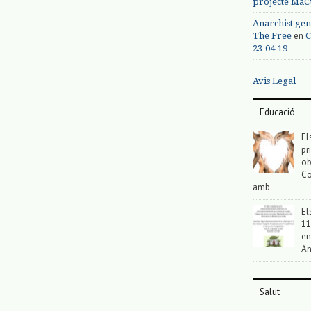
projecte MaC
Anarchist gen
en
The Free
C
23-04-19
Avis Legal
Educació
El
pr
ob
Co
amb
El
11
en
An
Salut