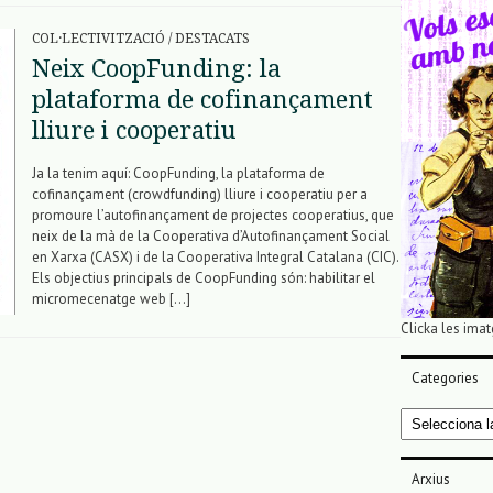
COL·LECTIVITZACIÓ
/
DESTACATS
Neix CoopFunding: la
plataforma de cofinançament
lliure i cooperatiu
Ja la tenim aquí: CoopFunding, la plataforma de
cofinançament (crowdfunding) lliure i cooperatiu per a
promoure l’autofinançament de projectes cooperatius, que
neix de la mà de la Cooperativa d’Autofinançament Social
en Xarxa (CASX) i de la Cooperativa Integral Catalana (CIC).
Els objectius principals de CoopFunding són: habilitar el
micromecenatge web […]
Clicka les imat
Categories
Categories
Arxius