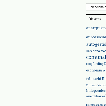
Arxius
Etiquetes
anarquism
aureasocia
autogesti
Barcelona
bio
comuna
coopfunding
economia
ec
Educació ll
Duran
fairco
Independèn
assembleàries
històrica
mercat