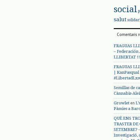
social
salut
solidar
Comentaris r
FRAGUAS LLI
– Federación
LLIBERTAT !!
FRAGUAS LLI
| KanPasqual
#LibertadLx
Semillas de c
Cànnabis-Ale
en
Growlet
L’
Pàmies a Bar
QUÈ ENS TRO
TRASTER DE 
SETEMBRE? – 
Investigació,