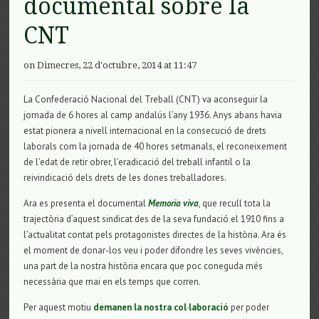
documental sobre la
CNT
on Dimecres, 22 d'octubre, 2014 at 11:47
La Confederació Nacional del Treball (CNT) va aconseguir la
jornada de 6 hores al camp andalús l’any 1936. Anys abans havia
estat pionera a nivell internacional en la consecució de drets
laborals com la jornada de 40 hores setmanals, el reconeixement
de l’edat de retir obrer, l’eradicació del treball infantil o la
reivindicació dels drets de les dones treballadores.
Ara es presenta el documental
Memoria viva
, que recull tota la
trajectòria d’aquest sindicat des de la seva fundació el 1910 fins a
l’actualitat contat pels protagonistes directes de la història. Ara és
el moment de donar-los veu i poder difondre les seves vivències,
una part de la nostra història encara que poc coneguda més
necessària que mai en els temps que corren.
Per aquest motiu
demanen la nostra col·laboració
per poder