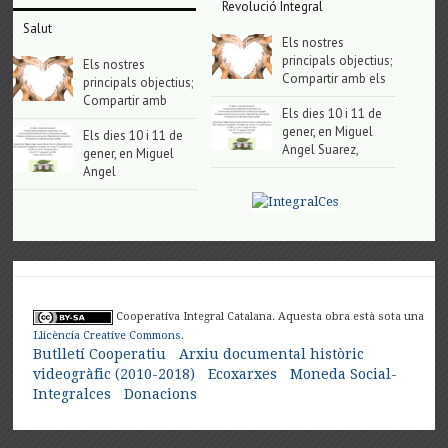
Revolució Integral
Salut
Els nostres
principals objectius;
Els nostres
Compartir amb els
principals objectius;
Compartir amb
Els dies 10 i 11 de
gener, en Miguel
Els dies 10 i 11 de
Angel Suarez,
gener, en Miguel
Angel
Cooperativa Integral Catalana. Aquesta obra està sota una
Llicència Creative Commons
.
Butlletí Cooperatiu
Arxiu documental històric
videogràfic (2010-2018)
Ecoxarxes
Moneda Social-
Integralces
Donacions