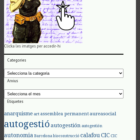
Clicka les imatges per accedir-hi
Categories
Categories
Arxius
Arxius
Etiquetes
anarquisme
aureasocial
assemblea permanent
art
autogestió
autogestión
autogestión
autonomia
calafou
CIC
CIC
Barcelona
bioconstrucció