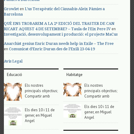
en
Growlet
L’us Terapèutic del Cànnabis-Aleix Pàmies a
Barcelona
QUÈ ENS TROBAREM A LA 2ª EDICIÓ DEL TRASTER DE CAN
en
RICART AQUEST 4 DE SETEMBRE? – Taula de l'Eix Pere IV
Investigació, desenvolupament i producció: el projecte MaCus
Anarchist genius Enric Duran needs help in Exile – The Free
en
Comunicat d’Enric Duran des de l’Exili 23-04-19
Avis Legal
Educació
Habitatge
Els nostres
Els nostres
principals objectius;
principals objectius;
Compartir amb
Compartir amb
Els dies 10 i 11 de
Els dies 10 i 11 de
gener, en Miguel
gener, en Miguel
Angel
Angel