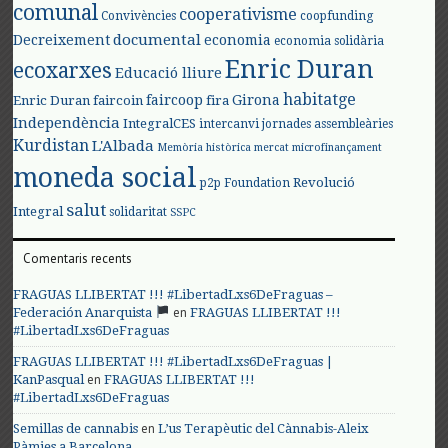
comunal
cooperativisme
Convivències
coopfunding
documental
Decreixement
economia
economia solidària
Enric Duran
ecoxarxes
Educació lliure
habitatge
faircoop
Girona
Enric Duran
faircoin
fira
Independència
IntegralCES
intercanvi
jornades assembleàries
Kurdistan
L'Albada
Memòria històrica
mercat
microfinançament
moneda social
Revolució
p2p Foundation
salut
Integral
solidaritat
SSPC
Comentaris recents
FRAGUAS LLIBERTAT !!! #LibertadLxs6DeFraguas –
en
Federación Anarquista
FRAGUAS LLIBERTAT !!!
#LibertadLxs6DeFraguas
FRAGUAS LLIBERTAT !!! #LibertadLxs6DeFraguas |
en
KanPasqual
FRAGUAS LLIBERTAT !!!
#LibertadLxs6DeFraguas
en
Semillas de cannabis
L’us Terapèutic del Cànnabis-Aleix
Pàmies a Barcelona