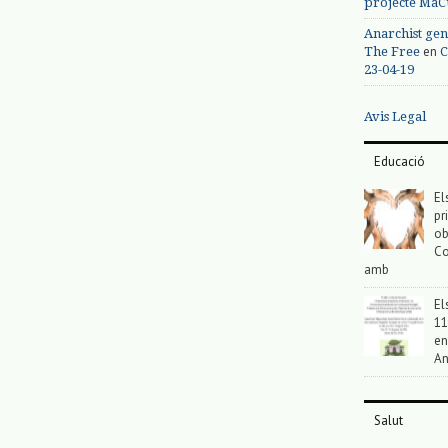
projecte MaC
Anarchist gen
en
The Free
C
23-04-19
Avis Legal
Educació
El
pr
ob
Co
amb
El
11
en
An
Salut