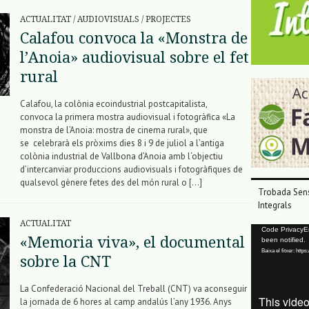
ACTUALITAT
/
AUDIOVISUALS
/
PROJECTES
Calafou convoca la «Monstra de
l’Anoia» audiovisual sobre el fet
rural
Calafou, la colònia ecoindustrial postcapitalista,
convoca la primera mostra audiovisual i fotogràfica «La
monstra de l’Anoia: mostra de cinema rural», que
se celebrarà els pròxims dies 8 i 9 de juliol a l’antiga
colònia industrial de Vallbona d’Anoia amb l‘objectiu
d’intercanviar produccions audiovisuals i fotogràfiques de
qualsevol gènere fetes des del món rural o […]
Trobada Sens
Integrals
ACTUALITAT
Reproductor
Code PrivacyErr
«Memoria viva», el documental
been notified.
de
Baixa el fitxer: ht
vídeo
sobre la CNT
La Confederació Nacional del Treball (CNT) va aconseguir
la jornada de 6 hores al camp andalús l’any 1936. Anys