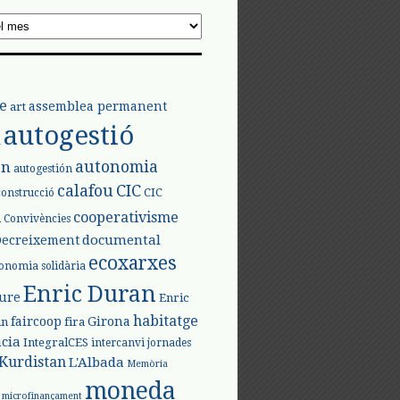
e
assemblea permanent
art
autogestió
l
autonomia
ón
autogestión
calafou
CIC
CIC
construcció
l
cooperativisme
Convivències
documental
Decreixement
ecoxarxes
onomia solidària
Enric Duran
iure
Enric
habitatge
faircoop
Girona
in
fira
cia
IntegralCES
intercanvi
jornades
Kurdistan
L'Albada
Memòria
moneda
microfinançament