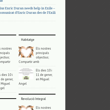
us
ius Enric Duran needs help in Exile –
omunicat d’Enric Duran des de l’Exili
Habitatge
s nostres
Els nostres
incipals
principals
jectius;
objectius;
mpartir
Compartir amb
Els dies 10 i
s dies 10 i
11 de gener,
 de gener,
en Miguel
 Miguel
Angel
gel
Revolució Integral
Els nostres