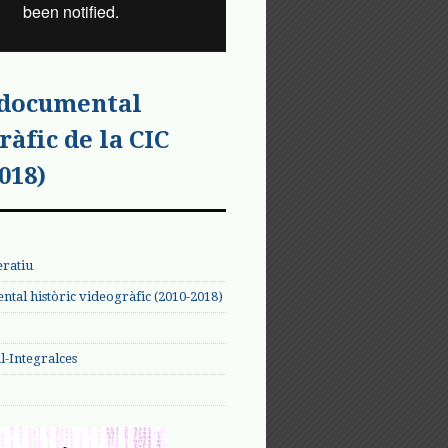
 documental
ràfic de la CIC
018)
eratiu
tal històric videogràfic (2010-2018)
-Integralces