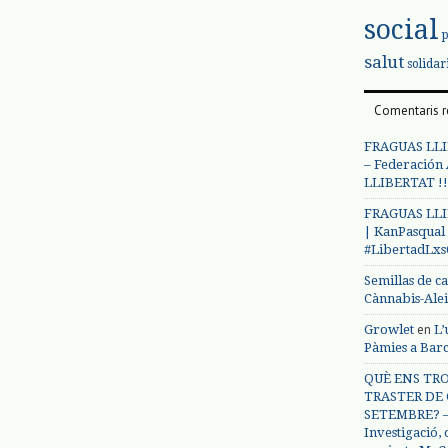
social
salut
solidar
Comentaris r
FRAGUAS LLI
– Federación
LLIBERTAT !!
FRAGUAS LLI
| KanPasqual
#LibertadLx
Semillas de c
Cànnabis-Ale
en
Growlet
L’
Pàmies a Bar
QUÈ ENS TRO
TRASTER DE 
SETEMBRE? – 
Investigació,