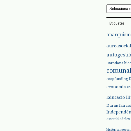
Arxius
Etiquetes
anarquism
aureasocia
autogesti
Barcelona
bio
comuna
coopfunding
economia
ec
Educació ll
Duran
fairco
Independèn
assembleàries
històrica
mercat