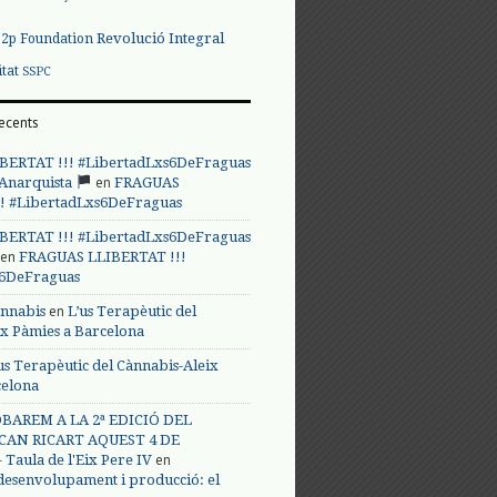
Revolució Integral
p2p Foundation
itat
SSPC
ecents
BERTAT !!! #LibertadLxs6DeFraguas
en
 Anarquista
FRAGUAS
! #LibertadLxs6DeFraguas
BERTAT !!! #LibertadLxs6DeFraguas
en
FRAGUAS LLIBERTAT !!!
s6DeFraguas
en
annabis
L’us Terapèutic del
ix Pàmies a Barcelona
us Terapèutic del Cànnabis-Aleix
celona
BAREM A LA 2ª EDICIÓ DEL
CAN RICART AQUEST 4 DE
en
Taula de l'Eix Pere IV
 desenvolupament i producció: el