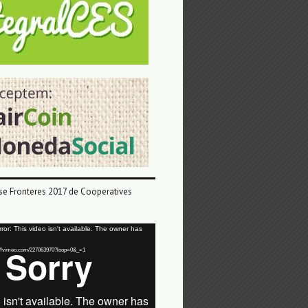
e Fronteres 2017 de Cooperatives
or: This video isn't available. The owner has
tps://vimeo.com/227063970?loop=0&_=1