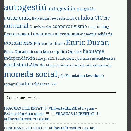
autogestió
autogestión
autogestión
autonomia
calafou
CIC
CIC
Barcelona
bioconstrucció
comunal
cooperativisme
Convivències
coopfunding
documental
Decreixement
economia
economia solidària
Enric Duran
ecoxarxes
Educació lliure
habitatge
faircoop
Girona
Enric Duran
faircoin
fira
Independència
IntegralCES
intercanvi
jornades assembleàries
Kurdistan
L'Albada
Memòria històrica
mercat
microfinançament
moneda social
Revolució
p2p Foundation
salut
Integral
solidaritat
SSPC
Comentaris recents
FRAGUAS LLIBERTAT !!! #LibertadLxs6DeFraguas –
en
Federación Anarquista
FRAGUAS LLIBERTAT !!!
#LibertadLxs6DeFraguas
FRAGUAS LLIBERTAT !!! #LibertadLxs6DeFraguas |