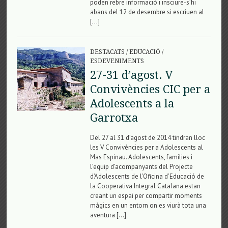
poden rebre informació i insciure-s’hi
abans del 12 de desembre si escriuen al
[…]
DESTACATS
/
EDUCACIÓ
/
ESDEVENIMENTS
27-31 d’agost. V
Convivències CIC per a
Adolescents a la
Garrotxa
Del 27 al 31 d’agost de 2014 tindran lloc
les V Convivències per a Adolescents al
Mas Espinau. Adolescents, famílies i
l’equip d’acompanyants del Projecte
d’Adolescents de l’Oficina d’Educació de
la Cooperativa Integral Catalana estan
creant un espai per compartir moments
màgics en un entorn on es viurà tota una
aventura […]