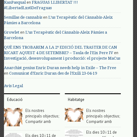
en
KanPasqual
FRAGUAS LLIBERTAT !!!
#LibertadLxs6DeFraguas
en
Semillas de cannabis
L’us Terapèutic del Cànnabis-Aleix
Pàmies a Barcelona
en
Growlet
L’us Terapèutic del Cànnabis-Aleix Pàmies a
Barcelona
QUÈ ENS TROBAREM A LA 2ª EDICIÓ DEL TRASTER DE CAN
en
RICART AQUEST 4 DE SETEMBRE? – Taula de l'Eix Pere IV
Investigació, desenvolupament i producció: el projecte MaCus
Anarchist genius Enric Duran needs help in Exile – The Free
en
Comunicat d’Enric Duran des de l’Exili 23-04-19
Avis Legal
Educació
Habitatge
Els nostres
Els nostres
principals objectius;
principals objectius;
Compartir amb
Compartir amb
Els dies 10 i 11 de
Els dies 10 i 11 de