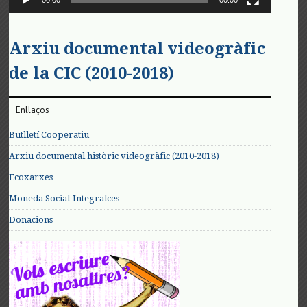
00:00
00:00
Arxiu documental videogràfic
de la CIC (2010-2018)
Enllaços
Butlletí Cooperatiu
Arxiu documental històric videogràfic (2010-2018)
Ecoxarxes
Moneda Social-Integralces
Donacions