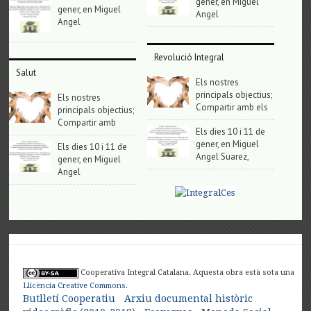
gener, en Miguel
gener, en Miguel
Angel
Angel
Revolució Integral
Salut
Els nostres
principals objectius;
Els nostres
Compartir amb els
principals objectius;
Compartir amb
Els dies 10 i 11 de
gener, en Miguel
Els dies 10 i 11 de
Angel Suarez,
gener, en Miguel
Angel
Cooperativa Integral Catalana. Aquesta obra està sota una
Llicència Creative Commons
.
Butlletí Cooperatiu
Arxiu documental històric