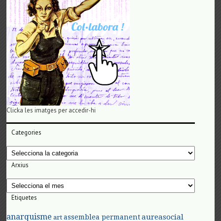
Clicka les imatges per accedir-hi
Categories
Categories
Arxius
Arxius
Etiquetes
anarquisme
aureasocial
assemblea permanent
art